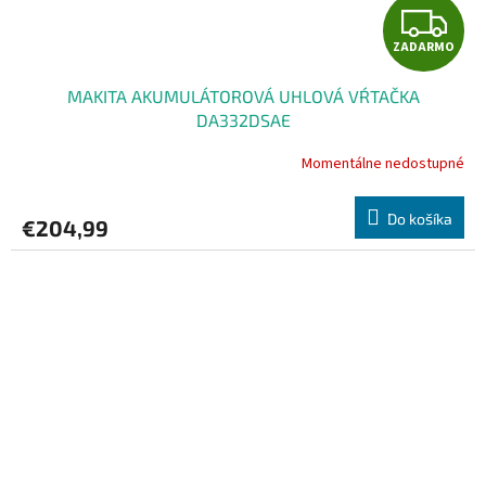
Z
ZADARMO
A
MAKITA AKUMULÁTOROVÁ UHLOVÁ VŔTAČKA
D
DA332DSAE
A
Momentálne nedostupné
R
Do košíka
€204,99
M
O