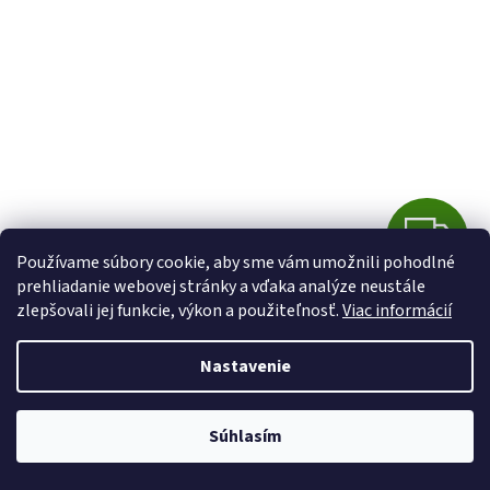
Z
ZADARMO
Používame súbory cookie, aby sme vám umožnili pohodlné
A
prehliadanie webovej stránky a vďaka analýze neustále
MAKITA AKUMULÁTOROVÝ VŔTACÍ SKRUTKOVAČ
zlepšovali jej funkcie, výkon a použiteľnosť.
Viac informácií
D
DDF485RFJ
A
Nastavenie
Momentálne nedostupné
R
Do košíka
Súhlasím
€317,99
M