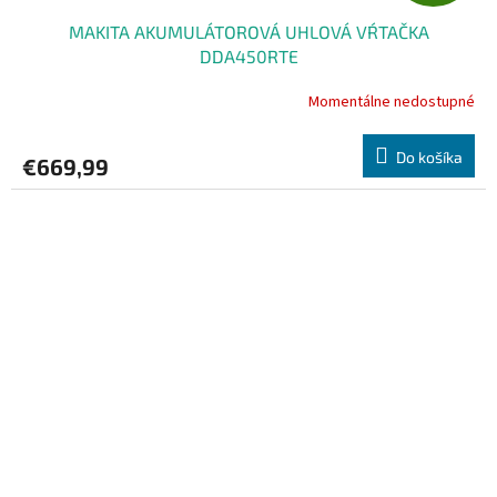
A
MAKITA AKUMULÁTOROVÁ UHLOVÁ VŔTAČKA
D
DDA450RTE
A
Momentálne nedostupné
R
Do košíka
€669,99
M
O