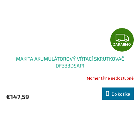
Z
ZADARMO
A
MAKITA AKUMULÁTOROVÝ VŔTACÍ SKRUTKOVAČ
D
DF333DSAP1
A
Momentálne nedostupné
R
Do košíka
€147,59
M
O