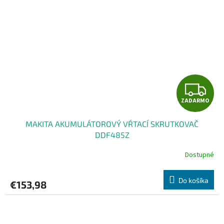
Z
ZADARMO
A
MAKITA AKUMULÁTOROVÝ VŔTACÍ SKRUTKOVAČ
D
DDF485Z
A
Dostupné
R
Do košíka
€153,98
M
O