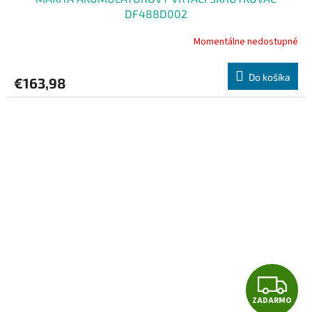
D
DF488D002
A
Momentálne nedostupné
R
Do košíka
€163,98
M
O
Z
ZADARMO