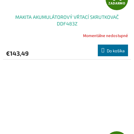
ZADARMO
A
MAKITA AKUMULÁTOROVÝ VŔTACÍ SKRUTKOVAČ
D
DDF483Z
A
Momentálne nedostupné
R
Do košíka
€143,49
M
O