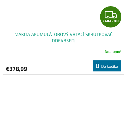
Z
ZADARMO
A
MAKITA AKUMULÁTOROVÝ VŔTACÍ SKRUTKOVAČ
D
DDF485RTJ
A
Dostupné
R
Do košíka
€378,99
M
O