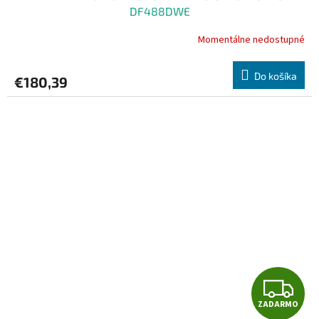
D
DF488DWE
A
Momentálne nedostupné
R
Do košíka
€180,39
M
O
Z
ZADARMO
A