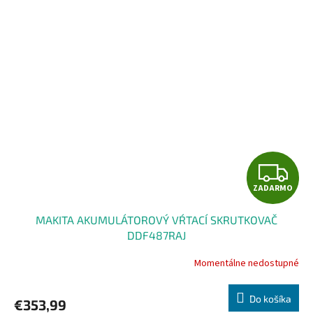
O
Z
ZADARMO
A
MAKITA AKUMULÁTOROVÝ VŔTACÍ SKRUTKOVAČ
D
DDF487RAJ
A
Momentálne nedostupné
R
Do košíka
€353,99