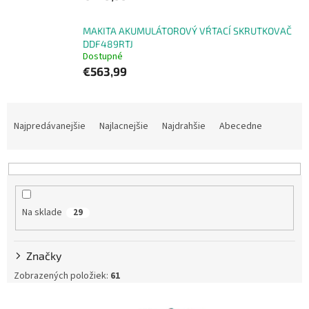
MAKITA AKUMULÁTOROVÝ VŔTACÍ SKRUTKOVAČ
DDF489RTJ
Dostupné
€563,99
R
a
Najpredávanejšie
Najlacnejšie
Najdrahšie
Abecedne
d
e
n
i
e
Na sklade
29
p
r
o
Značky
d
u
Zobrazených položiek:
61
k
V
t