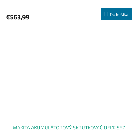
R
Do košíka
€563,99
M
O
MAKITA AKUMULÁTOROVÝ SKRUTKOVAČ DFL125FZ