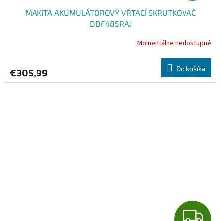
MAKITA AKUMULÁTOROVÝ VŔTACÍ SKRUTKOVAČ
D
DDF485RAJ
A
Momentálne nedostupné
R
Do košíka
€305,99
M
O
Z