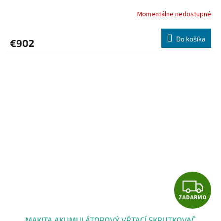
Momentálne nedostupné
Do košíka
€902
Z
ZADARMO
A
MAKITA AKUMULÁTOROVÝ VŔTACÍ SKRUTKOVAČ