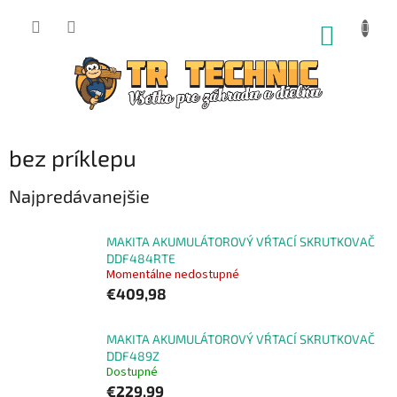
Prejsť
na
NÁKUP
obsah
KOŠÍK
bez príklepu
Najpredávanejšie
MAKITA AKUMULÁTOROVÝ VŔTACÍ SKRUTKOVAČ
DDF484RTE
Momentálne nedostupné
€409,98
MAKITA AKUMULÁTOROVÝ VŔTACÍ SKRUTKOVAČ
DDF489Z
Dostupné
€229,99