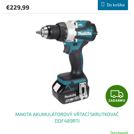
R
Do košíka
€229,99
M
O
Z
ZADARMO
A
MAKITA AKUMULÁTOROVÝ VŔTACÍ SKRUTKOVAČ
D
DDF489RTJ
A
Dostupné