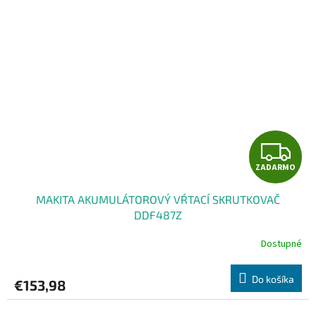
Z
ZADARMO
A
MAKITA AKUMULÁTOROVÝ VŔTACÍ SKRUTKOVAČ
D
DDF487Z
A
Dostupné
R
Do košíka
€153,98
M