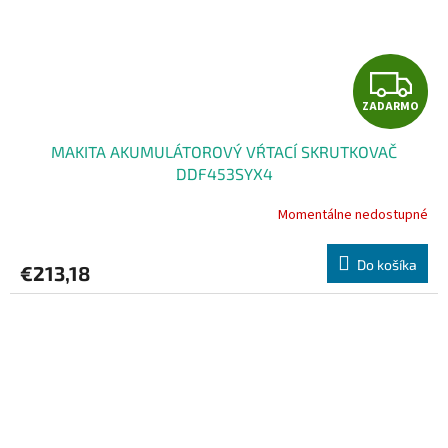
Z
ZADARMO
A
MAKITA AKUMULÁTOROVÝ VŔTACÍ SKRUTKOVAČ
D
DDF453SYX4
A
Momentálne nedostupné
R
Do košíka
€213,18
M
O