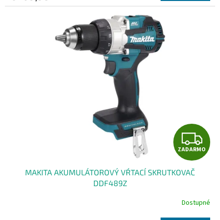
M
O
Z
ZADARMO
A
MAKITA AKUMULÁTOROVÝ VŔTACÍ SKRUTKOVAČ
D
DDF489Z
A
Dostupné