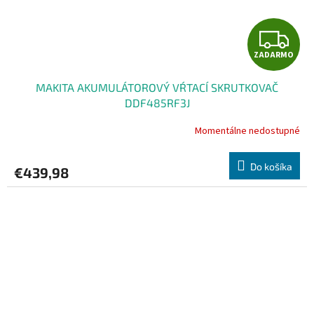
Z
ZADARMO
A
MAKITA AKUMULÁTOROVÝ VŔTACÍ SKRUTKOVAČ
D
DDF485RF3J
A
Momentálne nedostupné
R
Do košíka
€439,98
M
O