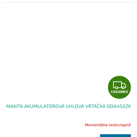
M
O
Z
ZADARMO
A
MAKITA AKUMULÁTOROVÁ UHLOVÁ VŔTAČKA DDA450ZK
D
A
Momentálne nedostupné
R