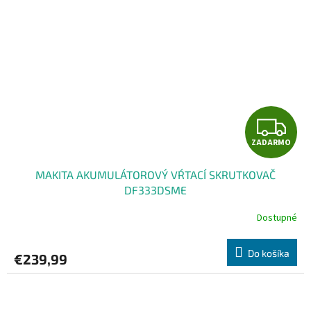
Z
ZADARMO
A
MAKITA AKUMULÁTOROVÝ VŔTACÍ SKRUTKOVAČ
D
DF333DSME
A
Dostupné
R
Do košíka
€239,99
M
O