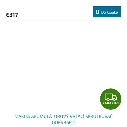
R
Do košíka
€317
M
O
Z
ZADARMO
A
MAKITA AKUMULÁTOROVÝ VŔTACÍ SKRUTKOVAČ
D
DDF486RTJ