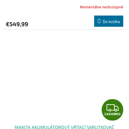
A
Momentálne nedostupné
R
Do košíka
€549,99
M
O
Z
ZADARMO
A
MAKITA AKUMULÁTOROVÝ VŔTACÍ SKRUTKOVAČ