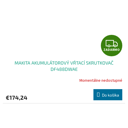
Z
ZADARMO
A
MAKITA AKUMULÁTOROVÝ VŔTACÍ SKRUTKOVAČ
D
DF488DWAE
A
Momentálne nedostupné
R
Do košíka
€174,24
M
O