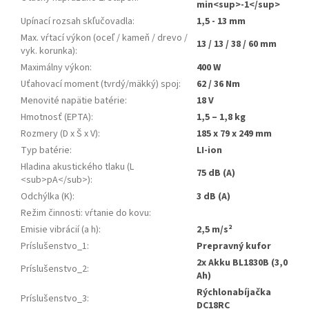
min<sup>-1</sup>
Upínací rozsah skľučovadla
:
1,5 - 13 mm
Max. vŕtací výkon (oceľ / kameň / drevo /
13 / 13 / 38 / 60 mm
vyk. korunka)
:
Maximálny výkon
:
400 W
Uťahovací moment (tvrdý/mäkký) spoj
:
62 / 36 Nm
Menovité napätie batérie
:
18 V
Hmotnosť (EPTA)
:
1,5 – 1,8 kg
Rozmery (D x Š x V)
:
185 x 79 x 249 mm
Typ batérie
:
LI-ion
Hladina akustického tlaku (L
75 dB (A)
<sub>pA</sub>)
:
Odchýlka (K)
:
3 dB (A)
Režim činnosti: vŕtanie do kovu
:
Emisie vibrácií (a h)
:
2,5 m/s²
Príslušenstvo_1
:
Prepravný kufor
2x Akku BL1830B (3,0
Príslušenstvo_2
:
Ah)
Rýchlonabíjačka
Príslušenstvo_3
:
DC18RC