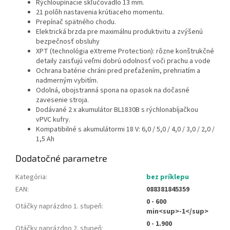
Rýchloupínacie skľučovadlo 13 mm.
21 polôh nastavenia krútiaceho momentu.
Prepínač spätného chodu.
Elektrická brzda pre maximálnu produktivitu a zvýšenú
bezpečnosť obsluhy
XPT (technológia eXtreme Protection): rôzne konštrukčné
detaily zaisťujú veľmi dobrú odolnosť voči prachu a vode
Ochrana batérie chráni pred preťažením, prehriatím a
nadmerným vybitím.
Odolná, obojstranná spona na opasok na dočasné
zavesenie stroja.
Dodávané 2 x akumulátor BL1830B s rýchlonabíjačkou
vPVC kufry.
Kompatibilné s akumulátormi 18 V: 6,0 / 5,0 / 4,0 / 3,0 / 2,0 /
1,5 Ah
Dodatočné parametre
Kategória
:
bez príklepu
EAN
:
088381845359
0 - 600
Otáčky naprázdno 1. stupeň
:
min<sup>-1</sup>
0 - 1.900
Otáčky naprázdno 2. stupeň
: