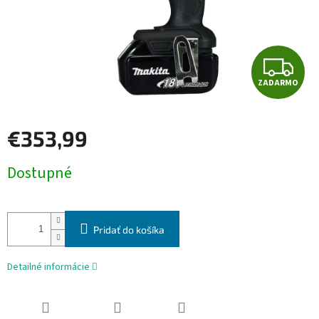
Z
ZADARMO
A
D
€353,99
A
Jednotková
Dostupné
cena:
R
M
Pridať do košíka
O
Detailné informácie