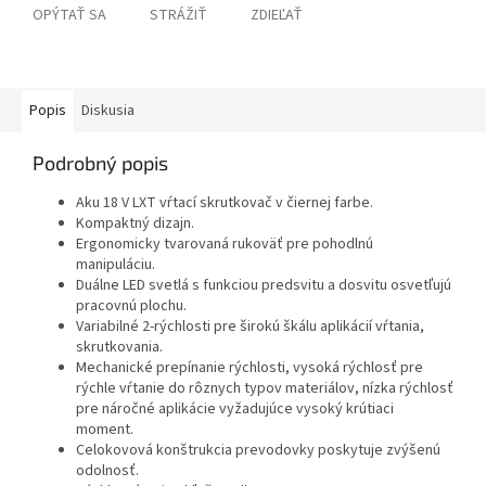
OPÝTAŤ SA
STRÁŽIŤ
ZDIEĽAŤ
Popis
Diskusia
Podrobný popis
Aku 18 V LXT vŕtací skrutkovač v čiernej farbe.
Kompaktný dizajn.
Ergonomicky tvarovaná rukoväť pre pohodlnú
manipuláciu.
Duálne LED svetlá s funkciou predsvitu a dosvitu osvetľujú
pracovnú plochu.
Variabilné 2-rýchlosti pre širokú škálu aplikácií vŕtania,
skrutkovania.
Mechanické prepínanie rýchlosti, vysoká rýchlosť pre
rýchle vŕtanie do rôznych typov materiálov, nízka rýchlosť
pre náročné aplikácie vyžadujúce vysoký krútiaci
moment.
Celokovová konštrukcia prevodovky poskytuje zvýšenú
odolnosť.