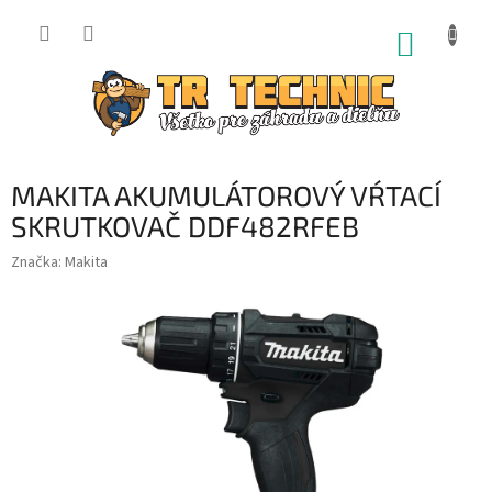
Prejsť
na
NÁKUP
obsah
KOŠÍK
MAKITA AKUMULÁTOROVÝ VŔTACÍ
SKRUTKOVAČ DDF482RFEB
Značka:
Makita