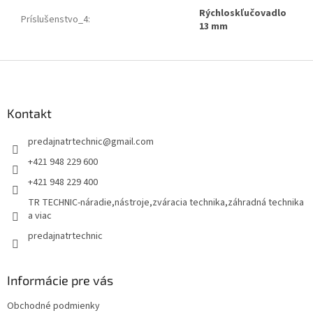
Rýchloskľučovadlo
Príslušenstvo_4
:
13 mm
Z
á
p
ä
Kontakt
t
predajnatrtechnic
@
gmail.com
i
e
+421 948 229 600
+421 948 229 400
TR TECHNIC-náradie,nástroje,zváracia technika,záhradná technika
a viac
predajnatrtechnic
Informácie pre vás
Obchodné podmienky