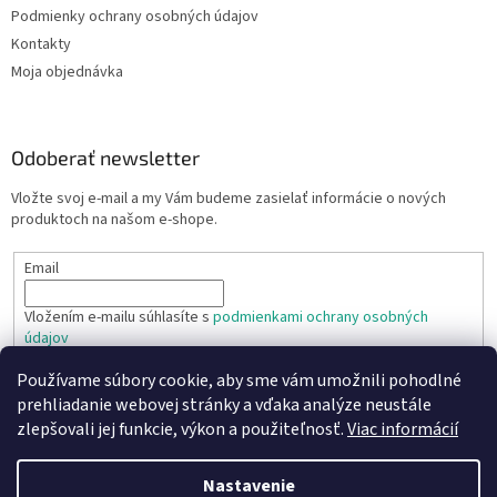
Podmienky ochrany osobných údajov
Kontakty
Moja objednávka
Odoberať newsletter
Vložte svoj e-mail a my Vám budeme zasielať informácie o nových
produktoch na našom e-shope.
Email
Vložením e-mailu súhlasíte s
podmienkami ochrany osobných
údajov
Používame súbory cookie, aby sme vám umožnili pohodlné
PRIHLÁSIŤ SA
prehliadanie webovej stránky a vďaka analýze neustále
zlepšovali jej funkcie, výkon a použiteľnosť.
Viac informácií
Nastavenie
Vytvoril Shoptet