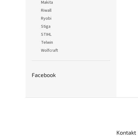
Makita
Riwall
Ryobi
Stiga
STIHL
Telwin
Wolfcraft
Facebook
Z
á
p
ä
t
Kontakt
i