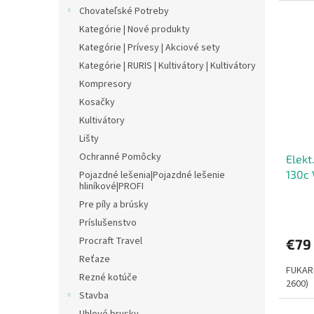
Chovateľské Potreby
Kategórie | Nové produkty
Kategórie | Prívesy | Akciové sety
Kategórie | RURIS | Kultivátory | Kultivátory
Kompresory
Kosačky
Kultivátory
Lišty
Ochranné Pomôcky
Elekt
130c 
Pojazdné lešenia|Pojazdné lešenie
hliníkové|PROFI
Pre píly a brúsky
Príslušenstvo
Procraft Travel
€79
Reťaze
FUKAR-
Rezné kotúče
2600)
Stavba
Uhlové brusky