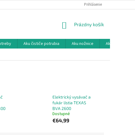
KONTAKTY
MOJA OBJEDNÁVKA
Prihlásenie
NÁKUPNÝ
Prázdny košík
KOŠÍK
otreby
Aku čističe potrubia
Aku nožnice
Aku ostričky reť
ač
Elektrický vysávač a
fukár lístia TEXAS
300
BVA 2600
Dostupné
€64,99