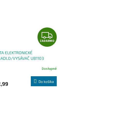
Z
ZADARMO
A
TA ELEKTRONICKÉ
D
ADLO/VYSÁVAČ UB1103
A
Dostupné
R
Do košíka
2,99
M
O
O
v
l
á