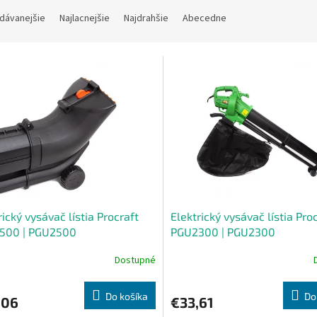
dávanejšie
Najlacnejšie
Najdrahšie
Abecedne
rický vysávač lístia Procraft
Elektrický vysávač lístia Pro
500 | PGU2500
PGU2300 | PGU2300
Dostupné
Do košíka
Do
,06
€33,61