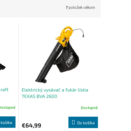
7
položiek celkom
craft
Elektrický vysávač a fukár lístia
TEXAS BVA 2600
Dostupné
Dostupné
 košíka
Do košíka
€64,99