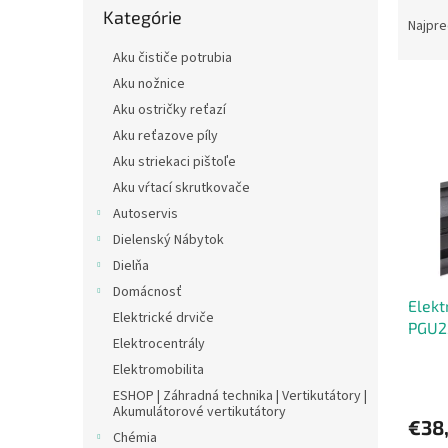
R
Kategórie
kategórie
a
Najpre
d
Aku čističe potrubia
e
Aku nožnice
V
n
ý
Aku ostričky reťazí
i
p
e
Aku reťazove píly
i
p
Aku striekaci pištoľe
s
r
Aku vŕtací skrutkovače
p
o
Autoservis
r
d
Dielenský Nábytok
o
u
d
k
Dielňa
u
t
Domácnosť
Elekt
k
o
Elektrické drviče
PGU2
t
v
Elektrocentrály
o
Elektromobilita
v
ESHOP | Záhradná technika | Vertikutátory |
Akumulátorové vertikutátory
€38
Chémia