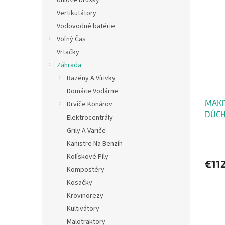
Vertikutátory
Vodovodné batérie
Voľný Čas
Vrtačky
Záhrada
Bazény A Vírivky
Domáce Vodárne
MAKI
Drviče Konárov
DÚCH
Elektrocentrály
Grily A Variče
Kanistre Na Benzín
Kolískové Píly
€11
Kompostéry
Kosačky
Krovinorezy
Kultivátory
Malotraktory