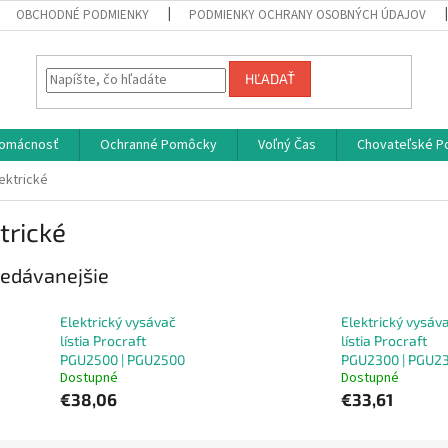
OBCHODNÉ PODMIENKY
PODMIENKY OCHRANY OSOBNÝCH ÚDAJOV
HĽADAŤ
omácnosť
Ochranné Pomôcky
Voľný Čas
Chovateľské P
ektrické
trické
edávanejšie
Elektrický vysávač
Elektrický vysáv
lístia Procraft
lístia Procraft
PGU2500 | PGU2500
PGU2300 | PGU2
Dostupné
Dostupné
€38,06
€33,61