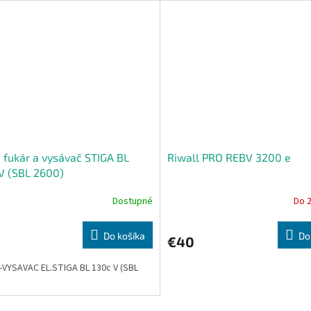
. fukár a vysávač STIGA BL
Riwall PRO REBV 3200 e
V (SBL 2600)
Dostupné
Do 
Do košíka
Do
€40
VYSAVAC EL.STIGA BL 130c V (SBL