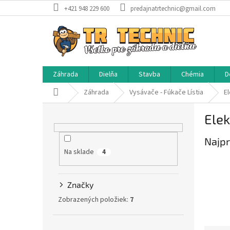
Prejsť
+421 948 229 600
predajnatrtechnic@gmail.com
na
obsah
Záhrada
Dielňa
Stavba
Chémia
D
Domov
Záhrada
Vysávače - Fúkače Lístia
El
B
Elek
o
č
Najpr
n
Na sklade
ý
4
p
a
Značky
n
e
Zobrazených položiek:
7
l
Preskočiť