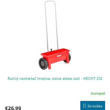
ý
o
p
v
i
s
p
r
o
d
u
k
t
o
v
Ručný rozmetač hnojiva, osiva alebo soli - HECHT 212
Dostupné
Do košíka
€26,99