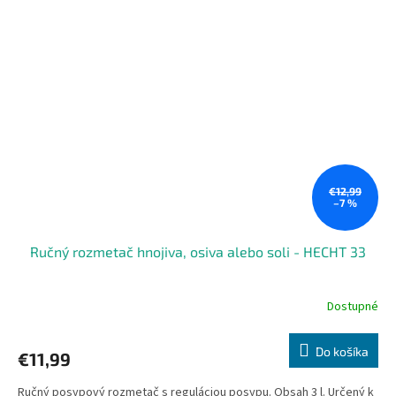
€12,99
–7 %
Ručný rozmetač hnojiva, osiva alebo soli - HECHT 33
Dostupné
Do košíka
€11,99
Ručný posypový rozmetač s reguláciou posypu. Obsah 3 l. Určený k