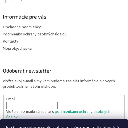
p
i
s
Informácie pre vás
u
Obchodné podmienky
Podmienky ochrany osobných údajov
Kontakty
Moja objednávka
Odoberať newsletter
Vložte svoj e-mail a my Vám budeme zasielať informácie o nových
produktoch na našom e-shope.
Email
Vložením e-mailu súhlasíte s
podmienkami ochrany osobných
údajov
Používame súbory cookie, aby sme vám umožnili pohodlné