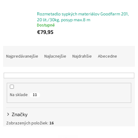
Rozmetadlo sypkých materiálov Goodfarm 201,
20 lit./30kg, posyp max.8 m
Dostupné
€79,95
R
a
Najpredávanejšie
Najlacnejšie
Najdrahšie
Abecedne
d
e
n
i
e
Na sklade
11
p
r
o
Značky
d
u
Zobrazených položiek:
16
k
V
t