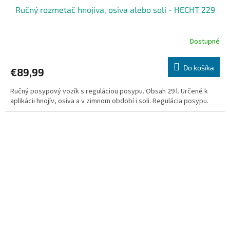
Ručný rozmetač hnojiva, osiva alebo soli - HECHT 229
D
A
Dostupné
R
Do košíka
€89,99
M
Ručný posypový vozík s reguláciou posypu. Obsah 29 l. Určené k
O
aplikácii hnojív, osiva a v zimnom období i soli. Regulácia posypu.