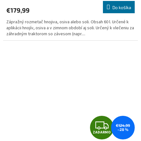
R
Do košíka
€179,99
M
Zápražný rozmetač hnojiva, osiva alebo soli. Obsah 60 l. Určené k
O
aplikácii hnojív, osiva a v zimnom období aj soli. Určený k vlečeniu za
záhradným traktorom so závesom (napr....
Z
€124,99
–28 %
ZADARMO
A