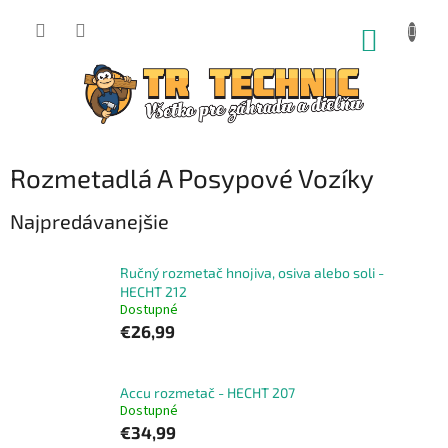
Prejsť
na
NÁKUP
obsah
KOŠÍK
Rozmetadlá A Posypové Vozíky
Najpredávanejšie
Ručný rozmetač hnojiva, osiva alebo soli -
HECHT 212
Dostupné
€26,99
Accu rozmetač - HECHT 207
Dostupné
€34,99