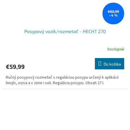
€62,99
–4 %
Posypový vozík/rozmetač - HECHT 270
Dostupné
Do košíka
€59,99
Ručný posypový rozmetač s reguláciou posypu určený k aplikácii
hnojív, osiva a v zime i soli. Regulácia posypu. Obsah 27 l.