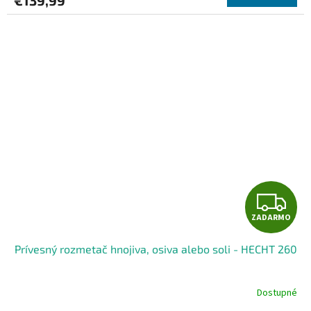
€139,99
Z
ZADARMO
A
Prívesný rozmetač hnojiva, osiva alebo soli - HECHT 260
D
A
Dostupné