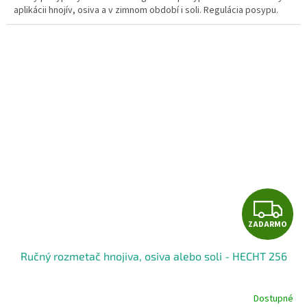
aplikácii hnojív, osiva a v zimnom období i soli. Regulácia posypu.
Z
ZADARMO
A
Ručný rozmetač hnojiva, osiva alebo soli - HECHT 256
D
A
Dostupné