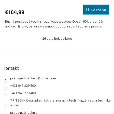
R
Do košíka
€164,99
M
Ručný posypový vozík s reguláciou posypu. Obsah 60 l. Určené k
O
aplikácii hnojív, osiva a v zimnom období i soli. Regulácia posypu.
16
položiek celkom
O
v
l
Z
á
á
d
p
a
ä
Kontakt
c
t
i
predajnatrtechnic
@
gmail.com
i
e
p
e
+421 948 229 600
r
+421 948 229 400
v
k
TR TECHNIC-náradie,nástroje,zváracia technika,záhradná technika
y
a viac
v
predajnatrtechnic
ý