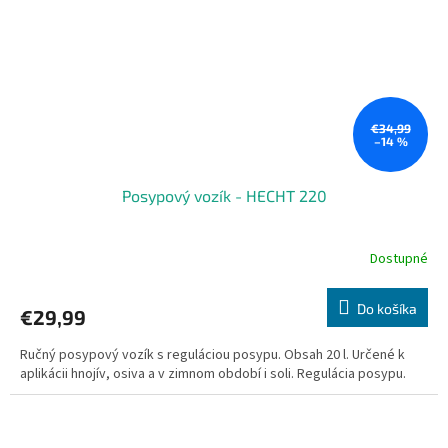
€34,99
–14 %
Posypový vozík - HECHT 220
Dostupné
Do košíka
€29,99
Ručný posypový vozík s reguláciou posypu. Obsah 20 l. Určené k
aplikácii hnojív, osiva a v zimnom období i soli. Regulácia posypu.