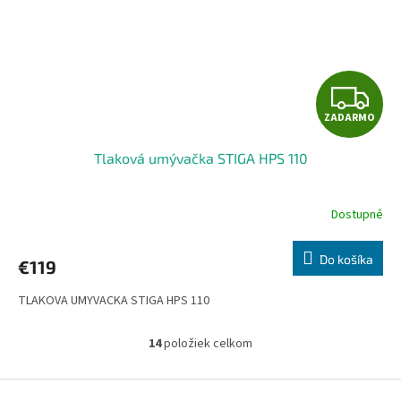
Z
ZADARMO
A
Tlaková umývačka STIGA HPS 110
D
A
Dostupné
R
Do košíka
€119
M
TLAKOVA UMYVACKA STIGA HPS 110
O
14
položiek celkom
O
v
l
Z