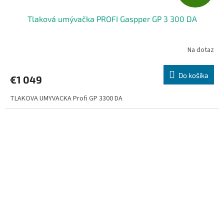
A
Tlaková umývačka PROFI Gaspper GP 3 300 DA
D
A
Na dotaz
R
Do košíka
€1 049
M
TLAKOVA UMYVACKA Profi GP 3300 DA
O