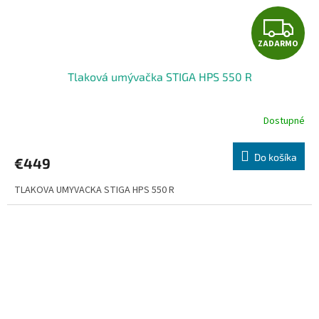
Z
ZADARMO
A
Tlaková umývačka STIGA HPS 550 R
D
A
Dostupné
R
Do košíka
€449
M
TLAKOVA UMYVACKA STIGA HPS 550 R
O