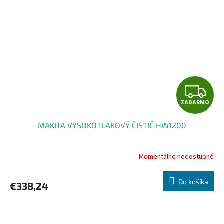
Z
ZADARMO
A
MAKITA VYSOKOTLAKOVÝ ČISTIČ HW1200
D
A
Momentálne nedostupné
R
Do košíka
€338,24
M
O