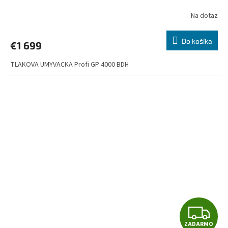
A
Na dotaz
R
Do košíka
€1 699
M
TLAKOVA UMYVACKA Profi GP 4000 BDH
O
Z
ZADARMO