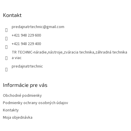
á
á
d
p
a
ä
Kontakt
c
t
i
predajnatrtechnic
@
gmail.com
i
e
p
e
+421 948 229 600
r
+421 948 229 400
v
k
TR TECHNIC-náradie,nástroje,zváracia technika,záhradná technika
y
a viac
v
predajnatrtechnic
ý
p
i
s
Informácie pre vás
u
Obchodné podmienky
Podmienky ochrany osobných údajov
Kontakty
Moja objednávka