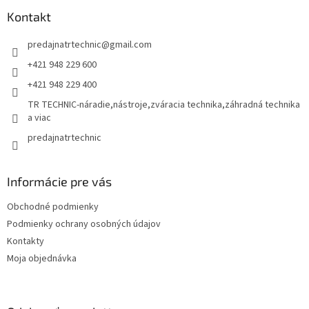
p
a
ä
Kontakt
c
t
i
predajnatrtechnic
@
gmail.com
i
e
p
e
+421 948 229 600
r
+421 948 229 400
v
k
TR TECHNIC-náradie,nástroje,zváracia technika,záhradná technika
y
a viac
v
predajnatrtechnic
ý
p
i
s
Informácie pre vás
u
Obchodné podmienky
Podmienky ochrany osobných údajov
Kontakty
Moja objednávka