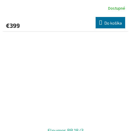
Dostupné
Do košíka
€399
Elpumps BP 18/3