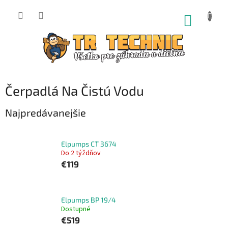
Prejsť
na
NÁKUP
obsah
KOŠÍK
Čerpadlá Na Čistú Vodu
Najpredávanejšie
Elpumps CT 3674
Do 2 týždňov
€119
Elpumps BP 19/4
Dostupné
€519