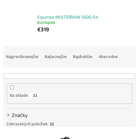
Elpumps MULTIDRAIN 5600/54
Dostupné
€319
R
a
Najpredávanejšie
Najlacnejšie
Najdrahšie
Abecedne
d
e
n
i
e
Na sklade
11
p
r
o
Značky
d
u
Zobrazených položiek:
11
k
V
t