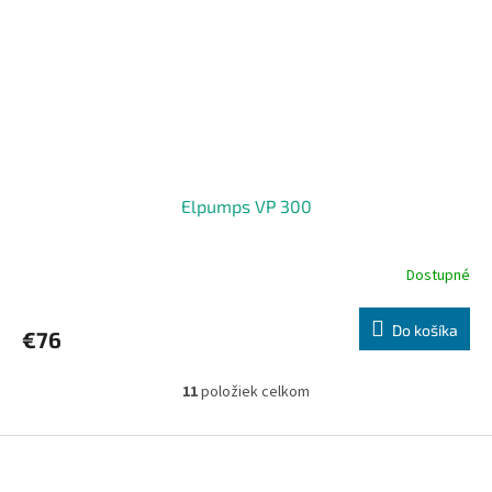
Elpumps VP 300
Dostupné
Do košíka
€76
11
položiek celkom
O
v
l
Z
á
á
d