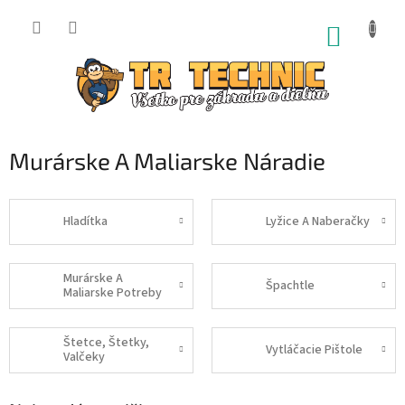
Prejsť
na
NÁKUP
obsah
KOŠÍK
Murárske A Maliarske Náradie
Hladítka
Lyžice A Naberačky
Murárske A
Špachtle
Maliarske Potreby
Štetce, Štetky,
Vytláčacie Pištole
Valčeky