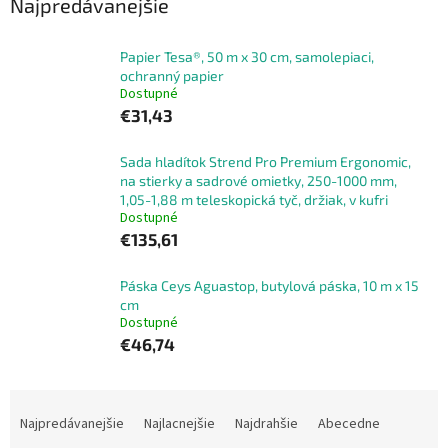
Najpredávanejšie
Papier Tesa®, 50 m x 30 cm, samolepiaci,
ochranný papier
Dostupné
€31,43
Sada hladítok Strend Pro Premium Ergonomic,
na stierky a sadrové omietky, 250-1000 mm,
1,05-1,88 m teleskopická tyč, držiak, v kufri
Dostupné
€135,61
Páska Ceys Aguastop, butylová páska, 10 m x 15
cm
Dostupné
€46,74
R
a
Najpredávanejšie
Najlacnejšie
Najdrahšie
Abecedne
d