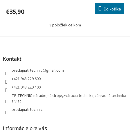
Do košíka
€35,90
9
položiek celkom
O
v
l
Z
á
á
d
p
a
ä
Kontakt
c
t
i
predajnatrtechnic
@
gmail.com
i
e
p
e
+421 948 229 600
r
+421 948 229 400
v
k
TR TECHNIC-náradie,nástroje,zváracia technika,záhradná technika
y
a viac
v
predajnatrtechnic
ý
p
i
s
Informácie pre vás