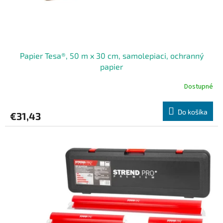
k
t
o
v
Papier Tesa®, 50 m x 30 cm, samolepiaci, ochranný
papier
Dostupné
Do košíka
€31,43