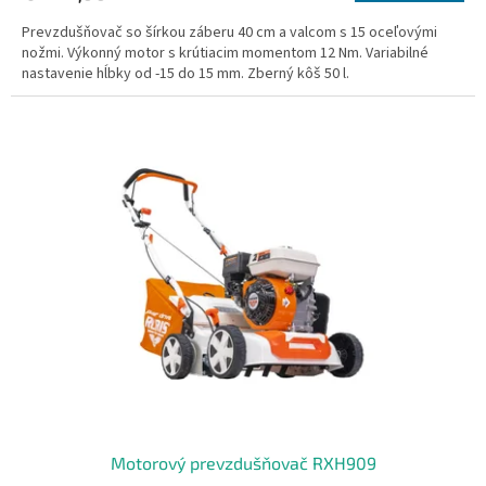
Prevzdušňovač so šírkou záberu 40 cm a valcom s 15 oceľovými
nožmi. Výkonný motor s krútiacim momentom 12 Nm. Variabilné
nastavenie hĺbky od -15 do 15 mm. Zberný kôš 50 l.
Motorový prevzdušňovač RXH909