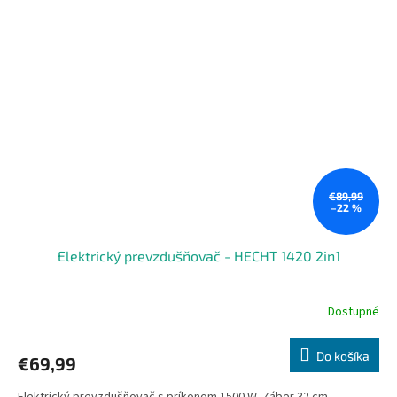
€89,99
–22 %
Elektrický prevzdušňovač - HECHT 1420 2in1
Dostupné
Do košíka
€69,99