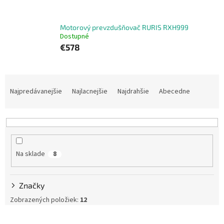
Motorový prevzdušňovač RURIS RXH999
Dostupné
€578
R
a
Najpredávanejšie
Najlacnejšie
Najdrahšie
Abecedne
d
e
n
i
e
Na sklade
8
p
r
o
Značky
d
u
Zobrazených položiek:
12
k
V
t