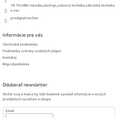
k
TR TECHNIC-náradie,nástroje,zváracia technika,záhradná technika
y
a viac
v
predajnatrtechnic
ý
p
i
s
Informácie pre vás
u
Obchodné podmienky
Podmienky ochrany osobných údajov
Kontakty
Moja objednávka
Odoberať newsletter
Vložte svoj e-mail a my Vám budeme zasielať informácie o nových
produktoch na našom e-shope.
Email