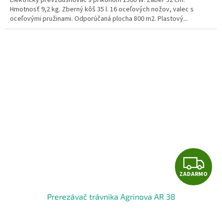
Elektrický prevzdušňovač s príkonom 1500 W. Záber 32 cm.
Hmotnosť 9,2 kg. Zberný kôš 35 l. 16 oceľových nožov, valec s
oceľovými pružinami. Odporúčaná plocha 800 m2. Plastový...
Z
ZADARMO
A
Prerezávač trávnika Agrinova AR 38
D