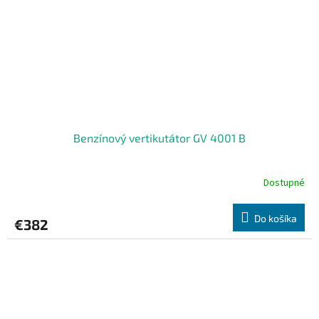
Benzínový vertikutátor GV 4001 B
Dostupné
Do košíka
€382