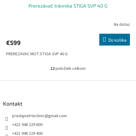
Prerezávač trávnika STIGA SVP 40 G
D
A
Na dotaz
R
Do košíka
€599
M
PREREZAVAC MOT.STIGA SVP 40 G
O
12
položiek celkom
O
v
l
Z
á
á
d
p
a
ä
Kontakt
c
t
i
predajnatrtechnic
@
gmail.com
i
e
p
e
+421 948 229 600
r
+421 948 229 400
v