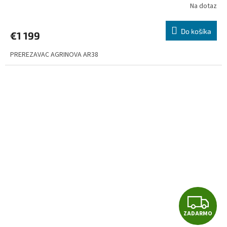
A
Na dotaz
R
Do košíka
€1 199
M
PREREZAVAC AGRINOVA AR38
O
Z
ZADARMO
A