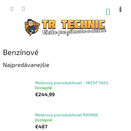
Prejsť
na
NÁKUP
obsah
KOŠÍK
Benzínové
Najpredávanejšie
Motorový prevzdušňovač - HECHT 5645
Dostupné
€244,99
Motorový prevzdušňovač RXH909
Dostupné
€487