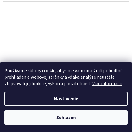
Používame súbory cookie, aby sme vám umožnili pohodlné
prehliadanie webovej stránky a vďaka analýze neustále
zlepšovali jej funkcie, výkon a použiteľnosť.
Viac informácií
Nastavenie
Návleky orebné 5x12 IMP
Súhlasím
Dostupné