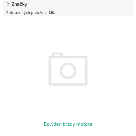
Značky
d
u
Zobrazených položiek:
191
k
V
t
ý
o
p
v
i
s
p
r
o
d
u
k
t
o
v
Bowden brzdy motora