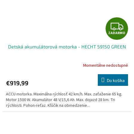
Z
ZADARMO
A
Detská akumulátorová motorka - HECHT 59150 GREEN
D
A
Momentálne nedostupné
R
Do košíka
€919,99
M
ACCU motorka. Maximálna rýchlosť 42 km/h. Max. zaťaženie 65 kg.
O
Motor 1500 W. Akumulátor 48 V/15,6 Ah. Max. dojazd 28 km. Tri
rýchlosti. Pohon-reťaz. Kľúčik na obmedzenie...