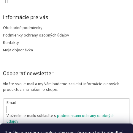
p
i
s
Informácie pre vás
u
Obchodné podmienky
Podmienky ochrany osobných údajov
Kontakty
Moja objednávka
Odoberať newsletter
Vložte svoj e-mail a my Vám budeme zasielať informácie o nových
produktoch na našom e-shope.
Email
Vložením e-mailu súhlasíte s
podmienkami ochrany osobných
údajov
Používame súbory cookie, aby sme vám umožnili pohodlné