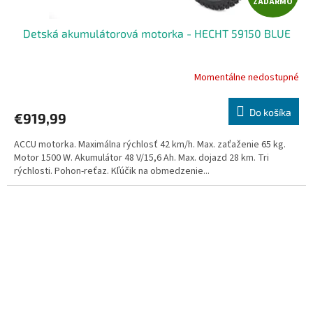
ZADARMO
A
Detská akumulátorová motorka - HECHT 59150 BLUE
D
A
Momentálne nedostupné
R
Do košíka
€919,99
M
ACCU motorka. Maximálna rýchlosť 42 km/h. Max. zaťaženie 65 kg.
O
Motor 1500 W. Akumulátor 48 V/15,6 Ah. Max. dojazd 28 km. Tri
rýchlosti. Pohon-reťaz. Kľúčik na obmedzenie...