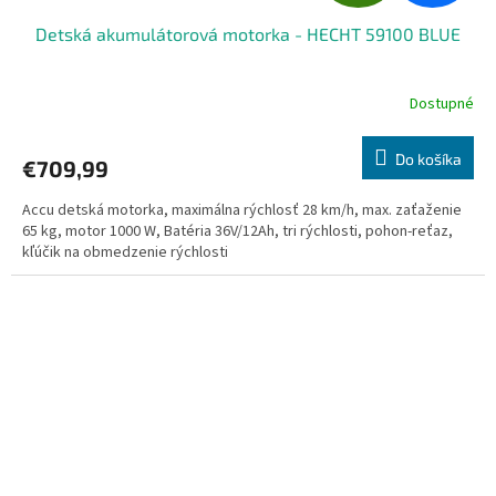
A
Detská akumulátorová motorka - HECHT 59100 BLUE
D
A
Dostupné
R
Do košíka
€709,99
M
Accu detská motorka, maximálna rýchlosť 28 km/h, max. zaťaženie
O
65 kg, motor 1000 W, Batéria 36V/12Ah, tri rýchlosti, pohon-reťaz,
kľúčik na obmedzenie rýchlosti