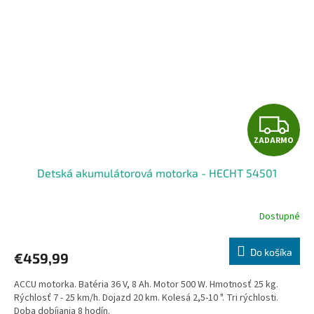
Z
ZADARMO
A
Detská akumulátorová motorka - HECHT 54501
D
A
Dostupné
R
Do košíka
€459,99
M
ACCU motorka. Batéria 36 V, 8 Ah. Motor 500 W. Hmotnosť 25 kg.
O
Rýchlosť 7 - 25 km/h. Dojazd 20 km. Kolesá 2,5-10 ". Tri rýchlosti.
Doba dobíjania 8 hodín.