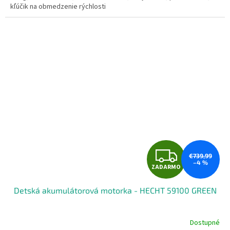
kľúčik na obmedzenie rýchlosti
Z
€739,99
–4 %
ZADARMO
A
Detská akumulátorová motorka - HECHT 59100 GREEN
D
A
Dostupné