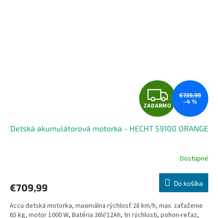
Z
€739,99
–4 %
ZADARMO
A
Detská akumulátorová motorka - HECHT 59100 ORANGE
D
A
Dostupné
R
Do košíka
€709,99
M
Accu detská motorka, maximálna rýchlosť 28 km/h, max. zaťaženie
O
65 kg, motor 1000 W, Batéria 36V/12Ah, tri rýchlosti, pohon-reťaz,