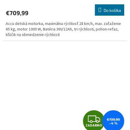
R
Do košíka
€709,99
M
Accu detská motorka, maximálna rýchlosť 28 km/h, max. zaťaženie
O
65 kg, motor 1000 W, Batéria 36V/12Ah, tri rýchlosti, pohon-reťaz,
kľúčik na obmedzenie rýchlosti
Z
€739,99
–4 %
ZADARMO