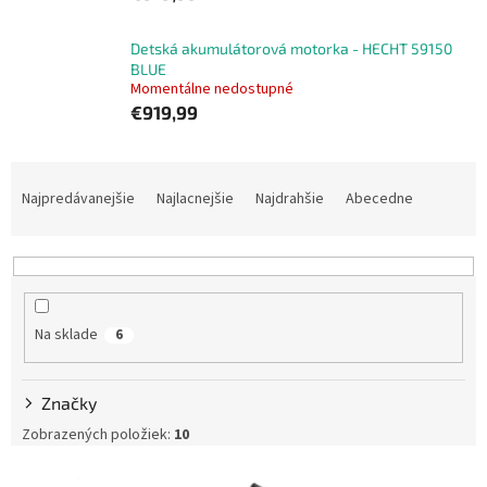
Detská akumulátorová motorka - HECHT 59150
BLUE
Momentálne nedostupné
€919,99
R
a
Najpredávanejšie
Najlacnejšie
Najdrahšie
Abecedne
d
e
n
i
e
Na sklade
6
p
r
o
Značky
d
u
Zobrazených položiek:
10
k
V
t