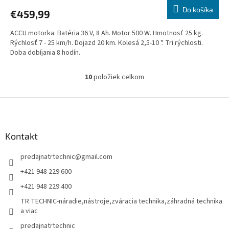
R
Do košíka
€459,99
M
ACCU motorka. Batéria 36 V, 8 Ah. Motor 500 W. Hmotnosť 25 kg.
O
Rýchlosť 7 - 25 km/h. Dojazd 20 km. Kolesá 2,5-10 ". Tri rýchlosti.
Doba dobíjania 8 hodín.
10
položiek celkom
O
v
l
Z
á
á
d
p
a
ä
Kontakt
c
t
i
predajnatrtechnic
@
gmail.com
i
e
p
e
+421 948 229 600
r
+421 948 229 400
v
k
TR TECHNIC-náradie,nástroje,zváracia technika,záhradná technika
y
a viac
v
predajnatrtechnic
ý