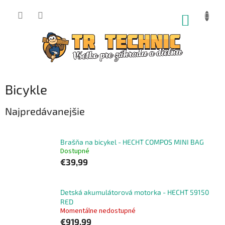
Prejsť
na
NÁKUP
obsah
KOŠÍK
Bicykle
Najpredávanejšie
Brašňa na bicykel - HECHT COMPOS MINI BAG
Dostupné
€39,99
Detská akumulátorová motorka - HECHT 59150
RED
Momentálne nedostupné
€919,99