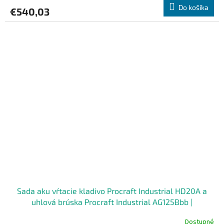
Do košíka
€540,03
Sada aku vŕtacie kladivo Procraft Industrial HD20A a
uhlová brúska Procraft Industrial AG125Bbb |
SHD20A/AG125B-BB
Dostupné