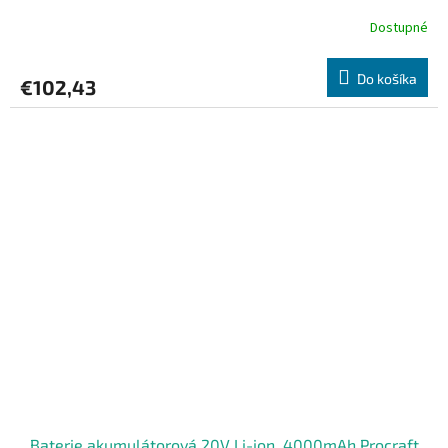
Dostupné
Do košíka
€102,43
Baterie akumulátorová 20V Li-ion, 4000mAh Procraft