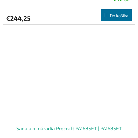
Dostupné
Do košíka
€244,25
Sada aku náradia Procraft PA168SET | PA168SET