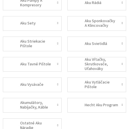
Aku Pumpy A
Aku Rádiá
Kompresory
Aku Sponkovačky
Aku Sety
A Klincovačky
Aku Striekacie
Aku Svietidlá
Pištole
Aku Vŕtačky,
Aku Tavné Pištole
Skrutkovače,
Uťahováky
Aku Vytláčacie
Aku Vysávače
Pištole
Akumulátory,
Hecht Aku Program
Nabíjačky, Káble
Ostatné Aku
Náradie