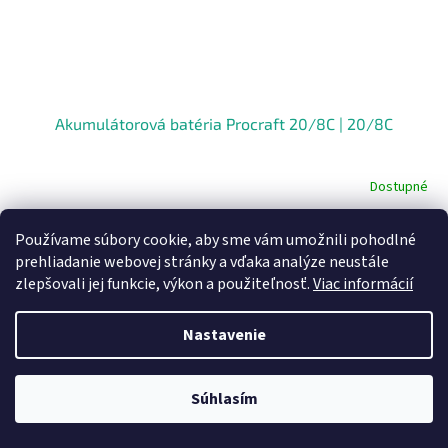
Akumulátorová batéria Procraft 20/8C | 20/8C
Dostupné
Do košíka
Používame súbory cookie, aby sme vám umožnili pohodlné
€86,08
prehliadanie webovej stránky a vďaka analýze neustále
zlepšovali jej funkcie, výkon a použiteľnosť.
Viac informácií
Nastavenie
Súhlasím