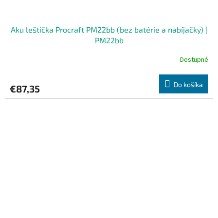
Aku leštička Procraft PM22bb (bez batérie a nabíjačky) |
PM22bb
Dostupné
Do košíka
€87,35