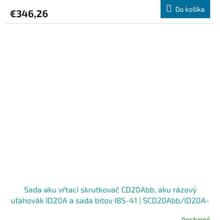
Do košíka
€346,26
Sada aku vŕtací skrutkovač CD20Abb, aku rázový
uťahovák ID20A a sada bitov IBS-41 | SCD20Abb/ID20A-
1b/IBS-41