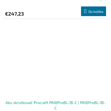
Do košíka
€247,23
Aku skrutkovač Procraft PA18ProBL-1B-C | PA18ProBL-1B-
C