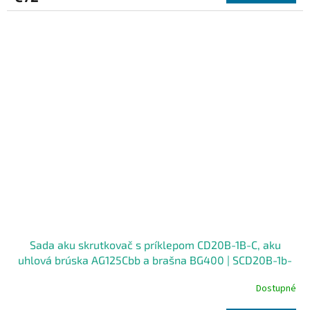
Sada aku skrutkovač s príklepom CD20B-1B-C, aku
uhlová brúska AG125Cbb a brašna BG400 | SCD20B-1b-
c/BG400/AG125Cbb
Dostupné