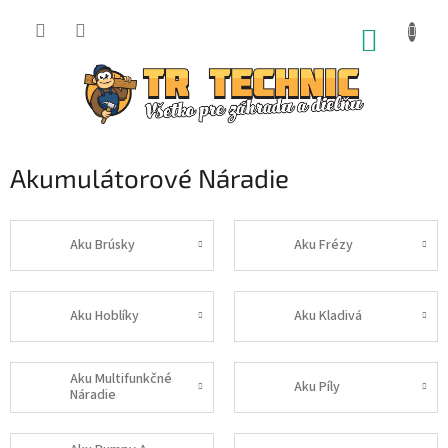
Prejsť
na
NÁKUP
obsah
KOŠÍK
Akumulátorové Náradie
Aku Brúsky
Aku Frézy
Aku Hoblíky
Aku Kladivá
Aku Multifunkčné
Aku Píly
Náradie