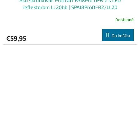
Aku skrutkovač Procraft PA18Pro DFR 2 s LED
reflektorom LL20bb | SPA18ProDFR2/LL20
Dostupné
Do košíka
€59,95