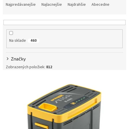
a
Najpredávanejšie
Najlacnejšie
Najdrahšie
Abecedne
d
e
n
i
e
Na sklade
460
p
r
o
Značky
d
u
Zobrazených položiek:
812
k
V
t
ý
o
p
v
i
s
p
r
o