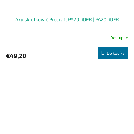
Aku skrutkovač Procraft PA20LiDFR | PA20LiDFR
Dostupné
Do košíka
€49,20