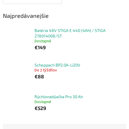
Najpredávanejšie
Batéria 48V STIGA E 440 (4Ah) / STIGA
278014008/ST
Dostupné
€149
Scheppach BP2.0A-Li20V
Do 2 týždňov
€88
Rýchlonabíjačka Pro 30 Ah
Dostupné
€529
R