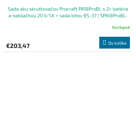
Sada aku skrutkovačov Procraft PA18ProBL s 2× batérie
a nabíjačkou 20 V/1 A + sada bitov BS-37 | SPA18ProBL-
BB/2x20-4/20-1/BS-37
Dostupné
Do košíka
€203,47