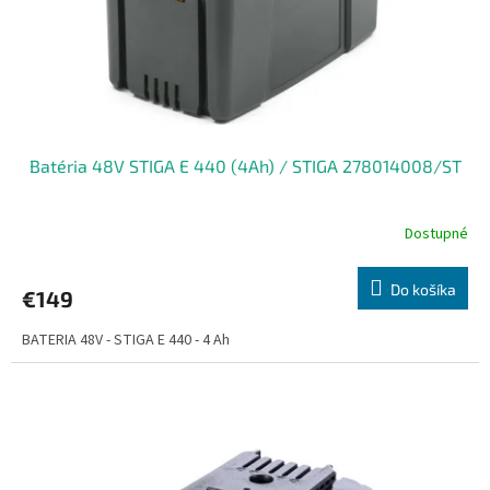
d
u
k
t
o
v
Batéria 48V STIGA E 440 (4Ah) / STIGA 278014008/ST
Dostupné
Do košíka
€149
BATERIA 48V - STIGA E 440 - 4 Ah