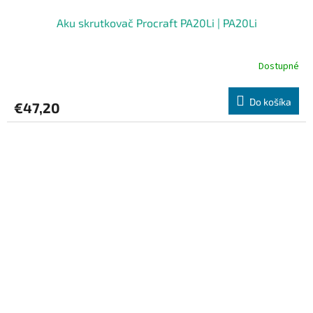
Aku skrutkovač Procraft PA20Li | PA20Li
Dostupné
Do košíka
€47,20