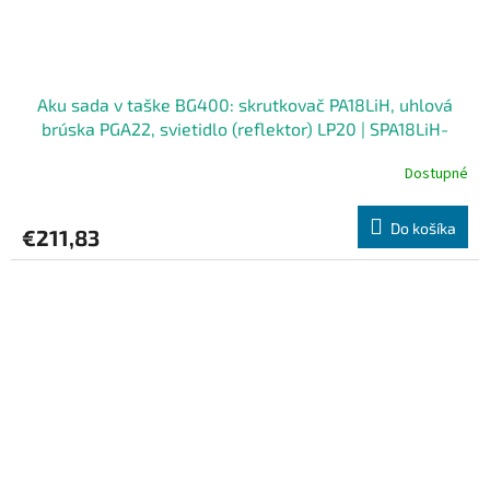
Aku sada v taške BG400: skrutkovač PA18LiH, uhlová
brúska PGA22, svietidlo (reflektor) LP20 | SPA18LiH-
1B/PGA22-1B/LP20/BG400
Dostupné
Do košíka
€211,83