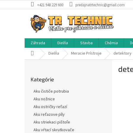
Prejsť
+421 948 229 600
predajnatrtechnic@gmail.com
na
obsah
Záhrada
Dielňa
Stavba
Chémia
D
Domov
Dielňa
Meracie Prístroje
detektory
B
det
o
Preskočiť
č
Kategórie
kategórie
n
ý
Aku čističe potrubia
p
Aku nožnice
a
Aku ostričky reťazí
n
e
Aku reťazove píly
l
Aku striekaci pištoľe
Aku vŕtací skrutkovače