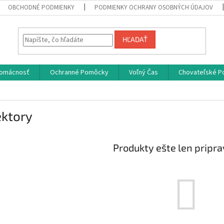
OBCHODNÉ PODMIENKY
PODMIENKY OCHRANY OSOBNÝCH ÚDAJOV
HĽADAŤ
omácnosť
Ochranné Pomôcky
Voľný Čas
Chovateľské P
ektory
Produkty ešte len pripr