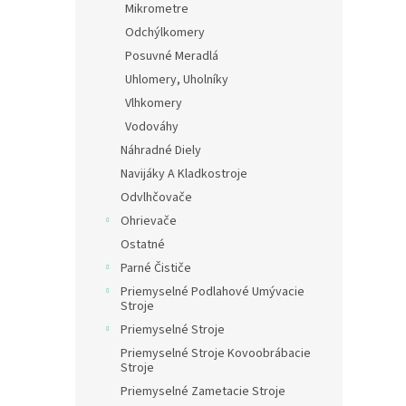
Mikrometre
Odchýlkomery
Posuvné Meradlá
Uhlomery, Uholníky
Vlhkomery
Vodováhy
Náhradné Diely
Navijáky A Kladkostroje
Odvlhčovače
Ohrievače
Ostatné
Parné Čističe
Priemyselné Podlahové Umývacie
Stroje
Priemyselné Stroje
Priemyselné Stroje Kovoobrábacie
Stroje
Priemyselné Zametacie Stroje