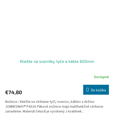
Kliešte na svorníky, tyče a káble 600mm
Dostupné
Do košíka
€74,80
Nožnice / kliešte na strihanie tyčí, roxorov, káblov a drôtov
JONNESWAY® P4324. Pákové nožnice majú multifunkčné strihacie
zariadenie. Materiál čelustí je vyrobený z kvalitnek...