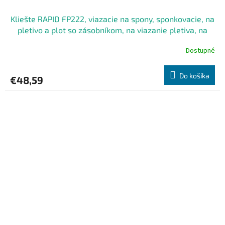
Kliešte RAPID FP222, viazacie na spony, sponkovacie, na
pletivo a plot so zásobníkom, na viazanie pletiva, na
drôt, spony 5-11 mm RAPID VR22
Dostupné
Do košíka
€48,59