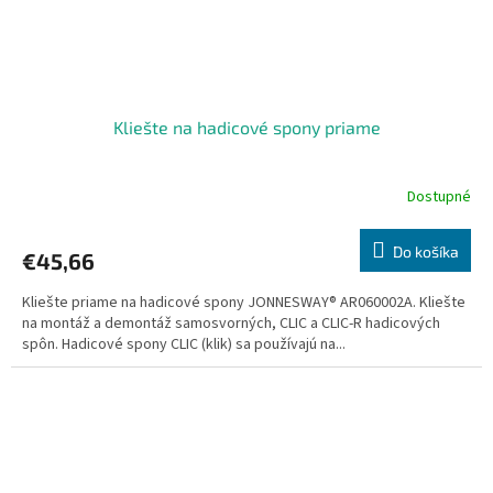
Kliešte na hadicové spony priame
Dostupné
Do košíka
€45,66
Kliešte priame na hadicové spony JONNESWAY® AR060002A. Kliešte
na montáž a demontáž samosvorných, CLIC a CLIC-R hadicových
spôn. Hadicové spony CLIC (klik) sa používajú na...