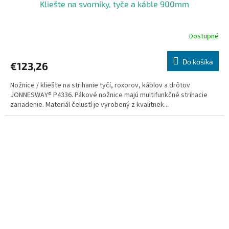
Kliešte na svorníky, tyče a káble 900mm
Dostupné
Do košíka
€123,26
Nožnice / kliešte na strihanie tyčí, roxorov, káblov a drôtov
JONNESWAY® P4336. Pákové nožnice majú multifunkčné strihacie
zariadenie. Materiál čelustí je vyrobený z kvalitnek...