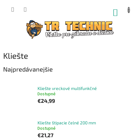
Prejsť
na
NÁKUP
obsah
KOŠÍK
Kliešte
Najpredávanejšie
Kliešte vreckové multifunkčné
Dostupné
€24,99
Kliešte štipacie čelné 200 mm
Dostupné
€21,27