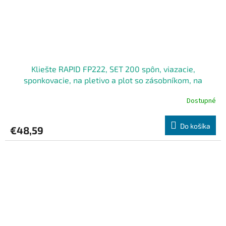
Kliešte RAPID FP222, SET 200 spôn, viazacie,
sponkovacie, na pletivo a plot so zásobníkom, na
viazanie pletiva, spony 5-11 mm RAPID VR22
Dostupné
Do košíka
€48,59