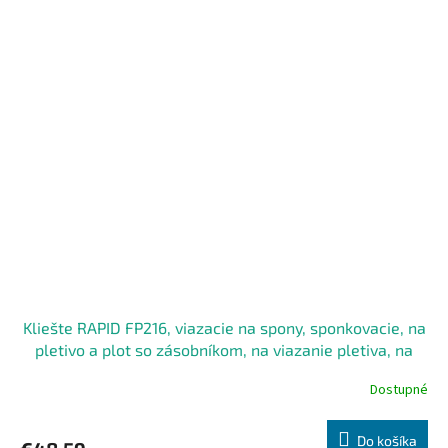
Kliešte RAPID FP216, viazacie na spony, sponkovacie, na
pletivo a plot so zásobníkom, na viazanie pletiva, na
drôt, spony 2-8 mm RAPID VR16
Dostupné
Do košíka