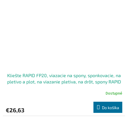
Kliešte RAPID FP20, viazacie na spony, sponkovacie, na
pletivo a plot, na viazanie pletiva, na drôt, spony RAPID
VR16, VR22
Dostupné
Do košíka
€26,63