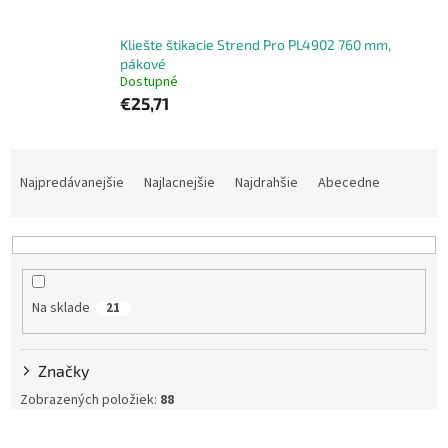
Kliešte štikacie Strend Pro PL4902 760 mm,
pákové
Dostupné
€25,71
R
a
Najpredávanejšie
Najlacnejšie
Najdrahšie
Abecedne
d
e
n
i
e
Na sklade
21
p
r
o
Značky
d
u
Zobrazených položiek:
88
k
V
t