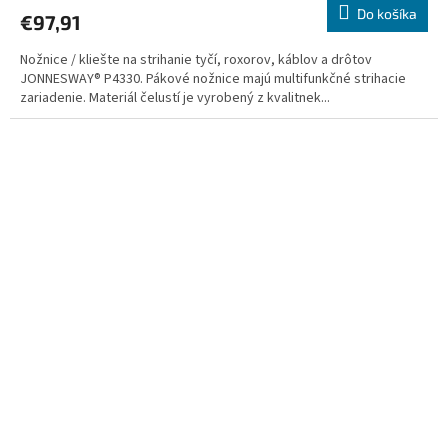
Do košíka
€97,91
Nožnice / kliešte na strihanie tyčí, roxorov, káblov a drôtov
JONNESWAY® P4330. Pákové nožnice majú multifunkčné strihacie
zariadenie. Materiál čelustí je vyrobený z kvalitnek...