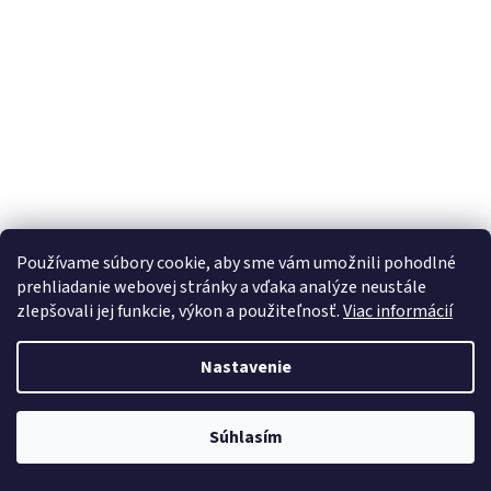
Používame súbory cookie, aby sme vám umožnili pohodlné
prehliadanie webovej stránky a vďaka analýze neustále
zlepšovali jej funkcie, výkon a použiteľnosť.
Viac informácií
Kliešte štipacie čelné 200 mm
Nastavenie
Dostupné
Súhlasím
Do košíka