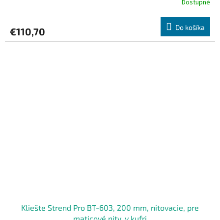
Dostupné
Do košíka
€110,70
Kliešte Strend Pro BT-603, 200 mm, nitovacie, pre
maticové nity, v kufri