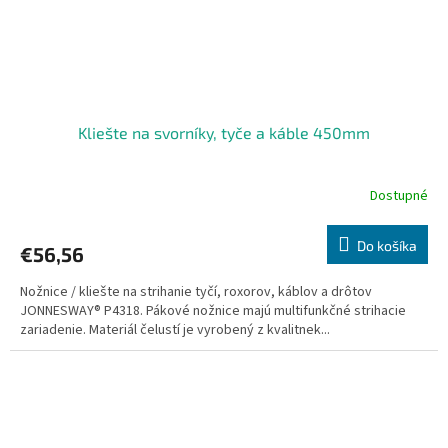
Kliešte na svorníky, tyče a káble 450mm
Dostupné
Do košíka
€56,56
Nožnice / kliešte na strihanie tyčí, roxorov, káblov a drôtov
JONNESWAY® P4318. Pákové nožnice majú multifunkčné strihacie
zariadenie. Materiál čelustí je vyrobený z kvalitnek...