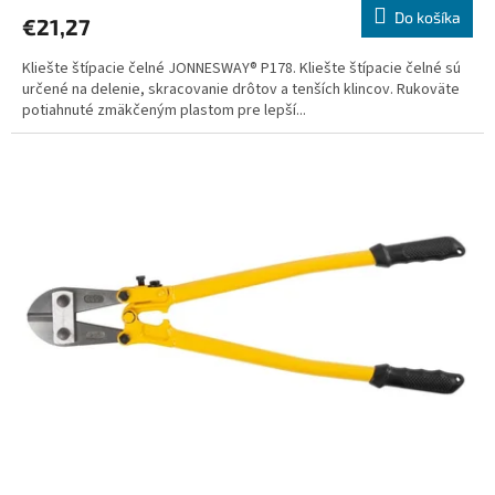
Do košíka
€21,27
Kliešte štípacie čelné JONNESWAY® P178. Kliešte štípacie čelné sú
určené na delenie, skracovanie drôtov a tenších klincov. Rukoväte
potiahnuté zmäkčeným plastom pre lepší...