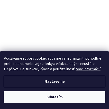
Používame súbory cookie, aby sme vám umožnili pohodlné
prehliadanie webovej stránky a vďaka analýze neustále
zlepšovali jej funkcie, výkon a použiteľnosť.
Viac informácií
Čerpadlo na Postrekovač Evika GN50, 5 lit, 3,6V, diel 10
Nastavenie
Dostupné
Súhlasím
Do košíka
€44,28