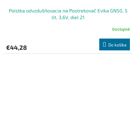
Poistka odvzdušňovacia na Postrekovač Evika GN50, 5
lit, 3,6V, diel 21
Dostupné
Do košíka
€44,28