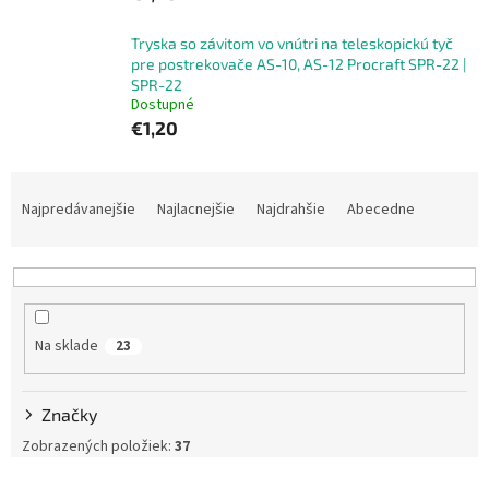
Tryska so závitom vo vnútri na teleskopickú tyč
pre postrekovače AS-10, AS-12 Procraft SPR-22 |
SPR-22
Dostupné
€1,20
R
a
Najpredávanejšie
Najlacnejšie
Najdrahšie
Abecedne
d
e
n
i
e
Na sklade
23
p
r
o
Značky
d
u
Zobrazených položiek:
37
k