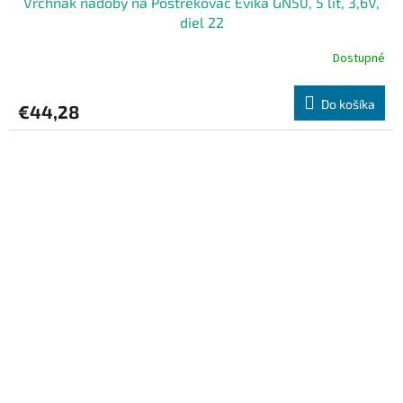
Vrchnák nádoby na Postrekovač Evika GN50, 5 lit, 3,6V,
diel 22
Dostupné
Do košíka
€44,28