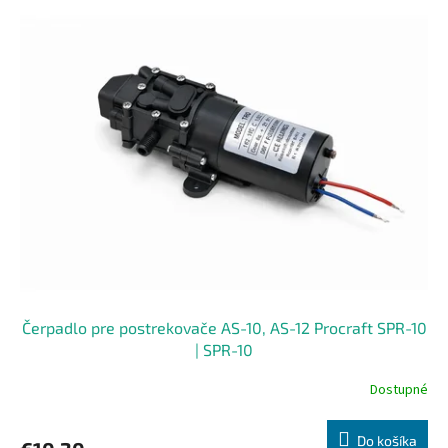
V
t
ý
o
p
v
i
s
p
r
o
d
u
k
t
o
v
Čerpadlo pre postrekovače AS-10, AS-12 Procraft SPR-10
| SPR-10
Dostupné
Do košíka