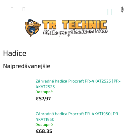
Prejsť
na
NÁKUP
obsah
KOŠÍK
Hadice
Najpredávanejšie
Záhradná hadica Procraft PR-4KAT2525 | PR-
4KAT2525
Dostupné
€57,97
Záhradná hadica Procraft PR-4KAT1950 | PR-
4KAT1950
Dostupné
€68,35