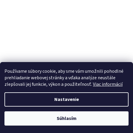
Používame súbory cookie, aby sme vám umožnili pohodlné
prehliadanie webovej stránky a vďaka analýze neustále
Záhradná hadica Procraft PR-4GH1315 4-vrstvová, 1/2"
zlepšovali jej funkcie, výkon a použiteľnosť.
Viac informácií
15 m | PR-4GH1315
Nastavenie
Dostupné
Do košíka
Súhlasím
€10,58