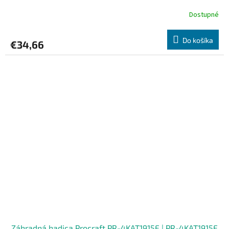
Dostupné
Do košíka
€34,66
Záhradná hadica Procraft PR-4KAT1915F | PR-4KAT1915F