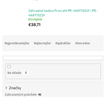
Záhradná hadica Procraft PR-4KAT1925F | PR-
4KAT1925F
Dostupné
€38,71
R
a
Najpredávanejšie
Najlacnejšie
Najdrahšie
Abecedne
d
e
n
i
e
Na sklade
5
p
r
o
Značky
d
u
Zobrazených položiek:
46
k
V
t