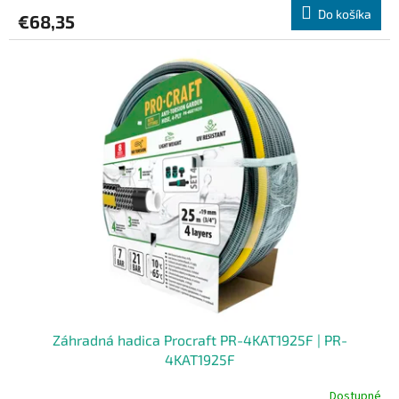
Do košíka
€68,35
Záhradná hadica Procraft PR-4KAT1925F | PR-
4KAT1925F
Dostupné