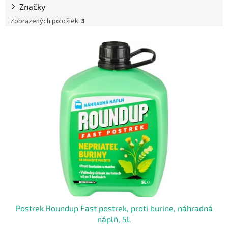
Značky
d
u
Zobrazených položiek:
3
k
V
t
ý
o
p
v
i
s
p
r
o
d
u
k
t
o
v
Postrek Roundup Fast postrek, proti burine, náhradná
náplň, 5L