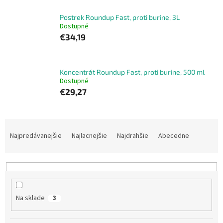
Postrek Roundup Fast, proti burine, 3L
Dostupné
€34,19
Koncentrát Roundup Fast, proti burine, 500 ml
Dostupné
€29,27
R
a
Najpredávanejšie
Najlacnejšie
Najdrahšie
Abecedne
d
e
n
i
e
Na sklade
3
p
r
o