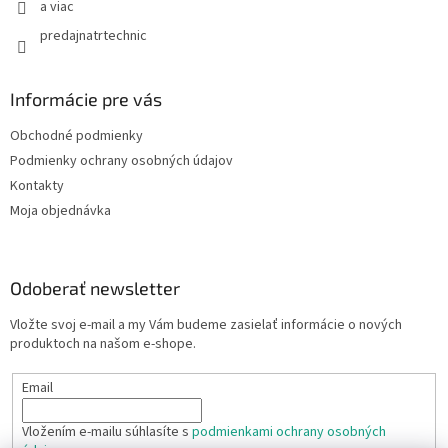
y
a viac
v
predajnatrtechnic
ý
p
i
s
Informácie pre vás
u
Obchodné podmienky
Podmienky ochrany osobných údajov
Kontakty
Moja objednávka
Odoberať newsletter
Vložte svoj e-mail a my Vám budeme zasielať informácie o nových
produktoch na našom e-shope.
Email
Vložením e-mailu súhlasíte s
podmienkami ochrany osobných