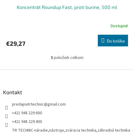
Koncentrát Roundup Fast, proti burine, 500 ml
Dostupné
Do košíka
€29,27
3
položiek celkom
O
v
l
Z
á
á
d
p
a
ä
Kontakt
c
t
i
predajnatrtechnic
@
gmail.com
i
e
p
e
+421 948 229 600
r
+421 948 229 400
v
k
TR TECHNIC-náradie,nástroje,zváracia technika,záhradná technika