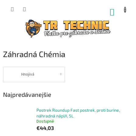
Prejsť
na
NÁKUP
obsah
KOŠÍK
Záhradná Chémia
Hnojivá
Najpredávanejšie
Postrek Roundup Fast postrek, proti burine,
náhradná náplň, 5L
Dostupné
€44,03