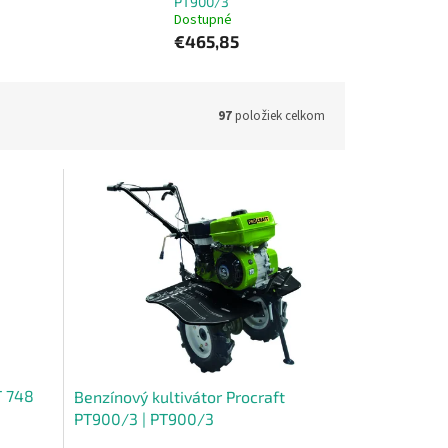
PT900/3
Dostupné
€465,85
97
položiek celkom
T 748
Benzínový kultivátor Procraft
PT900/3 | PT900/3