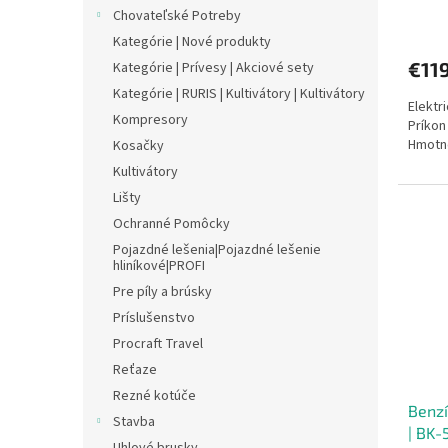
v
Chovateľské Potreby
Kategórie | Nové produkty
€11
Kategórie | Prívesy | Akciové sety
Kategórie | RURIS | Kultivátory | Kultivátory
Elektr
Kompresory
Príkon
Hmotno
Kosačky
Kultivátory
Lišty
Ochranné Pomôcky
Pojazdné lešenia|Pojazdné lešenie
hliníkové|PROFI
Pre píly a brúsky
Príslušenstvo
Procraft Travel
Reťaze
Rezné kotúče
Benzí
Stavba
| BK-
Uhlové brusky