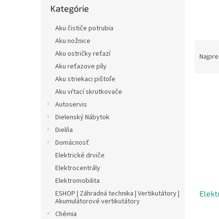
Kategórie
kategórie
Aku čističe potrubia
Aku nožnice
R
Aku ostričky reťazí
a
Najpre
d
Aku reťazove píly
e
Aku striekaci pištoľe
V
n
Aku vŕtací skrutkovače
ý
i
Autoservis
p
e
Dielenský Nábytok
i
p
s
Dielňa
r
p
o
Domácnosť
r
d
Elektrické drviče
o
u
Elektrocentrály
d
k
Elektromobilita
u
t
ESHOP | Záhradná technika | Vertikutátory |
Elekt
k
o
Akumulátorové vertikutátory
t
v
Chémia
o