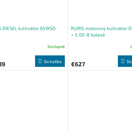
 DIESEL kultivátor 651KSD
RURIS motorový kultivátor 
+ 5.00-8 kolesá
Dostupné
Do košíka
Do
39
€627