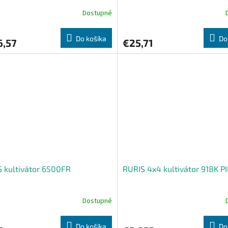
Dostupné
Do košíka
Do
6,57
€25,71
 kultivátor 6500FR
RURIS 4x4 kultivátor 918K P
Dostupné
Do košíka
Do