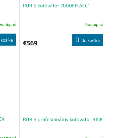
RURIS kultivátor 7000FR ACC1
Dostupné
Dostupné
 košíka
Do košíka
€569
C4
RURIS profesionálny kultivátor 915K