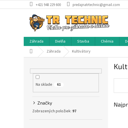
Prejsť
+421 948 229 600
predajnatrtechnic@gmail.com
na
obsah
Záhrada
Dielňa
Stavba
Chémia
D
Domov
Záhrada
Kultivátory
B
Kult
o
č
n
Na sklade
ý
61
p
a
Značky
Najpr
n
e
Zobrazených položiek:
97
l
Preskočiť