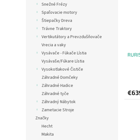
Snežné Frézy
Spaľovacie motory
Štiepačky Dreva
Trávne Traktory
Vertikutátory a Prevzdušňovače
Vrecia a vaky
Vysávače - Fúkače Lístia
RURIS
Vysávaše/Fúkare Lístia
Vysokotlakové Čističe
Záhradné Domčeky
Záhradné Hadice
€63
Záhradné tyče
Záhradný Nábytok
Zametacie Stroje
Značky
Hecht
Makita