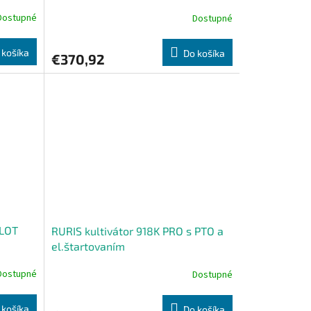
Dostupné
Dostupné
 košíka
Do košíka
€370,92
ILOT
RURIS kultivátor 918K PRO s PTO a
el.štartovaním
Dostupné
Dostupné
 košíka
Do košíka