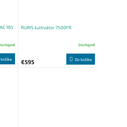
DAC 185
RURIS kultivátor 7500FR
Dostupné
Dostupné
 košíka
Do košíka
€595