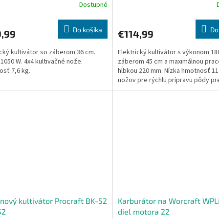
Dostupné
Do košíka
Do
9,99
€114,99
ický kultivátor so záberom 36 cm.
Elektrický kultivátor s výkonom 18
 1050 W. 4x4 kultivačné nože.
záberom 45 cm a maximálnou pra
sť 7,6 kg.
hĺbkou 220 mm. Nízka hmotnosť 11 
nožov pre rýchlu prípravu pôdy pr
nový kultivátor Procraft BK-52
Karburátor na Worcraft WP
52
diel motora 22