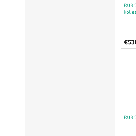
RURIS
kolie
€53
RURIS