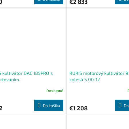
9
€2 833
 kultivátor DAC 185PRO s
RURIS motorový kultivátor 9
artovaním
kolesá 5.00-12
Dostupné
Do košíka
Do
2
€1 208