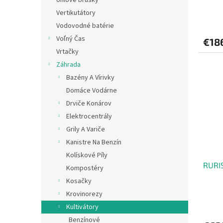
Vertikutátory
Vodovodné batérie
Voľný Čas
€18
Vrtačky
Záhrada
Bazény A Vírivky
Domáce Vodárne
Drviče Konárov
Elektrocentrály
Grily A Variče
Kanistre Na Benzín
Kolískové Píly
RURIS
Kompostéry
Kosačky
Krovinorezy
Kultivátory
Benzínové