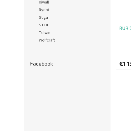
Riwall
Ryobi
Stiga
STIHL
RURIS
Telwin
Wolfcraft
€1 1
Facebook