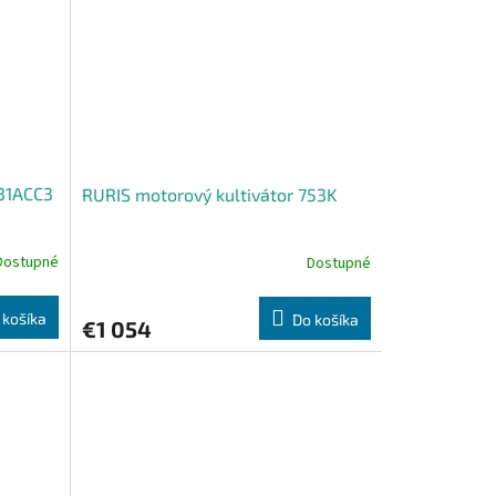
731ACC3
RURIS motorový kultivátor 753K
Dostupné
Dostupné
 košíka
Do košíka
€1 054