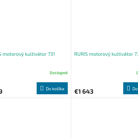
 motorový kultivátor 731
RURIS motorový kultivátor 
Dostupné
Do košíka
Do
9
€1 643