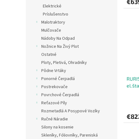
€63
Elektrické
Príslušenstvo
Malotraktory
Mulčovače
Nádoby Na Odpad
Nožnice Na Živý Plot
Ostatné
Ploty, Pletivá, Ohradníky
Pôdne Vrtáky
RURIS
Ponorné Čerpadlá
el.št
Postrekovače
Povrchové Čerpadlá
Reťazové Píly
Rozmetadlá A Posypové Vozíky
€82
Ručné Náradie
Silony na kosenie
Skleníky, Fóliovníky, Pareniská