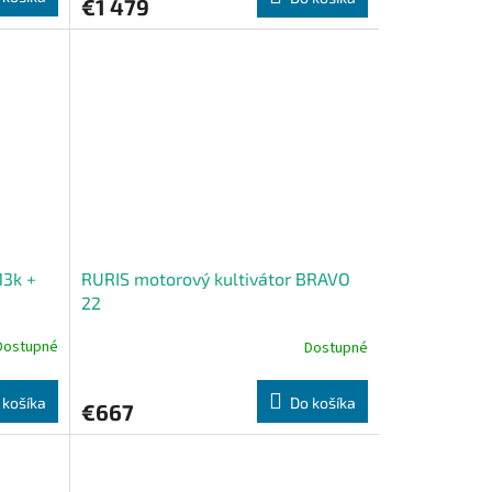
€1 479
13k +
RURIS motorový kultivátor BRAVO
22
Dostupné
Dostupné
 košíka
Do košíka
€667