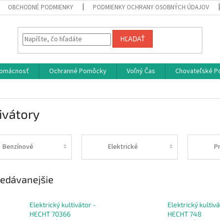
OBCHODNÉ PODMIENKY
PODMIENKY OCHRANY OSOBNÝCH ÚDAJOV
HĽADAŤ
omácnosť
Ochranné Pomôcky
Voľný Čas
Chovateľské P
ivátory
Benzínové
Elektrické
P
edávanejšie
Elektrický kultivátor -
Elektrický kultivá
HECHT 70366
HECHT 748