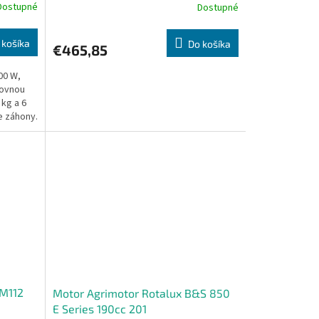
Dostupné
Dostupné
 košíka
Do košíka
€465,85
00 W,
covnou
kg a 6
e záhony.
LM112
Motor Agrimotor Rotalux B&S 850
E Series 190cc 201