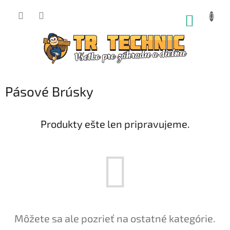
Prejsť
na
NÁKUP
obsah
KOŠÍK
Pásové Brúsky
Produkty ešte len pripravujeme.
Môžete sa ale pozrieť na ostatné kategórie.