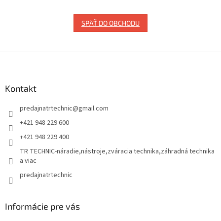
SPÄŤ DO OBCHODU
Z
á
p
ä
Kontakt
t
predajnatrtechnic
@
gmail.com
i
e
+421 948 229 600
+421 948 229 400
TR TECHNIC-náradie,nástroje,zváracia technika,záhradná technika
a viac
predajnatrtechnic
Informácie pre vás