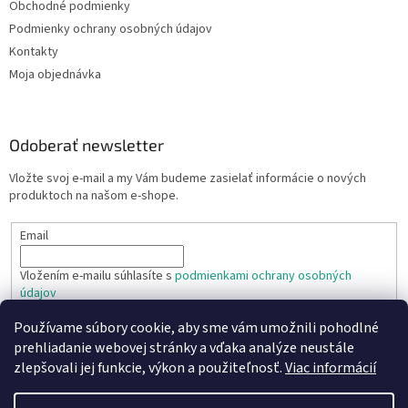
Obchodné podmienky
Podmienky ochrany osobných údajov
Kontakty
Moja objednávka
Odoberať newsletter
Vložte svoj e-mail a my Vám budeme zasielať informácie o nových
produktoch na našom e-shope.
Email
Vložením e-mailu súhlasíte s
podmienkami ochrany osobných
údajov
Používame súbory cookie, aby sme vám umožnili pohodlné
PRIHLÁSIŤ SA
prehliadanie webovej stránky a vďaka analýze neustále
zlepšovali jej funkcie, výkon a použiteľnosť.
Viac informácií