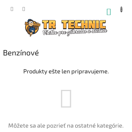
Prejsť
na
NÁKUP
obsah
KOŠÍK
Benzínové
Produkty ešte len pripravujeme.
Môžete sa ale pozrieť na ostatné kategórie.