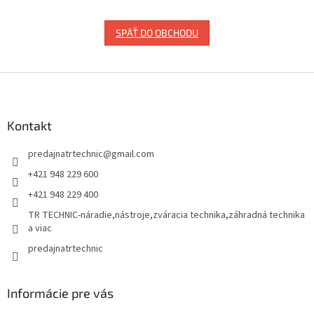
SPÄŤ DO OBCHODU
Z
á
p
ä
Kontakt
t
predajnatrtechnic
@
gmail.com
i
e
+421 948 229 600
+421 948 229 400
TR TECHNIC-náradie,nástroje,zváracia technika,záhradná technika
a viac
predajnatrtechnic
Informácie pre vás