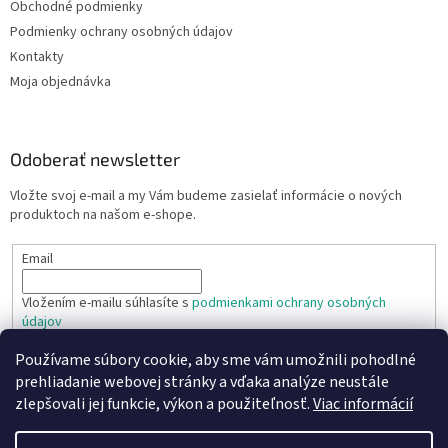
Obchodné podmienky
Podmienky ochrany osobných údajov
Kontakty
Moja objednávka
Odoberať newsletter
Vložte svoj e-mail a my Vám budeme zasielať informácie o nových
produktoch na našom e-shope.
Email
Vložením e-mailu súhlasíte s
podmienkami ochrany osobných
údajov
Používame súbory cookie, aby sme vám umožnili pohodlné
PRIHLÁSIŤ SA
prehliadanie webovej stránky a vďaka analýze neustále
zlepšovali jej funkcie, výkon a použiteľnosť.
Viac informácií