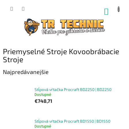
Prejsť
na
NÁKUP
obsah
KOŠÍK
Priemyselné Stroje Kovoobrábacie
Stroje
Najpredávanejšie
Stĺpová vŕtačka Procraft BD2250 | BD2250
Dostupné
€748,71
Stĺpová vŕtačka Procraft BD1550 | BD1550
Dostupné