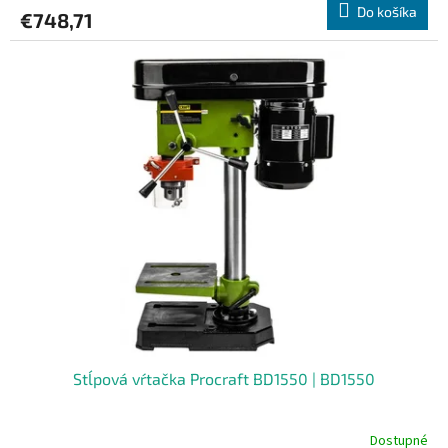
Do košíka
€748,71
Stĺpová vŕtačka Procraft BD1550 | BD1550
Dostupné