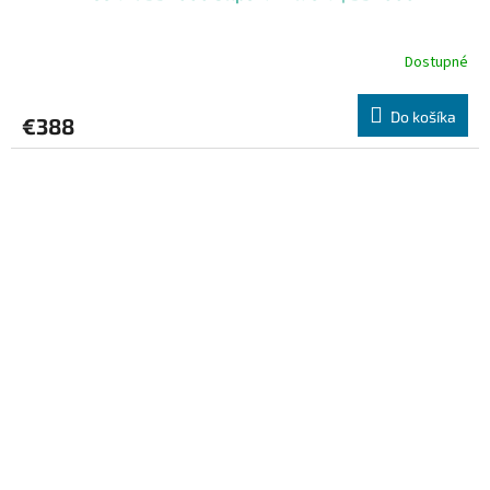
Dostupné
Do košíka
€388