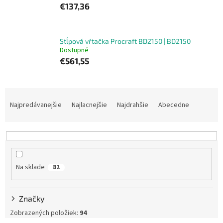
€137,36
Stĺpová vŕtačka Procraft BD2150 | BD2150
Dostupné
€561,55
R
a
Najpredávanejšie
Najlacnejšie
Najdrahšie
Abecedne
d
e
n
i
e
Na sklade
82
p
r
o
Značky
d
u
Zobrazených položiek:
94