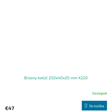
Brúsny kotúč 250x40x20 mm K220
Dostupné
Do košíka
€47