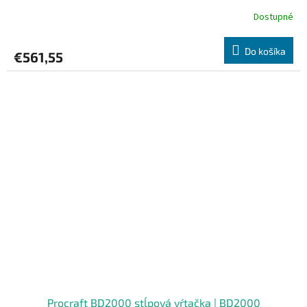
Dostupné
Do košíka
€561,55
Procraft BD2000 stĺpová vŕtačka | BD2000