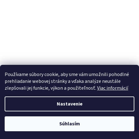
Používame súbory cookie, aby sme vám umožnili pohodlné
prehliadanie webovej stránky a vďaka analýze neustále
zlepšovali jej funkcie, výkon a použiteľnosť.
Viac informácií
Stĺpová vŕtačka GSB 20 LASER/500W
Nastavenie
Dostupné
Súhlasím
Do košíka
€314