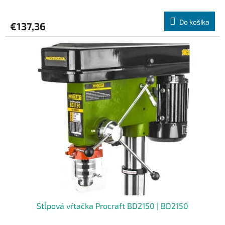
Do košíka
€137,36
Stĺpová vŕtačka Procraft BD2150 | BD2150