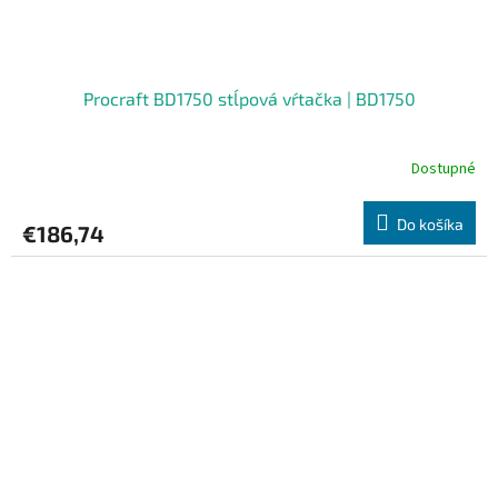
Procraft BD1750 stĺpová vŕtačka | BD1750
Dostupné
Do košíka
€186,74