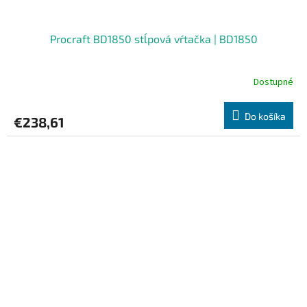
Procraft BD1850 stĺpová vŕtačka | BD1850
Dostupné
Do košíka
€238,61