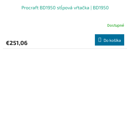
Procraft BD1950 stĺpová vŕtačka | BD1950
Dostupné
Do košíka
€251,06