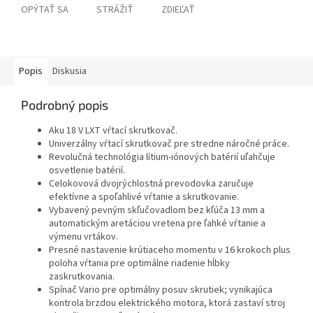
OPÝTAŤ SA
STRÁŽIŤ
ZDIEĽAŤ
Popis
Diskusia
Podrobný popis
Aku 18 V LXT vŕtací skrutkovač.
Univerzálny vŕtací skrutkovač pre stredne náročné práce.
Revolučná technológia lítium-iónových batérií uľahčuje
osvetlenie batérií.
Celokovová dvojrýchlostná prevodovka zaručuje
efektívne a spoľahlivé vŕtanie a skrutkovanie.
Vybavený pevným skľučovadlom bez kľúča 13 mm a
automatickým aretáciou vretena pre ľahké vŕtanie a
výmenu vrtákov.
Presné nastavenie krútiaceho momentu v 16 krokoch plus
poloha vŕtania pre optimálne riadenie hĺbky
zaskrutkovania.
Spínač Vario pre optimálny posuv skrutiek; vynikajúca
kontrola brzdou elektrického motora, ktorá zastaví stroj