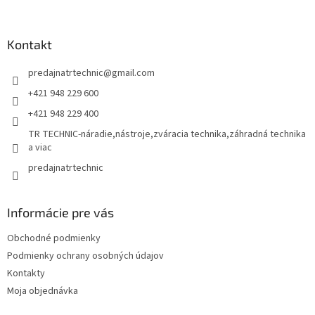
á
p
ä
Kontakt
t
predajnatrtechnic
@
gmail.com
i
e
+421 948 229 600
+421 948 229 400
TR TECHNIC-náradie,nástroje,zváracia technika,záhradná technika
a viac
predajnatrtechnic
Informácie pre vás
Obchodné podmienky
Podmienky ochrany osobných údajov
Kontakty
Moja objednávka