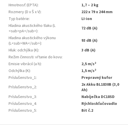
Hmotnosť (EPTA)
:
1,7 – 2 kg
Rozmery (D x Š x V)
:
222 x 79 x 244 mm
Typ batérie
:
LI-ion
Hladina akustického tlaku (L
72 dB (A)
<sub>pA</sub>)
:
Hladina akustického výkonu
93 dB (A)
(L<sub>WA</sub>)
:
Hluk: odchýlka (K)
:
3 dB (A)
Režim činnosti: vŕtanie do kovu
:
Emisie vibrácií (a h)
:
2,5 m/s²
Odchýlka (K)
:
1,5 m/s²
Príslušenstvo_1
:
Prepravný kufor
2x Akku BL1830B (3,0
Príslušenstvo_2
:
Ah)
Príslušenstvo_3
:
Nabíječka DC18SD
Príslušenstvo_4
:
Rýchloskľučovadlo
Príslušenstvo_5
:
Bit č.2
Z