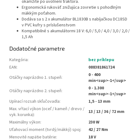
okamžite po uvoľnení traktora.
Ergonomická rukoväť znižujúca zovretie s pohodlným
mäkkým poťahom.
Dodáva sa s 2 x akumulátor BL1830B s nabíjačkou DC18SD
v PVC kufry s príslušenstvom
Kompatibilné s akumulátormi 18 V: 6,0 / 5,0 / 4,0 / 3,0 / 2,0 /
1,5 Ah
Dodatočné parametre
Kategória
:
bez príklepu
EAN
:
088381861724
0 - 400
Otáčky naprázdno 1. stupeň
:
min<sup>-1</sup>
0 - 1.300
Otáčky naprázdno 2. stupeň
:
min<sup>-1</sup>
Upínací rozsah skľučovadla
:
1,5 - 13 mm
Max. vŕtací výkon (oceľ / kameň / drevo /
13 / 13 / 36 / 72 mm
vyk. korunka)
:
Maximálny výkon
:
230 W
Uťahovací moment (tvrdý/mäkký) spoj
:
42 / 27 Nm
Menovité napätie batérie
:
18 V