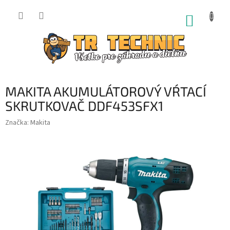
Prejsť
na
NÁKUP
obsah
KOŠÍK
MAKITA AKUMULÁTOROVÝ VŔTACÍ
SKRUTKOVAČ DDF453SFX1
Značka:
Makita