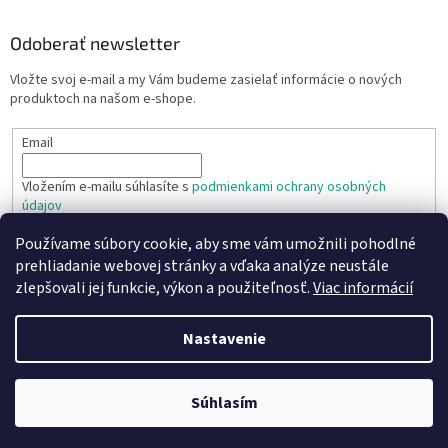
Odoberať newsletter
Vložte svoj e-mail a my Vám budeme zasielať informácie o nových
produktoch na našom e-shope.
Email
Vložením e-mailu súhlasíte s
podmienkami ochrany osobných
údajov
Používame súbory cookie, aby sme vám umožnili pohodlné
PRIHLÁSIŤ SA
prehliadanie webovej stránky a vďaka analýze neustále
zlepšovali jej funkcie, výkon a použiteľnosť.
Viac informácií
Nastavenie
Vytvoril Shoptet
Copyright 2026
TR TECHNIC s.r.o.
. Všetky práva vyhradené.
Súhlasím