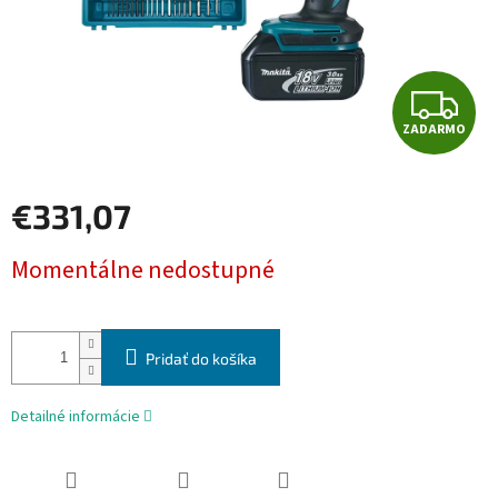
Z
ZADARMO
A
D
€331,07
A
Jednotková
Momentálne nedostupné
cena:
R
M
Pridať do košíka
O
Detailné informácie