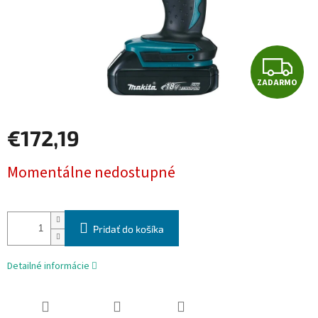
Z
ZADARMO
A
D
€172,19
A
Jednotková
Momentálne nedostupné
cena:
R
M
Pridať do košíka
O
Detailné informácie