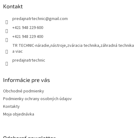
ä
Kontakt
t
predajnatrtechnic
@
gmail.com
i
e
+421 948 229 600
+421 948 229 400
TR TECHNIC-náradie,nástroje,zváracia technika,záhradná technika
a viac
predajnatrtechnic
Informácie pre vás
Obchodné podmienky
Podmienky ochrany osobných údajov
Kontakty
Moja objednávka