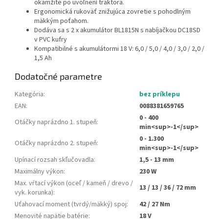
okamžite po uvoľnení traktora.
Ergonomická rukoväť znižujúca zovretie s pohodlným
mäkkým poťahom.
Dodáva sa s 2 x akumulátor BL1815N s nabíjačkou DC18SD
v PVC kufry
Kompatibilné s akumulátormi 18 V: 6,0 / 5,0 / 4,0 / 3,0 / 2,0 /
1,5 Ah
Dodatočné parametre
Kategória
:
bez príklepu
EAN
:
0088381659765
0 - 400
Otáčky naprázdno 1. stupeň
:
min<sup>-1</sup>
0 - 1.300
Otáčky naprázdno 2. stupeň
:
min<sup>-1</sup>
Upínací rozsah skľučovadla
:
1,5 - 13 mm
Maximálny výkon
:
230 W
Max. vŕtací výkon (oceľ / kameň / drevo /
13 / 13 / 36 / 72 mm
vyk. korunka)
:
Uťahovací moment (tvrdý/mäkký) spoj
:
42 / 27 Nm
Menovité napätie batérie
:
18 V