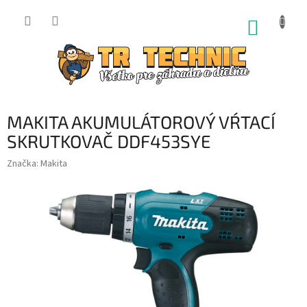
Prejsť
na
NÁKUP
obsah
KOŠÍK
MAKITA AKUMULÁTOROVÝ VŔTACÍ
SKRUTKOVAČ DDF453SYE
Značka:
Makita