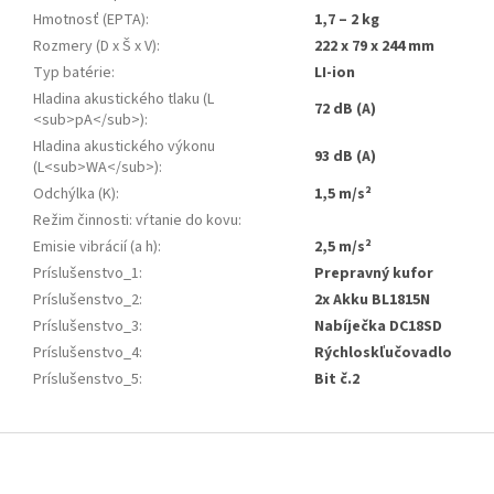
Hmotnosť (EPTA)
:
1,7 – 2 kg
Rozmery (D x Š x V)
:
222 x 79 x 244 mm
Typ batérie
:
LI-ion
Hladina akustického tlaku (L
72 dB (A)
<sub>pA</sub>)
:
Hladina akustického výkonu
93 dB (A)
(L<sub>WA</sub>)
:
Odchýlka (K)
:
1,5 m/s²
Režim činnosti: vŕtanie do kovu
:
Emisie vibrácií (a h)
:
2,5 m/s²
Príslušenstvo_1
:
Prepravný kufor
Príslušenstvo_2
:
2x Akku BL1815N
Príslušenstvo_3
:
Nabíječka DC18SD
Príslušenstvo_4
:
Rýchloskľučovadlo
Príslušenstvo_5
:
Bit č.2
Z
á
p