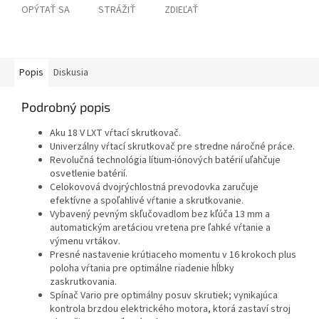
OPÝTAŤ SA
STRÁŽIŤ
ZDIEĽAŤ
Popis
Diskusia
Podrobný popis
Aku 18 V LXT vŕtací skrutkovač.
Univerzálny vŕtací skrutkovač pre stredne náročné práce.
Revolučná technológia lítium-iónových batérií uľahčuje
osvetlenie batérií.
Celokovová dvojrýchlostná prevodovka zaručuje
efektívne a spoľahlivé vŕtanie a skrutkovanie.
Vybavený pevným skľučovadlom bez kľúča 13 mm a
automatickým aretáciou vretena pre ľahké vŕtanie a
výmenu vrtákov.
Presné nastavenie krútiaceho momentu v 16 krokoch plus
poloha vŕtania pre optimálne riadenie hĺbky
zaskrutkovania.
Spínač Vario pre optimálny posuv skrutiek; vynikajúca
kontrola brzdou elektrického motora, ktorá zastaví stroj