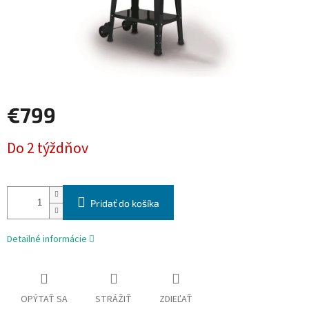
€799
Jednotková
Do 2 týždňov
cena:
Pridať do košíka
Detailné informácie
OPÝTAŤ SA
STRÁŽIŤ
ZDIEĽAŤ