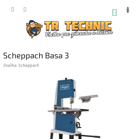
Prejsť
na
NÁKUP
obsah
KOŠÍK
Scheppach Basa 3
Značka:
Scheppach