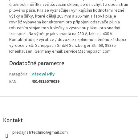
čitelnosti měřítka zvětšovacím sklem, se dá uchytit z obou stran
pilového pásu. Pila se vyznačuje i vynikajícími hodnotami řezné
výšky a šířky, které dělají 205 mm a 306 mm. Pásová pila je
rovněž vybavena konektorem pro připojení odsavače pilin a
robustním stojanem s kolečky a výsuvnou pákou pro snadný
transport. Na výběr je jak varianta na 230 V, tak i na 400 V.
Kontaktní údaje výrobce / dovozce / zplnomocněného zástupce
výrobce v EU: Scheppach GmbH Günzburger Str. 69, 89335
Ichenhausen, Germany email: service@scheppach.com
Dodatočné parametre
Kategória
:
Pásové Píly
EAN
:
4014915079019
Z
á
p
ä
Kontakt
t
predajnatrtechnic
@
gmail.com
i