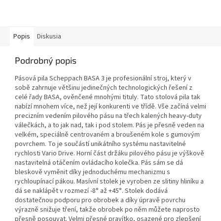
Popis
Diskusia
Podrobný popis
Pásová pila Scheppach BASA 3 je profesionální stroj, který v
sobě zahrnuje většinu jedinečných technologických řešení z
celé řady BASA, ověnčené mnohými tituly. Tato stolová pila tak
nabízí mnohem více, než její konkurenti ve třídě. Vše začíná velmi
precizním vedením pilového pásu na třech kalených heavy-duty
válečkách, a to jak nad, tak i pod stolem. Pás je přesně veden na
velkém, speciálně centrovaném a broušeném kole s gumovým
povrchem. To je součástí unikátního systému nastavitelné
rychlosti Vario Drive. Horní část držáku pilového pásu je výškově
nastavitelná otáčením ovládacího kolečka. Pás sám se dá
bleskově vyměnit díky jednoduchému mechanizmu s
rychloupínací pákou. Masívní stolek je vyroben ze slitiny hliníku a
dá se naklápět v rozmezí -8° až +45°. Stolek dodává
dostatečnou podporu pro obrobek a díky úpravě povrchu
výrazně snižuje tření, takže obrobek po něm můžete naprosto
přesně posouvat. Velmi přesné pravítko, osazené pro zlepšení