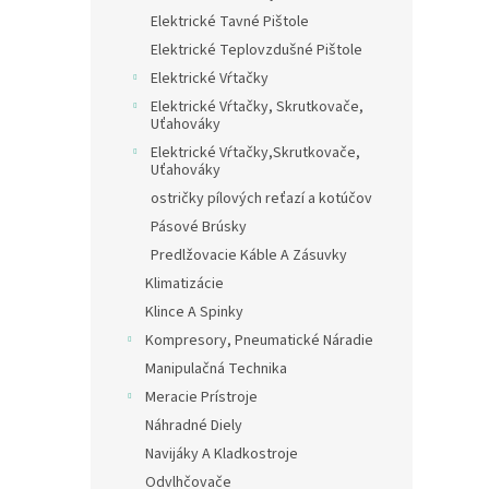
Elektrické Tavné Pištole
Elektrické Teplovzdušné Pištole
Elektrické Vŕtačky
Elektrické Vŕtačky, Skrutkovače,
Uťahováky
Elektrické Vŕtačky,Skrutkovače,
Uťahováky
ostričky pílových reťazí a kotúčov
Pásové Brúsky
Predlžovacie Káble A Zásuvky
Klimatizácie
Klince A Spinky
Kompresory, Pneumatické Náradie
Manipulačná Technika
Meracie Prístroje
Náhradné Diely
Navijáky A Kladkostroje
Odvlhčovače