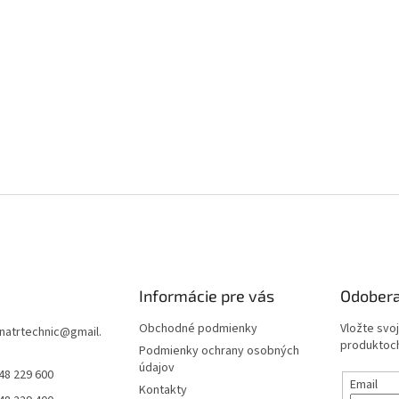
Informácie pre vás
Odobera
Obchodné podmienky
Vložte svo
natrtechnic
@
gmail.
produktoch
Podmienky ochrany osobných
údajov
48 229 600
Email
Kontakty