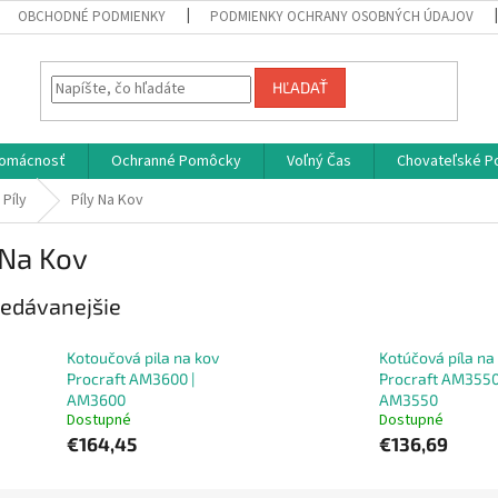
OBCHODNÉ PODMIENKY
PODMIENKY OCHRANY OSOBNÝCH ÚDAJOV
HĽADAŤ
omácnosť
Ochranné Pomôcky
Voľný Čas
Chovateľské P
 Píly
Píly Na Kov
 Na Kov
edávanejšie
Kotoučová pila na kov
Kotúčová píla na
Procraft AM3600 |
Procraft AM3550
AM3600
AM3550
Dostupné
Dostupné
€164,45
€136,69