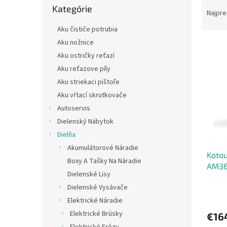
R
Kategórie
kategórie
a
Najpre
d
Aku čističe potrubia
e
Aku nožnice
V
n
ý
Aku ostričky reťazí
i
p
e
Aku reťazove píly
i
p
Aku striekaci pištoľe
s
r
Aku vŕtací skrutkovače
p
o
Autoservis
r
d
Dielenský Nábytok
o
u
d
k
Dielňa
u
t
Akumulátorové Náradie
Kotou
k
o
Boxy A Tašky Na Náradie
AM36
t
v
Dielenské Lisy
o
Dielenské Vysávače
v
Elektrické Náradie
Elektrické Brúsky
€16
Elektrické Frézy