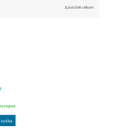
2
položiek celkom
t
Dostupné
 košíka