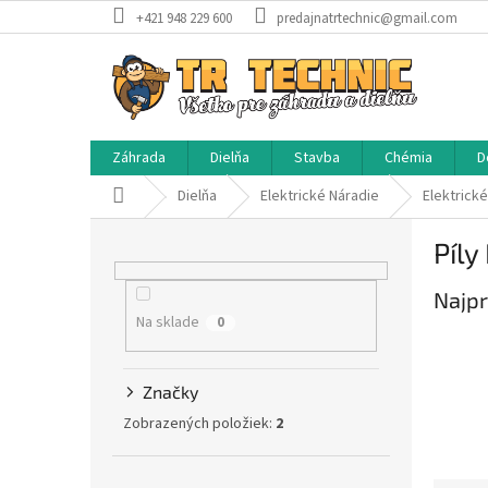
Prejsť
+421 948 229 600
predajnatrtechnic@gmail.com
na
obsah
Záhrada
Dielňa
Stavba
Chémia
D
Domov
Dielňa
Elektrické Náradie
Elektrické
B
Píly
o
č
Najpr
n
Na sklade
ý
0
p
a
Značky
n
e
Zobrazených položiek:
2
l
Preskočiť