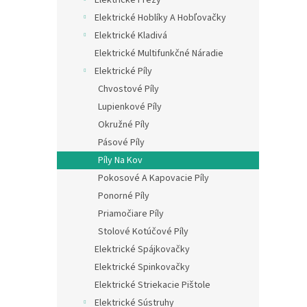
Elektrické Hoblíky A Hobľovačky
Elektrické Kladivá
Elektrické Multifunkčné Náradie
Elektrické Píly
Chvostové Píly
Lupienkové Píly
Okružné Píly
Pásové Píly
Píly Na Kov
Pokosové A Kapovacie Píly
Ponorné Píly
Priamočiare Píly
Stolové Kotúčové Píly
Elektrické Spájkovačky
Elektrické Spinkovačky
Elektrické Striekacie Pištole
Elektrické Sústruhy