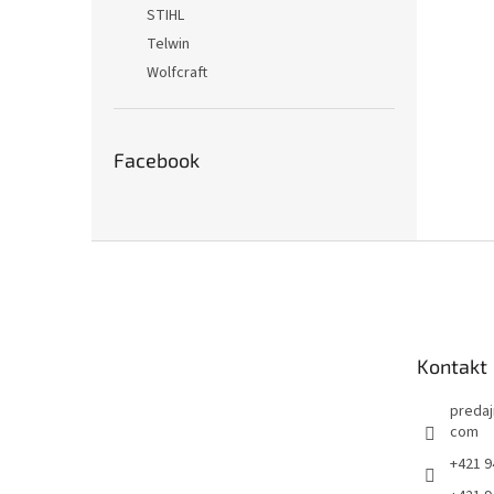
STIHL
Telwin
Wolfcraft
Facebook
Z
á
p
ä
t
Kontakt
i
e
predaj
com
+421 9