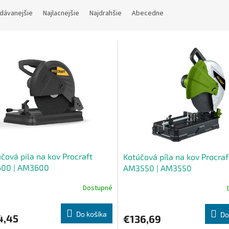
dávanejšie
Najlacnejšie
Najdrahšie
Abecedne
čová pila na kov Procraft
Kotúčová píla na kov Procraf
00 | AM3600
AM3550 | AM3550
Dostupné
Do košíka
Do
4,45
€136,69