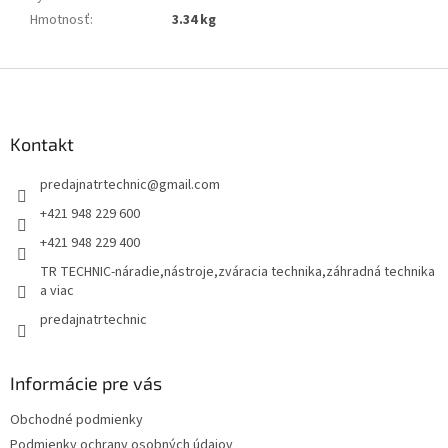
Hmotnosť
:
3.34 kg
Z
á
p
ä
Kontakt
t
predajnatrtechnic
@
gmail.com
i
e
+421 948 229 600
+421 948 229 400
TR TECHNIC-náradie,nástroje,zváracia technika,záhradná technika
a viac
predajnatrtechnic
Informácie pre vás
Obchodné podmienky
Podmienky ochrany osobných údajov