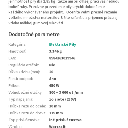
je hmotnosť píly iba 2,85 kg, takže ani pri dlhšej práci vás nebudú
bolieť ruky. Precízne prevedenie píly urýchli dokončenie
každého vykonávaného projektu. Oceníte veľmi presné rezanie
veľkého množstva materiálov. Užite si ľahšiu a príjemnú prácu aj
vďaka mäkkej gumovej rukoväti.
Dodatočné parametre
Kategória
:
Elektrické Píly
Hmotnosť
:
3.34 kg
EAN
:
8584163019946
Regulácia otáčok
:
Nie
Dĺžka zdvihu (mm)
:
20
Elektroodpad
:
áno
Príkon
:
650 W
Voľnobežné otáčky
:
800 – 3 000 ot./min
Typ napájania
:
zo siete (230V)
Hrúbka rezu do ocele
:
10 mm
Hrúbka rezu do dreva
:
115 mm
Typ príslušenstva
:
iné príslušenstvo
Výrobca
:
Worcraft