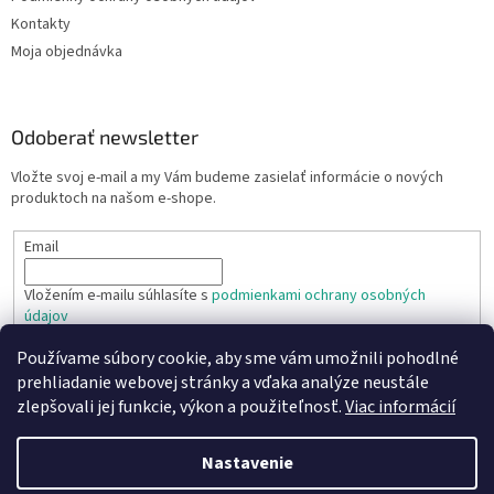
Kontakty
Moja objednávka
Odoberať newsletter
Vložte svoj e-mail a my Vám budeme zasielať informácie o nových
produktoch na našom e-shope.
Email
Vložením e-mailu súhlasíte s
podmienkami ochrany osobných
údajov
Používame súbory cookie, aby sme vám umožnili pohodlné
PRIHLÁSIŤ SA
prehliadanie webovej stránky a vďaka analýze neustále
zlepšovali jej funkcie, výkon a použiteľnosť.
Viac informácií
Nastavenie
Vytvoril Shoptet