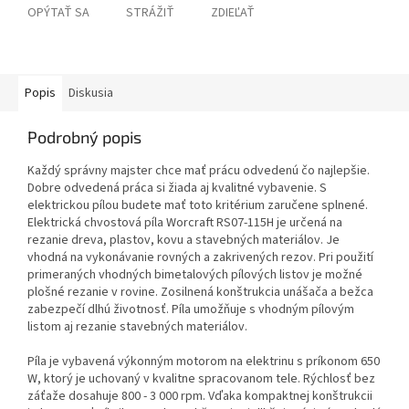
OPÝTAŤ SA
STRÁŽIŤ
ZDIEĽAŤ
Popis
Diskusia
Podrobný popis
Každý správny majster chce mať prácu odvedenú čo najlepšie.
Dobre odvedená práca si žiada aj kvalitné vybavenie. S
elektrickou pílou budete mať toto kritérium zaručene splnené.
Elektrická chvostová píla Worcraft RS07-115H je určená na
rezanie dreva, plastov, kovu a stavebných materiálov. Je
vhodná na vykonávanie rovných a zakrivených rezov. Pri použití
primeraných vhodných bimetalových pílových listov je možné
plošné rezanie v rovine. Zosilnená konštrukcia unášača a bežca
zabezpečí dlhú životnosť. Píla umožňuje s vhodným pílovým
listom aj rezanie stavebných materiálov.
Píla je vybavená výkonným motorom na elektrinu s príkonom 650
W, ktorý je uchovaný v kvalitne spracovanom tele. Rýchlosť bez
záťaže dosahuje 800 - 3 000 rpm. Vďaka kompaktnej konštrukcii