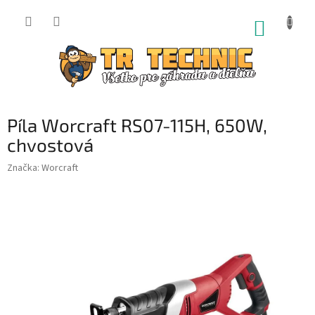
Prejsť
na
NÁKUP
obsah
KOŠÍK
Píla Worcraft RS07-115H, 650W,
chvostová
Značka:
Worcraft