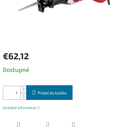
€62,12
Jednotková
Dostupné
cena:
Pridať do košíka
Detailné informácie