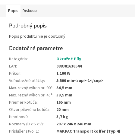
Popis
Diskusia
Podrobný popis
Popis produktu nie je dostupný
Dodatočné parametre
Kategória
:
Okružné Píly
EAN
:
088381636544
Príkon
:
1.100 W
Voľnobežné otáčky
:
5.500 min<sup>-1</sup>
Max. rezný výkon pri 90°
:
54,5 mm
Max. rezný výkon pri 45°
:
39,5 mm
Priemer kotúča
:
165 mm
Otvor pílového kotúča
:
20 mm
Hmotnosť
:
3,7 kg
Rozmery (D x Š x V)
:
297 x 246 x 246 mm
Príslušenstvo_1
:
MAKPAC Transportkoffer (Typ 4)