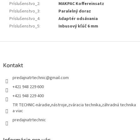
Príslušenstvo_2
:
MAKPAC Koffereinsatz
Príslušenstvo_3
:
Paralelný doraz
Príslušenstvo_4
:
Adaptér odsávania
Príslušenstvo_5
:
Inbusový kľúč 6 mm
Z
á
p
ä
Kontakt
t
predajnatrtechnic
@
gmail.com
i
e
+421 948 229 600
+421 948 229 400
TR TECHNIC-náradie,nástroje,zváracia technika,záhradná technika
a viac
predajnatrtechnic
Informácie pre vás