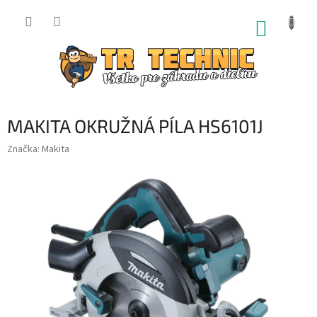
Prejsť
na
NÁKUP
obsah
KOŠÍK
MAKITA OKRUŽNÁ PÍLA HS6101J
Značka:
Makita