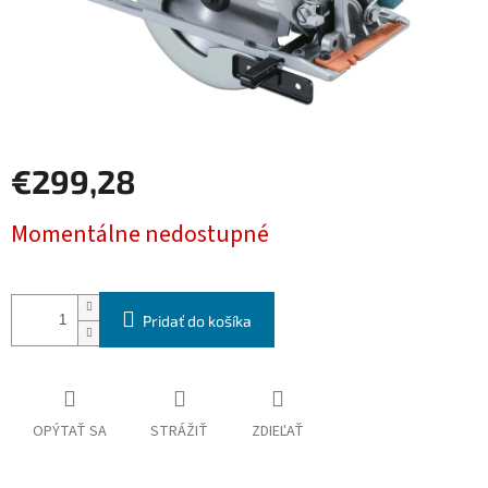
€299,28
Jednotková
Momentálne nedostupné
cena:
Pridať do košíka
OPÝTAŤ SA
STRÁŽIŤ
ZDIEĽAŤ