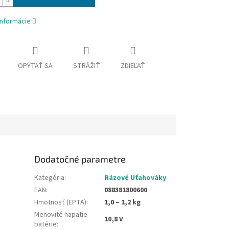
informácie
OPÝTAŤ SA
STRÁŽIŤ
ZDIEĽAŤ
Dodatočné parametre
Kategória
:
Rázové Uťahováky
EAN
:
088381800600
Hmotnosť (EPTA)
:
1,0 – 1,2 kg
Menovité napätie
10,8 V
batérie
: