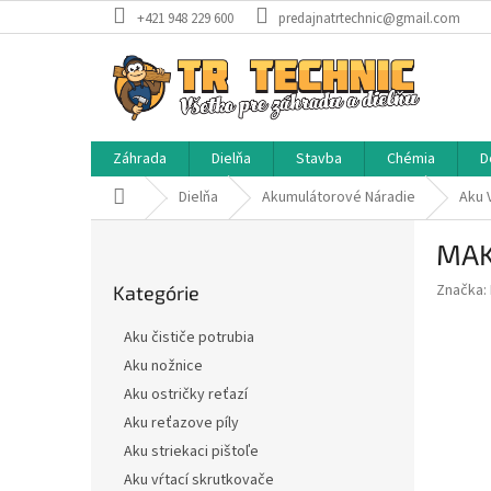
Prejsť
+421 948 229 600
predajnatrtechnic@gmail.com
na
obsah
Záhrada
Dielňa
Stavba
Chémia
D
Domov
Dielňa
Akumulátorové Náradie
Aku 
B
MAK
o
Preskočiť
č
Značka:
Kategórie
kategórie
n
ý
Aku čističe potrubia
p
Aku nožnice
a
Aku ostričky reťazí
n
e
Aku reťazove píly
l
Aku striekaci pištoľe
Aku vŕtací skrutkovače