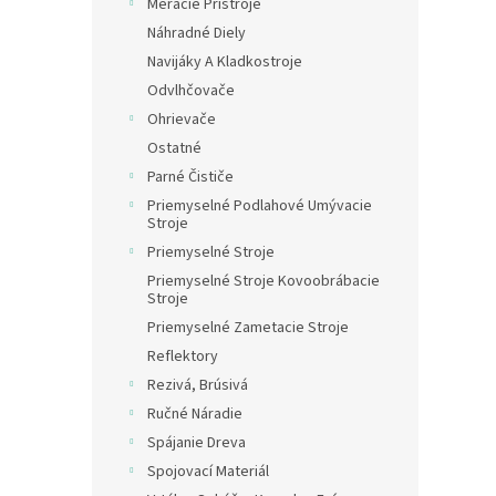
Meracie Prístroje
Náhradné Diely
Navijáky A Kladkostroje
Odvlhčovače
Ohrievače
Ostatné
Parné Čističe
Priemyselné Podlahové Umývacie
Stroje
Priemyselné Stroje
Priemyselné Stroje Kovoobrábacie
Stroje
Priemyselné Zametacie Stroje
Reflektory
Rezivá, Brúsivá
Ručné Náradie
Spájanie Dreva
Spojovací Materiál