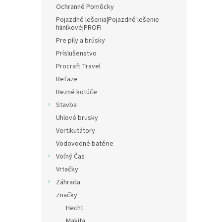
Ochranné Pomôcky
Pojazdné lešenia|Pojazdné lešenie
hliníkové|PROFI
Pre píly a brúsky
Príslušenstvo
Procraft Travel
Reťaze
Rezné kotúče
Stavba
Uhlové brusky
Vertikutátory
Vodovodné batérie
Voľný Čas
Vrtačky
Záhrada
Značky
Hecht
Makita