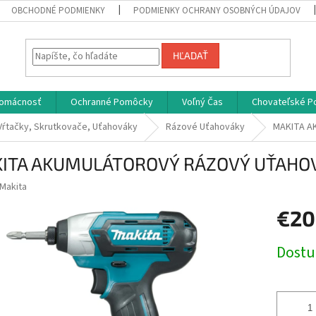
OBCHODNÉ PODMIENKY
PODMIENKY OCHRANY OSOBNÝCH ÚDAJOV
HĽADAŤ
omácnosť
Ochranné Pomôcky
Voľný Čas
Chovateľské P
Vŕtačky, Skrutkovače, Uťahováky
Rázové Uťahováky
MAKITA A
ITA AKUMULÁTOROVÝ RÁZOVÝ UŤAHOV
Makita
€20
Jednotk
Dost
cena: