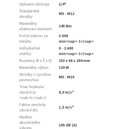
Upínanie nástroja
:
1/4"
Štandardné
M5 - M12
skrutky
:
Maximálny
145 Nm
uťahovací moment
:
Počet úderov za
3.500
minútu
:
min<sup>-1</sup>
Voľnobežné
0 - 2.600
otáčky
:
min<sup>-1</sup>
Rozmery (D x Š x V)
:
153 x 66 x 204 mm
Maximálny výkon
:
120 W
Skrutky s vysokou
M5 - M10
pevnosťou
:
Triax. hodnota
vibrácií (a
8,0 m/s²
<sub>h</sub>)
:
Faktor neistoty
1,5 m/s²
vibrácií (K)
:
Hladina
akustického
105 dB (A)
výkonu