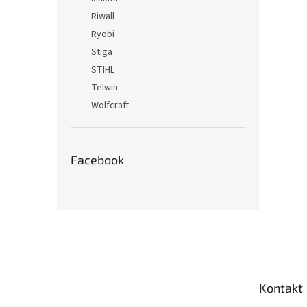
Riwall
Ryobi
Stiga
STIHL
Telwin
Wolfcraft
Facebook
Z
á
p
ä
t
Kontakt
i