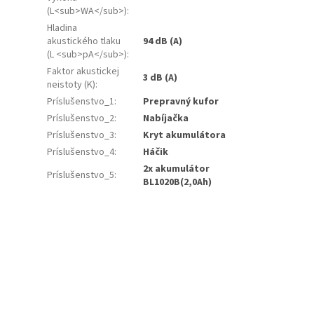
(L<sub>WA</sub>)
:
Hladina
akustického tlaku
94 dB (A)
(L <sub>pA</sub>)
:
Faktor akustickej
3 dB (A)
neistoty (K)
:
Príslušenstvo_1
:
Prepravný kufor
Príslušenstvo_2
:
Nabíjačka
Príslušenstvo_3
:
Kryt akumulátora
Príslušenstvo_4
:
Háčik
2x akumulátor
Príslušenstvo_5
:
BL1020B(2,0Ah)