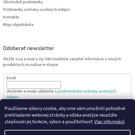
Obchodné podmienky
Podmienky ochrany osobných údajov
Kontakty
Moja objednávka
Odoberať newsletter
Vložte svoj e-mail a my Vám budeme zasielať informácie o nových
produktoch na našom e-shope.
Email
Vložením e-mailu súhlasíte s
podmienkami ochrany osobných
údajov
Používame súbory cookie, aby sme vám umožnili pohodlné
PRIHLÁSIŤ SA
prehliadanie webovej stránky a vďaka analýze neustále
zlepšovali jej funkcie, výkon a použiteľnosť.
Viac informácií