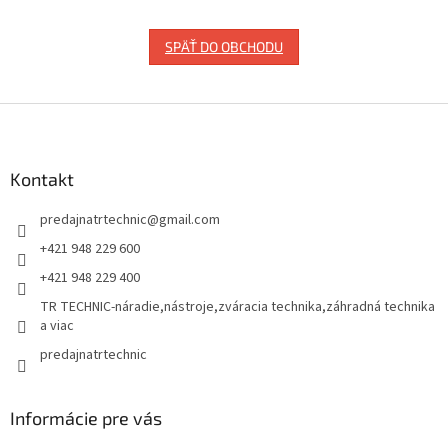
SPÄŤ DO OBCHODU
Z
á
p
ä
Kontakt
t
predajnatrtechnic
@
gmail.com
i
e
+421 948 229 600
+421 948 229 400
TR TECHNIC-náradie,nástroje,zváracia technika,záhradná technika
a viac
predajnatrtechnic
Informácie pre vás