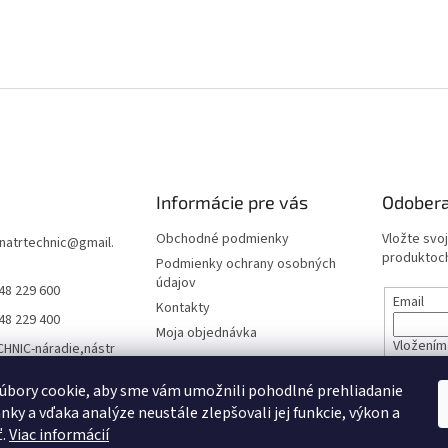
Informácie pre vás
Odobera
Obchodné podmienky
Vložte svo
natrtechnic
@
gmail.
produktoch
Podmienky ochrany osobných
údajov
48 229 600
Email
Kontakty
48 229 400
Moja objednávka
Vložením 
HNIC-náradie,nástr
údajov
áracia technika,záh
technika a viac
úbory cookie, aby sme vám umožnili pohodlné prehliadanie
nky a vďaka analýze neustále zlepšovali jej funkcie, výkon a
PRIHL
natrtechnic
ť.
Viac informácií