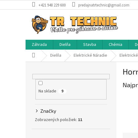
Prejsť
+421 948 229 600
predajnatrtechnic@gmail.com
na
obsah
Záhrada
Dielňa
Stavba
Chémia
D
Domov
Dielňa
Elektrické Náradie
Elektrick
B
Hor
o
č
Najpr
n
Na sklade
ý
9
p
a
Značky
n
e
Zobrazených položiek:
11
l
R
Preskočiť