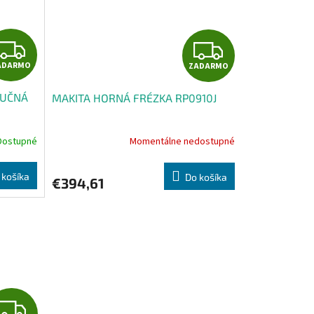
Z
Z
ADARMO
ZADARMO
A
A
RUČNÁ
MAKITA HORNÁ FRÉZKA RP0910J
D
D
A
A
Dostupné
Momentálne nedostupné
R
R
 košíka
Do košíka
€394,61
M
M
O
O
Z