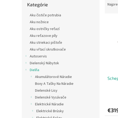
a
Kategórie
kategórie
Najpre
d
e
Aku čističe potrubia
V
n
Aku nožnice
ý
i
Aku ostričky reťazí
p
e
Aku reťazove píly
i
p
Aku striekaci pištoľe
s
r
Aku vŕtací skrutkovače
p
o
r
d
Autoservis
o
u
Dielenský Nábytok
d
k
Dielňa
u
t
Akumulátorové Náradie
Sche
k
o
Boxy A Tašky Na Náradie
t
v
o
Dielenské Lisy
v
Dielenské Vysávače
Elektrické Náradie
€31
Elektrické Brúsky
Elektrické Frézy