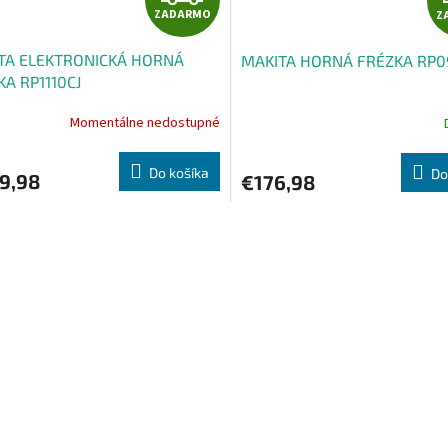
ZADARMO
Z
A
TA ELEKTRONICKÁ HORNÁ
MAKITA HORNÁ FRÉZKA RP0
D
KA RP1110CJ
A
Momentálne nedostupné
R
Do košíka
Do
9,98
€176,98
M
O
O
v
l
á
d
a
c
i
e
p
r
v