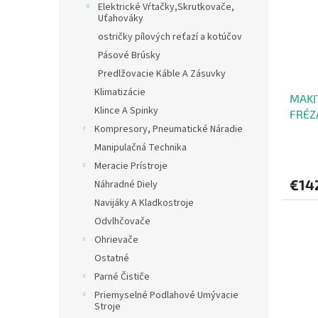
Elektrické Vŕtačky,Skrutkovače,
Uťahováky
ostričky pílových reťazí a kotúčov
Pásové Brúsky
Predlžovacie Káble A Zásuvky
Klimatizácie
MAKI
Klince A Spinky
FRÉZ
Kompresory, Pneumatické Náradie
Manipulačná Technika
Meracie Prístroje
€14
Náhradné Diely
Navijáky A Kladkostroje
Odvlhčovače
Ohrievače
Ostatné
Parné Čističe
Priemyselné Podlahové Umývacie
Stroje