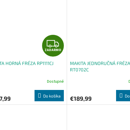
Z
ZADARMO
A
TA HORNÁ FRÉZA RP1111CJ
MAKITA JEDNORUČNÁ FRÉZ
D
RT0702C
A
Dostupné
R
Do košíka
Do
7,99
€189,99
M
O