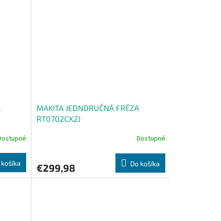
O
A
MAKITA JEDNORUČNÁ FRÉZA
RT0702CX2J
Dostupné
Dostupné
 košíka
Do košíka
€299,98