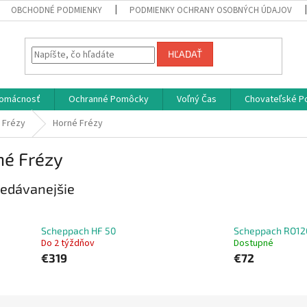
OBCHODNÉ PODMIENKY
PODMIENKY OCHRANY OSOBNÝCH ÚDAJOV
HĽADAŤ
omácnosť
Ochranné Pomôcky
Voľný Čas
Chovateľské P
é Frézy
Horné Frézy
né Frézy
edávanejšie
Scheppach HF 50
Scheppach RO12
Do 2 týždňov
Dostupné
€319
€72