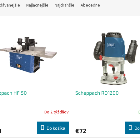
dávanejšie
Najlacnejšie
Najdrahšie
Abecedne
ppach HF 50
Scheppach RO1200
Do 2 týždňov
Do košíka
Do
9
€72