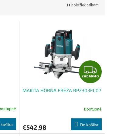
11
položiek celkom
Z
ZADARMO
A
MAKITA HORNÁ FRÉZA RP2303FC07
D
A
Dostupné
Dostupné
R
 košíka
Do košíka
€542,98
M