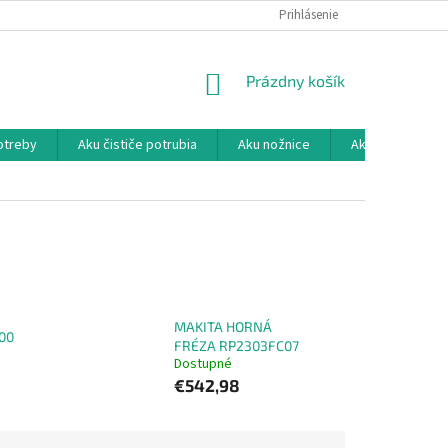
KONTAKTY
MOJA OBJEDNÁVKA
Prihlásenie
NÁKUPNÝ
Prázdny košík
KOŠÍK
otreby
Aku čističe potrubia
Aku nožnice
Aku ostričky reť
MAKITA HORNÁ
00
FRÉZA RP2303FC07
Dostupné
€542,98