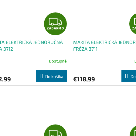
Z
ZADARMO
Z
A
TA ELEKTRICKÁ JEDNORUČNÁ
MAKITA ELEKTRICKÁ JEDNO
D
A 3712
FRÉZA 3711
A
Dostupné
R
Do košíka
Do
2,99
€118,99
M
O
Z