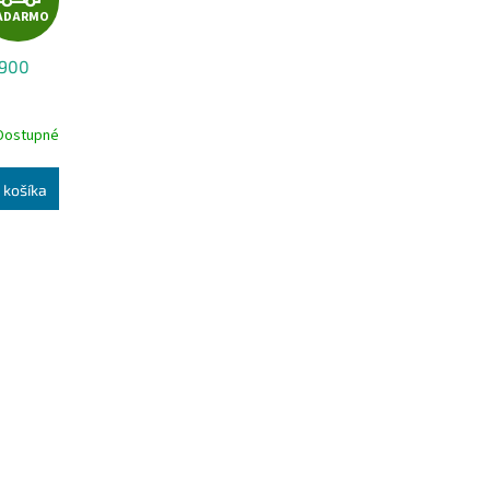
ADARMO
A
900
D
A
Dostupné
R
 košíka
M
O