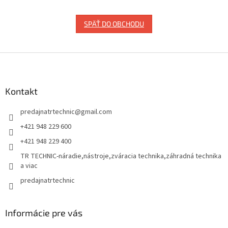
SPÄŤ DO OBCHODU
Z
á
p
ä
Kontakt
t
predajnatrtechnic
@
gmail.com
i
e
+421 948 229 600
+421 948 229 400
TR TECHNIC-náradie,nástroje,zváracia technika,záhradná technika
a viac
predajnatrtechnic
Informácie pre vás