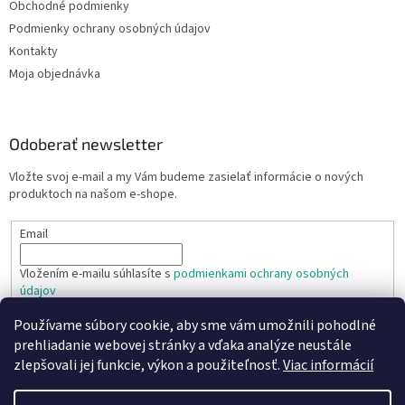
Obchodné podmienky
Podmienky ochrany osobných údajov
Kontakty
Moja objednávka
Odoberať newsletter
Vložte svoj e-mail a my Vám budeme zasielať informácie o nových
produktoch na našom e-shope.
Email
Vložením e-mailu súhlasíte s
podmienkami ochrany osobných
údajov
Používame súbory cookie, aby sme vám umožnili pohodlné
PRIHLÁSIŤ SA
prehliadanie webovej stránky a vďaka analýze neustále
zlepšovali jej funkcie, výkon a použiteľnosť.
Viac informácií