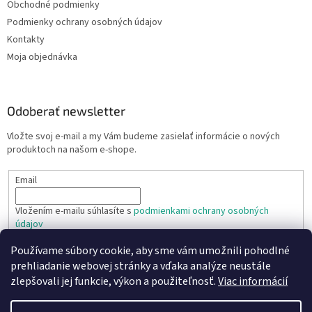
Obchodné podmienky
Podmienky ochrany osobných údajov
Kontakty
Moja objednávka
Odoberať newsletter
Vložte svoj e-mail a my Vám budeme zasielať informácie o nových
produktoch na našom e-shope.
Email
Vložením e-mailu súhlasíte s
podmienkami ochrany osobných
údajov
Používame súbory cookie, aby sme vám umožnili pohodlné
PRIHLÁSIŤ SA
prehliadanie webovej stránky a vďaka analýze neustále
zlepšovali jej funkcie, výkon a použiteľnosť.
Viac informácií