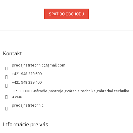
SPÄŤ DO OBCHODU
Z
á
p
ä
Kontakt
t
predajnatrtechnic
@
gmail.com
i
e
+421 948 229 600
+421 948 229 400
TR TECHNIC-náradie,nástroje,zváracia technika,záhradná technika
a viac
predajnatrtechnic
Informácie pre vás