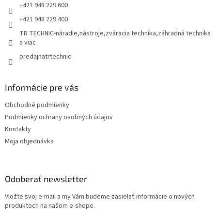
p
e
+421 948 229 600
r
+421 948 229 400
v
k
TR TECHNIC-náradie,nástroje,zváracia technika,záhradná technika
y
a viac
v
predajnatrtechnic
ý
p
i
s
Informácie pre vás
u
Obchodné podmienky
Podmienky ochrany osobných údajov
Kontakty
Moja objednávka
Odoberať newsletter
Vložte svoj e-mail a my Vám budeme zasielať informácie o nových
produktoch na našom e-shope.