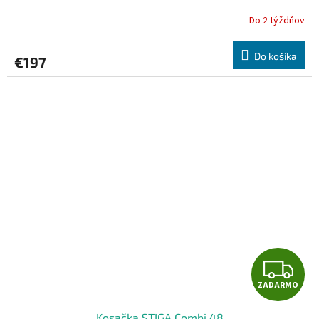
Do 2 týždňov
Do košíka
€197
Z
ZADARMO
A
Kosačka STIGA Combi 48