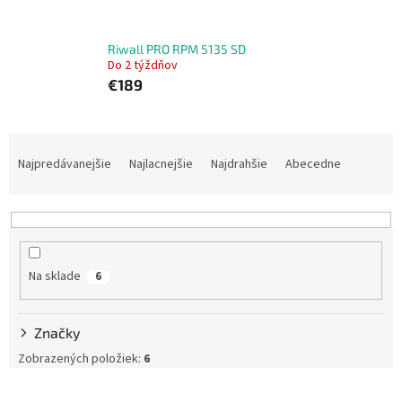
Riwall PRO RPM 5135 SD
Do 2 týždňov
€189
R
a
Najpredávanejšie
Najlacnejšie
Najdrahšie
Abecedne
d
e
n
i
e
Na sklade
6
p
r
o
Značky
d
u
Zobrazených položiek:
6
k
V
t