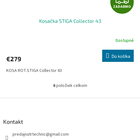
ZADARMO
A
Kosačka STIGA Collector 43
D
A
Dostupné
R
Do košíka
€279
M
KOSA ROT.STIGA Collector 43
O
6
položiek celkom
O
v
l
Z
á
á
d
p
a
ä
Kontakt
c
t
i
predajnatrtechnic
@
gmail.com
i
e