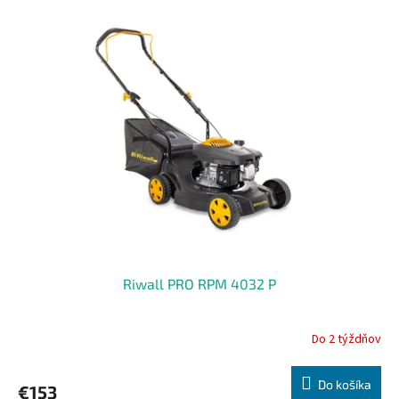
ý
o
p
v
i
s
p
r
o
d
u
k
t
o
v
Riwall PRO RPM 4032 P
Do 2 týždňov
Do košíka
€153