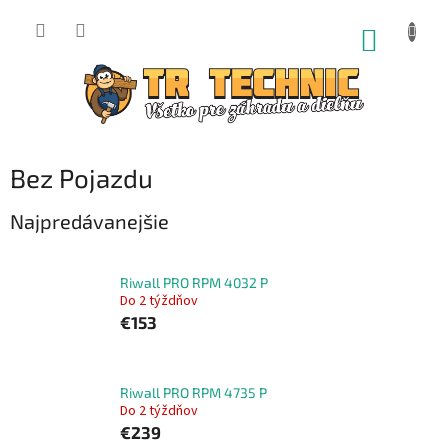
Prejsť
na
NÁKUP
obsah
KOŠÍK
Bez Pojazdu
Najpredávanejšie
Riwall PRO RPM 4032 P
Do 2 týždňov
€153
Riwall PRO RPM 4735 P
Do 2 týždňov
€239