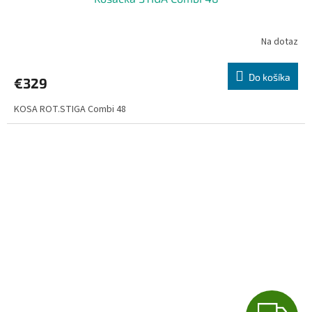
D
A
Na dotaz
R
Do košíka
€329
M
KOSA ROT.STIGA Combi 48
O
Z