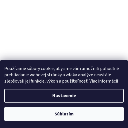
Malotraktor VARI Kohler Command PRO CV224
Používame súbory cookie, aby sme vám umožnili pohodlné
prehliadanie webovej stránky a vďaka analýze neustále
zlepšovali jej funkcie, výkon a použiteľnosť.
Viac informácií
Na dotaz
Nastavenie
Do košíka
€3 029
MTVO VARI KOHLER COMMAND PRO CV224
Súhlasím