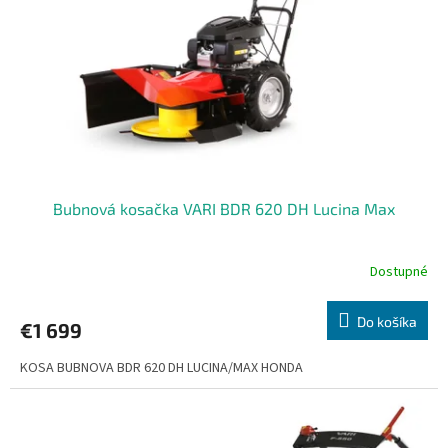
r
d
o
u
d
k
u
t
k
o
t
v
o
v
Bubnová kosačka VARI BDR 620 DH Lucina Max
Dostupné
Do košíka
€1 699
KOSA BUBNOVA BDR 620 DH LUCINA/MAX HONDA