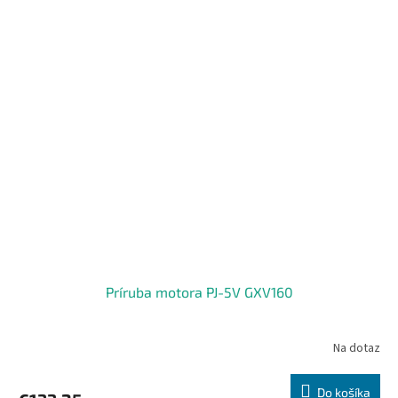
Príruba motora PJ-5V GXV160
Na dotaz
Do košíka