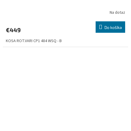
Na dotaz
Do košíka
€449
KOSA ROT.VARI CP1 484 WSQ - B