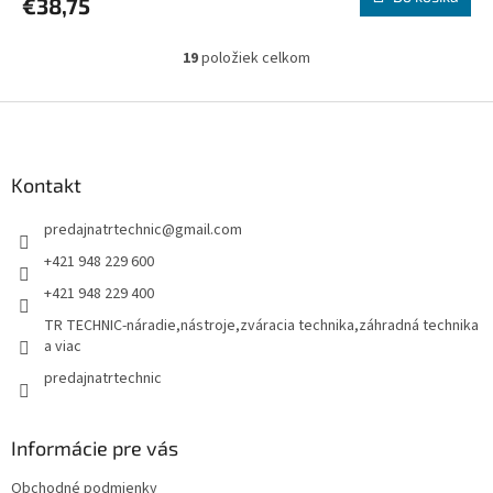
€38,75
19
položiek celkom
O
v
l
Z
á
á
d
p
a
ä
Kontakt
c
t
i
predajnatrtechnic
@
gmail.com
i
e
p
e
+421 948 229 600
r
+421 948 229 400
v
k
TR TECHNIC-náradie,nástroje,zváracia technika,záhradná technika
y
a viac
v
predajnatrtechnic
ý
p
i
s
Informácie pre vás
u
Obchodné podmienky