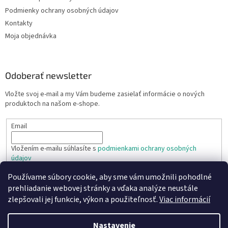
Podmienky ochrany osobných údajov
Kontakty
Moja objednávka
Odoberať newsletter
Vložte svoj e-mail a my Vám budeme zasielať informácie o nových
produktoch na našom e-shope.
Email
Vložením e-mailu súhlasíte s
podmienkami ochrany osobných
údajov
Používame súbory cookie, aby sme vám umožnili pohodlné
PRIHLÁSIŤ SA
prehliadanie webovej stránky a vďaka analýze neustále
zlepšovali jej funkcie, výkon a použiteľnosť.
Viac informácií
Nastavenie
Vytvoril Shoptet