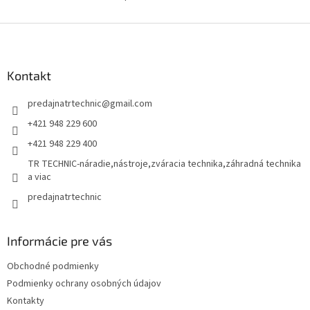
O
v
l
Z
á
á
d
p
a
ä
Kontakt
c
t
i
predajnatrtechnic
@
gmail.com
i
e
p
e
+421 948 229 600
r
+421 948 229 400
v
k
TR TECHNIC-náradie,nástroje,zváracia technika,záhradná technika
y
a viac
v
predajnatrtechnic
ý
p
i
s
Informácie pre vás
u
Obchodné podmienky
Podmienky ochrany osobných údajov
Kontakty