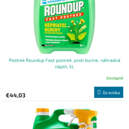
r
d
o
u
d
k
u
t
k
o
t
v
o
v
Postrek Roundup Fast postrek, proti burine, náhradná
náplň, 5L
Dostupné
Do košíka
€44,03