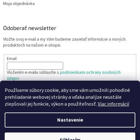
Moja objednávka
Odoberať newsletter
Vložte svoj e-mail a my Vám budeme zasielať informácie o nových
produktoch na našom e-shope.
Email
Vložením e-mailu súhlasíte s
podmienkami ochrany osobných
údajov
Používame súbory cookie, aby sme vám umožnili pohodlné
PRIHLÁSIŤ SA
prehliadanie webovej stránky a vďaka analýze neustále
zlepšovali jej funkcie, výkon a použiteľnosť.
Viac informácií
Nastavenie
Vytvoril Shoptet
Copyright 2026
TR TECHNIC s.r.o.
. Všetky práva vyhradené.