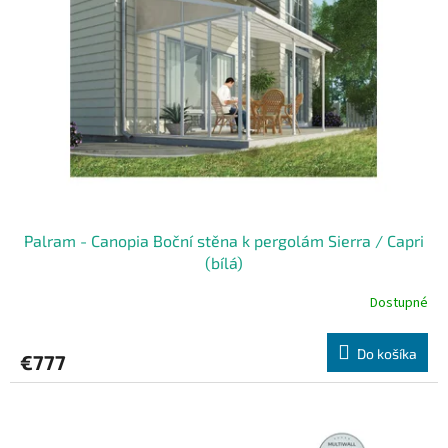
Palram - Canopia Boční stěna k pergolám Sierra / Capri
(bílá)
Dostupné
Do košíka
€777