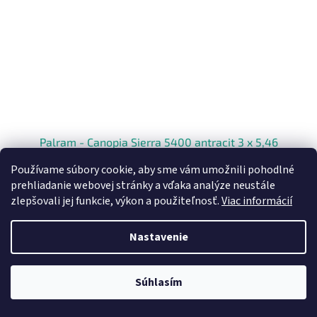
Palram - Canopia Sierra 5400 antracit 3 x 5,46
Používame súbory cookie, aby sme vám umožnili pohodlné
prehliadanie webovej stránky a vďaka analýze neustále
Do 2 týždňov
zlepšovali jej funkcie, výkon a použiteľnosť.
Viac informácií
Do košíka
€1 439
Nastavenie
Súhlasím