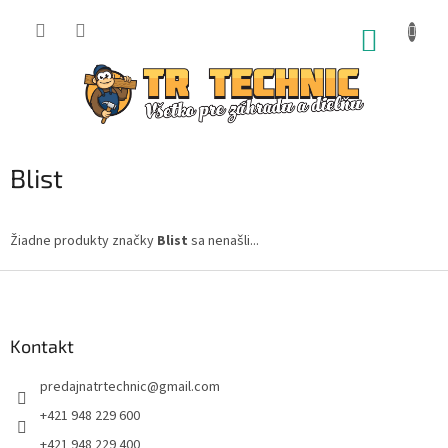
Prejsť
na
NÁKUP
obsah
KOŠÍK
Blist
Žiadne produkty značky
Blist
sa nenašli...
Z
á
p
ä
Kontakt
t
predajnatrtechnic
@
gmail.com
i
e
+421 948 229 600
+421 948 229 400