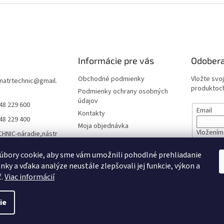
Informácie pre vás
Odobera
Obchodné podmienky
Vložte svo
natrtechnic
@
gmail.
produktoch
Podmienky ochrany osobných
údajov
48 229 600
Email
Kontakty
48 229 400
Moja objednávka
Vložením 
HNIC-náradie,nástr
údajov
áracia technika,záh
technika a viac
úbory cookie, aby sme vám umožnili pohodlné prehliadanie
nky a vďaka analýze neustále zlepšovali jej funkcie, výkon a
PRIHL
natrtechnic
ť.
Viac informácií
ie
né.