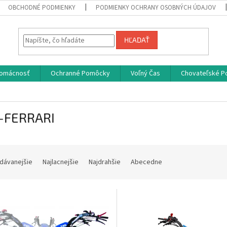
OBCHODNÉ PODMIENKY
PODMIENKY OCHRANY OSOBNÝCH ÚDAJOV
HĽADAŤ
omácnosť
Ochranné Pomôcky
Voľný Čas
Chovateľské P
-FERRARI
dávanejšie
Najlacnejšie
Najdrahšie
Abecedne