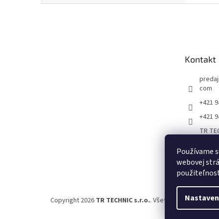
Z
á
p
ä
t
Kontakt
i
e
predaj
com
+421 9
+421 9
TR TEC
oje,zv
radná 
Používame s
webovej strá
predaj
použiteľnos
Nastaven
Copyright 2026
TR TECHNIC s.r.o.
. Všetky práva vyhrade