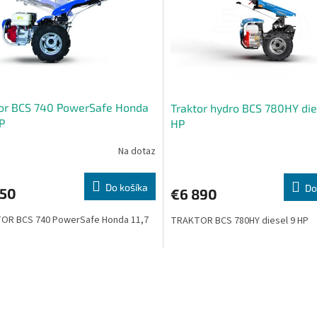
tor BCS 740 PowerSafe Honda
Traktor hydro BCS 780HY die
HP
HP
Na dotaz
Do košíka
Do
150
€6 890
OR BCS 740 PowerSafe Honda 11,7
TRAKTOR BCS 780HY diesel 9 HP
O
v
l
á