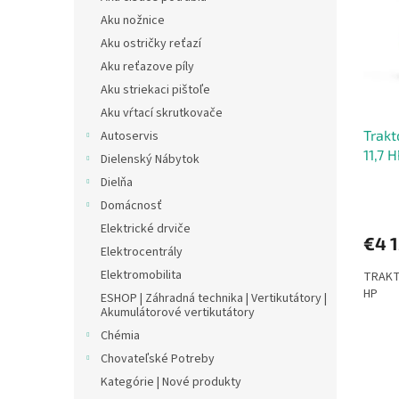
i
p
s
r
Aku nožnice
p
o
Aku ostričky reťazí
r
d
Aku reťazove píly
o
u
Aku striekaci pištoľe
d
k
Aku vŕtací skrutkovače
u
t
Trak
Autoservis
k
o
11,7 
t
v
Dielenský Nábytok
o
Dielňa
v
Domácnosť
Elektrické drviče
€4 
Elektrocentrály
Elektromobilita
TRAKT
HP
ESHOP | Záhradná technika | Vertikutátory |
Akumulátorové vertikutátory
Chémia
Chovateľské Potreby
Kategórie | Nové produkty