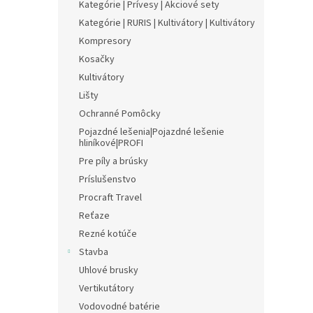
Kategórie | Prívesy | Akciové sety
Kategórie | RURIS | Kultivátory | Kultivátory
Kompresory
Kosačky
Kultivátory
Lišty
Ochranné Pomôcky
Pojazdné lešenia|Pojazdné lešenie
hliníkové|PROFI
Pre píly a brúsky
Príslušenstvo
Procraft Travel
Reťaze
Rezné kotúče
Stavba
Uhlové brusky
Vertikutátory
Vodovodné batérie