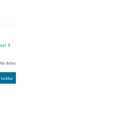
sel 9
Na dotaz
 košíka