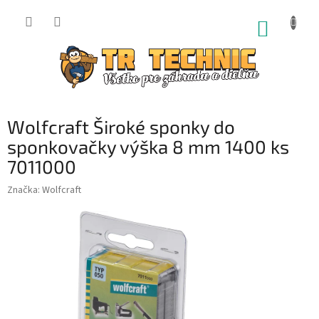
Prejsť
na
NÁKUP
obsah
KOŠÍK
Wolfcraft Široké sponky do
sponkovačky výška 8 mm 1400 ks
7011000
Značka:
Wolfcraft