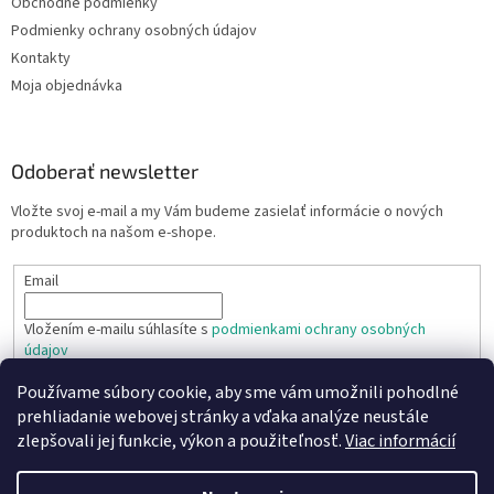
Obchodné podmienky
Podmienky ochrany osobných údajov
Kontakty
Moja objednávka
Odoberať newsletter
Vložte svoj e-mail a my Vám budeme zasielať informácie o nových
produktoch na našom e-shope.
Email
Vložením e-mailu súhlasíte s
podmienkami ochrany osobných
údajov
Používame súbory cookie, aby sme vám umožnili pohodlné
PRIHLÁSIŤ SA
prehliadanie webovej stránky a vďaka analýze neustále
zlepšovali jej funkcie, výkon a použiteľnosť.
Viac informácií