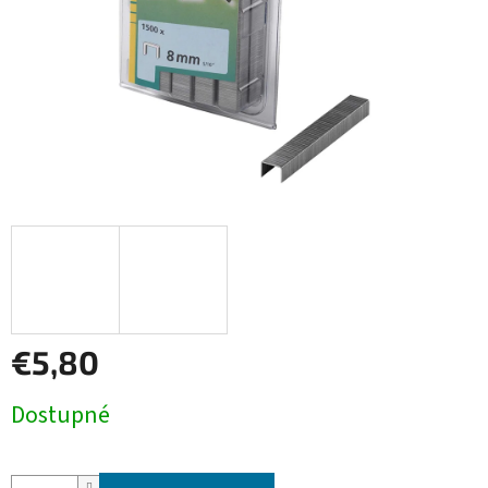
€5,80
Jednotková
Dostupné
cena: