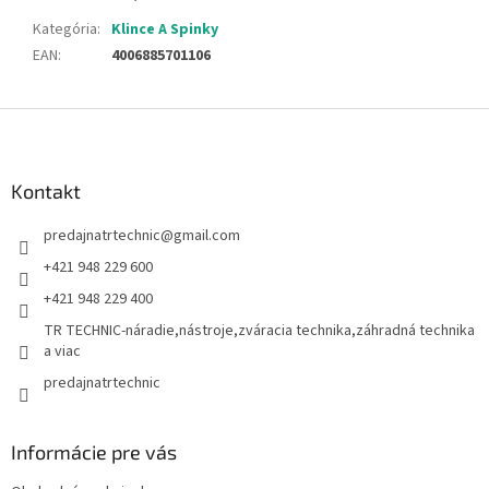
Kategória
:
Klince A Spinky
EAN
:
4006885701106
Z
á
p
ä
Kontakt
t
predajnatrtechnic
@
gmail.com
i
e
+421 948 229 600
+421 948 229 400
TR TECHNIC-náradie,nástroje,zváracia technika,záhradná technika
a viac
predajnatrtechnic
Informácie pre vás