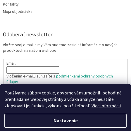
Kontakty
Moja objednávka
Odoberať newsletter
Vložte svoj e-mail a my Vám budeme zasielať informácie o nových
produktoch na našom e-shope.
Email
Vložením e-mailu súhlasíte s
podmienkami ochrany osobných
údajov
Používame súbory cookie, aby sme vám umožnili pohodlné
PRIHLÁSIŤ SA
prehliadanie webovej stránky a vďaka analýze neustále
zlepšovali jej funkcie, výkon a použiteľnosť.
Viac informácií
Nastavenie
Vytvoril Shoptet