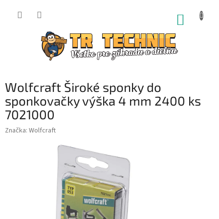
Prejsť
na
NÁKUP
obsah
KOŠÍK
Wolfcraft Široké sponky do
sponkovačky výška 4 mm 2400 ks
7021000
Značka:
Wolfcraft