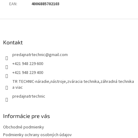
EAN
:
4006885702103
Z
á
p
ä
Kontakt
t
predajnatrtechnic
@
gmail.com
i
e
+421 948 229 600
+421 948 229 400
TR TECHNIC-náradie,nástroje,zváracia technika,záhradná technika
a viac
predajnatrtechnic
Informácie pre vás
Obchodné podmienky
Podmienky ochrany osobných údajov