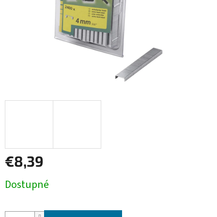
€8,39
Jednotková
Dostupné
cena: