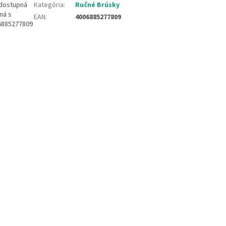
o dostupná
Kategória
:
Ručné Brúsky
ná s
EAN
:
4006885277809
06885277809