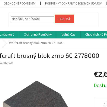
OBCHODNÉ PODMIENKY
PODMIENKY OCHRANY OSOBNÝCH ÚDAJOV
HĽADAŤ
omácnosť
Ochranné Pomôcky
Voľný Čas
Chovateľské P
Wolfcraft brusný blok zrno 60 2778000
fcraft brusný blok zrno 60 2778000
Wolfcraft
€2,
Jednotk
Dost
cena: