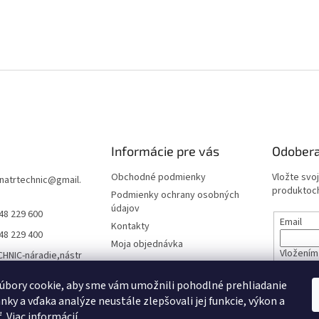
Informácie pre vás
Odobera
Obchodné podmienky
Vložte svo
natrtechnic
@
gmail.
produktoch
Podmienky ochrany osobných
údajov
48 229 600
Email
Kontakty
48 229 400
Moja objednávka
Vložením 
HNIC-náradie,nástr
údajov
áracia technika,záh
technika a viac
úbory cookie, aby sme vám umožnili pohodlné prehliadanie
nky a vďaka analýze neustále zlepšovali jej funkcie, výkon a
PRIHL
natrtechnic
ť.
Viac informácií