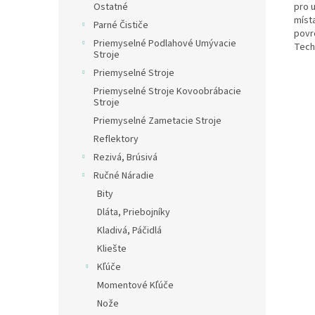
pro u
Ostatné
místa
Parné Čističe
povr
Priemyselné Podlahové Umývacie
Tech
Stroje
Priemyselné Stroje
Priemyselné Stroje Kovoobrábacie
Stroje
Priemyselné Zametacie Stroje
Reflektory
Rezivá, Brúsivá
Ručné Náradie
Bity
Dláta, Priebojníky
Kladivá, Páčidlá
Kliešte
Kľúče
Momentové Kľúče
Nože