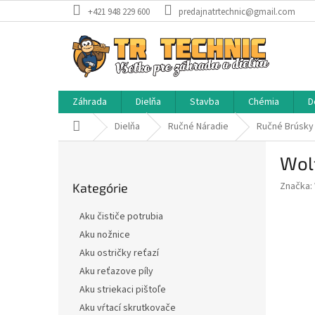
Prejsť
+421 948 229 600
predajnatrtechnic@gmail.com
na
obsah
Záhrada
Dielňa
Stavba
Chémia
D
Domov
Dielňa
Ručné Náradie
Ručné Brúsky
B
Wol
o
Preskočiť
č
Značka:
Kategórie
kategórie
n
ý
Aku čističe potrubia
p
Aku nožnice
a
Aku ostričky reťazí
n
e
Aku reťazove píly
l
Aku striekaci pištoľe
Aku vŕtací skrutkovače