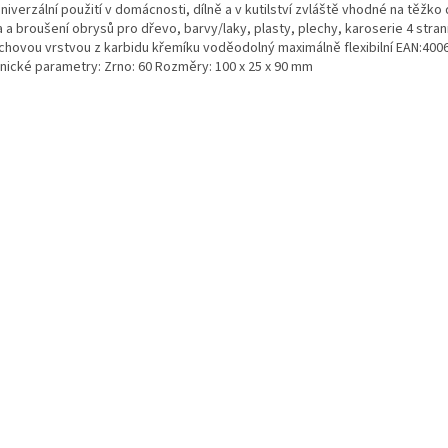
niverzální použití v domácnosti, dílně a v kutilství zvláště vhodné na těžk
 a broušení obrysů pro dřevo, barvy/laky, plasty, plechy, karoserie 4 stran
chovou vrstvou z karbidu křemíku voděodolný maximálně flexibilní EAN:40
nické parametry: Zrno: 60 Rozměry: 100 x 25 x 90 mm