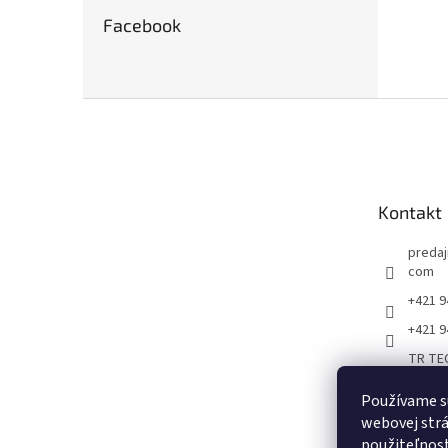
Facebook
Z
á
p
ä
t
Kontakt
i
e
predaj
com
+421 9
+421 9
TR TEC
oje,zv
radná 
Používame s
webovej strá
predaj
použiteľnos