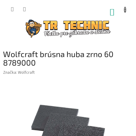
Prejsť
na
NÁKUP
obsah
KOŠÍK
Wolfcraft brúsna huba zrno 60
8789000
Značka:
Wolfcraft