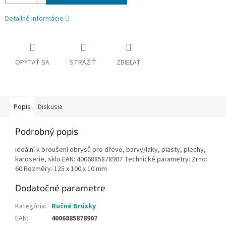
Detailné informácie
OPÝTAŤ SA
STRÁŽIŤ
ZDIEĽAŤ
Popis
Diskusia
Podrobný popis
ideální k broušení obrysů pro dřevo, barvy/laky, plasty, plechy,
karoserie, sklo EAN: 4006885878907 Technické parametry: Zrno:
60 Rozměry: 125 x 100 x 10 mm
Dodatočné parametre
Kategória
:
Ručné Brúsky
EAN
:
4006885878907