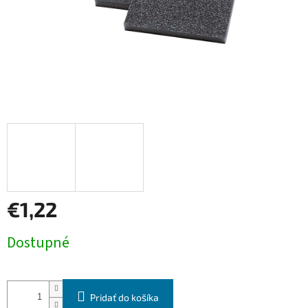
€1,22
Jednotková
Dostupné
cena:
Pridať do košíka