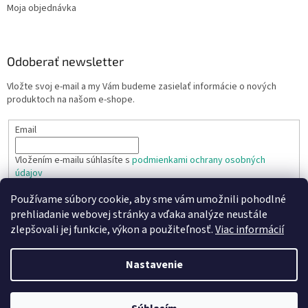
Moja objednávka
Odoberať newsletter
Vložte svoj e-mail a my Vám budeme zasielať informácie o nových
produktoch na našom e-shope.
Email
Vložením e-mailu súhlasíte s
podmienkami ochrany osobných
údajov
Používame súbory cookie, aby sme vám umožnili pohodlné
PRIHLÁSIŤ SA
prehliadanie webovej stránky a vďaka analýze neustále
zlepšovali jej funkcie, výkon a použiteľnosť.
Viac informácií
Nastavenie
Vytvoril Shoptet
Copyright 2026
TR TECHNIC s.r.o.
. Všetky práva vyhradené.