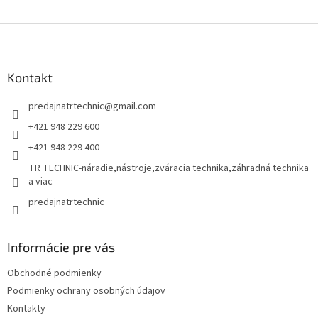
Z
á
p
ä
Kontakt
t
predajnatrtechnic
@
gmail.com
i
e
+421 948 229 600
+421 948 229 400
TR TECHNIC-náradie,nástroje,zváracia technika,záhradná technika
a viac
predajnatrtechnic
Informácie pre vás
Obchodné podmienky
Podmienky ochrany osobných údajov
Kontakty