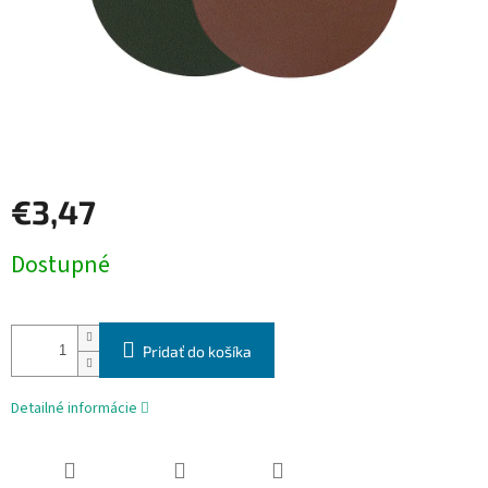
€3,47
Jednotková
Dostupné
cena:
Pridať do košíka
Detailné informácie