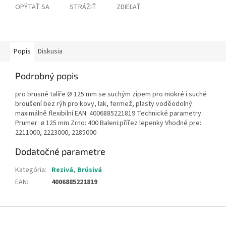
OPÝTAŤ SA
STRÁŽIŤ
ZDIEĽAŤ
Popis
Diskusia
Podrobný popis
pro brusné talíře Ø 125 mm se suchým zipem pro mokré i suché
broušení bez rýh pro kovy, lak, fermež, plasty voděodolný
maximálně flexibilní EAN: 4006885221819 Technické parametry:
Prumer: ø 125 mm Zrno: 400 Baleni:přířez lepenky Vhodné pre:
2211000, 2223000, 2285000
Dodatočné parametre
Kategória
:
Rezivá, Brúsivá
EAN
:
4006885221819
Z
á