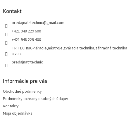
p
ä
Kontakt
t
predajnatrtechnic
@
gmail.com
i
e
+421 948 229 600
+421 948 229 400
TR TECHNIC-náradie,nástroje,zváracia technika,záhradná technika
a viac
predajnatrtechnic
Informácie pre vás
Obchodné podmienky
Podmienky ochrany osobných údajov
Kontakty
Moja objednávka