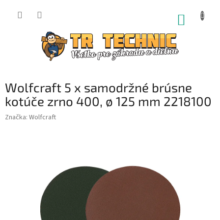
Prejsť
na
NÁKUP
obsah
KOŠÍK
Wolfcraft 5 x samodržné brúsne
kotúče zrno 400, ø 125 mm 2218100
Značka:
Wolfcraft