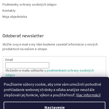
Podmienky ochrany osobných údajov
Kontakty
Moja objednávka
Odoberať newsletter
Vložte svoj e-mail a my Vám budeme zasielať informácie o nových
produktoch na našom e-shope.
Email
Vložením e-mailu súhlasíte s
podmienkami ochrany osobných
údajov
Používame súbory cookie, aby sme vám umožnili pohodlné
PRIHLÁSIŤ SA
prehliadanie webovej stránky a vďaka analýze neustále
zlepšovali jej funkcie, výkon a použiteľnosť.
Viac informácií
Nastavenie
Vytvoril Shoptet