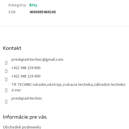
Kategória
:
Bity
EAN
:
4006885468108
Z
á
p
ä
Kontakt
t
predajnatrtechnic
@
gmail.com
i
e
+421 948 229 600
+421 948 229 400
TR TECHNIC-náradie,nástroje,zváracia technika,záhradná technika
a viac
predajnatrtechnic
Informácie pre vás
Obchodné podmienky