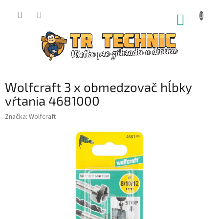
Prejsť
na
NÁKUP
obsah
KOŠÍK
Wolfcraft 3 x obmedzovač hĺbky
vŕtania 4681000
Značka:
Wolfcraft