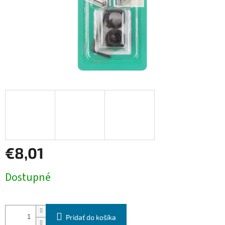
€8,01
Jednotková
Dostupné
cena:
Pridať do košíka