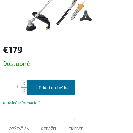
€179
Jednotková
Dostupné
cena:
Pridať do košíka
Detailné informácie
OPÝTAŤ SA
STRÁŽIŤ
ZDIEĽAŤ