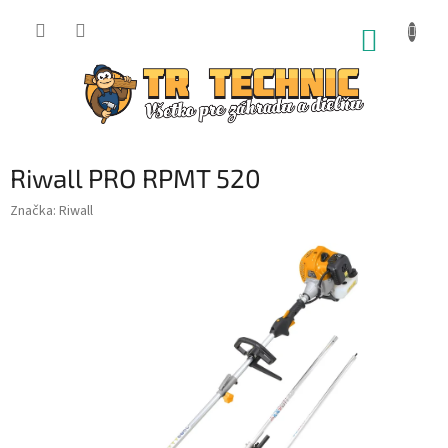
Prejsť
na
NÁKUP
obsah
KOŠÍK
Riwall PRO RPMT 520
Značka:
Riwall