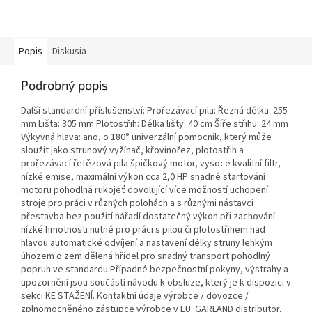
Popis
Diskusia
Podrobný popis
Další standardní příslušenství: Prořezávací pila: Řezná délka: 255
mm Lišta: 305 mm Plotostřih: Délka lišty: 40 cm Šíře střihu: 24 mm
Výkyvná hlava: ano, o 180° univerzální pomocník, který může
sloužit jako strunový vyžínač, křovinořez, plotostřih a
prořezávací řetězová pila špičkový motor, vysoce kvalitní filtr,
nízké emise, maximální výkon cca 2,0 HP snadné startování
motoru pohodlná rukojeť dovolující více možností uchopení
stroje pro práci v různých polohách a s různými nástavci
přestavba bez použití nářadí dostatečný výkon při zachování
nízké hmotnosti nutné pro práci s pilou či plotostřihem nad
hlavou automatické odvíjení a nastavení délky struny lehkým
úhozem o zem dělená hřídel pro snadný transport pohodlný
popruh ve standardu Případné bezpečnostní pokyny, výstrahy a
upozornění jsou součástí návodu k obsluze, který je k dispozici v
sekci KE STAŽENÍ. Kontaktní údaje výrobce / dovozce /
zplnomocněného zástupce výrobce v EU: GARLAND distributor,