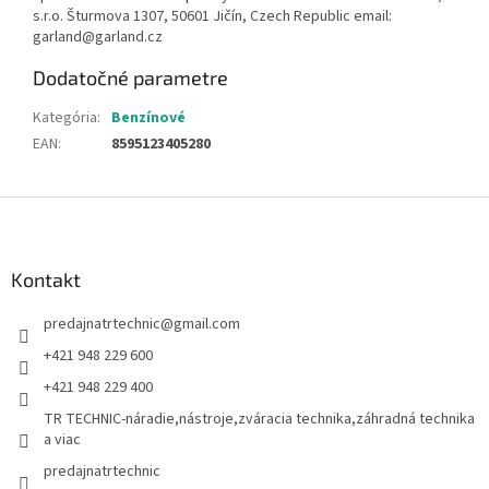
s.r.o. Šturmova 1307, 50601 Jičín, Czech Republic email:
garland@garland.cz
Dodatočné parametre
Kategória
:
Benzínové
EAN
:
8595123405280
Z
á
p
ä
Kontakt
t
predajnatrtechnic
@
gmail.com
i
e
+421 948 229 600
+421 948 229 400
TR TECHNIC-náradie,nástroje,zváracia technika,záhradná technika
a viac
predajnatrtechnic