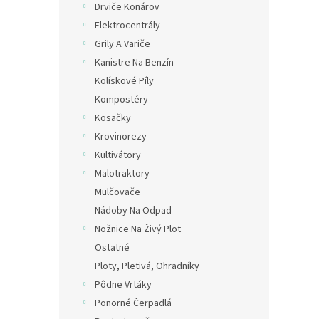
Drviče Konárov
Elektrocentrály
Grily A Variče
Kanistre Na Benzín
Kolískové Píly
Kompostéry
Kosačky
Krovinorezy
Kultivátory
Malotraktory
Mulčovače
Nádoby Na Odpad
Nožnice Na Živý Plot
Ostatné
Ploty, Pletivá, Ohradníky
Pôdne Vrtáky
Ponorné Čerpadlá