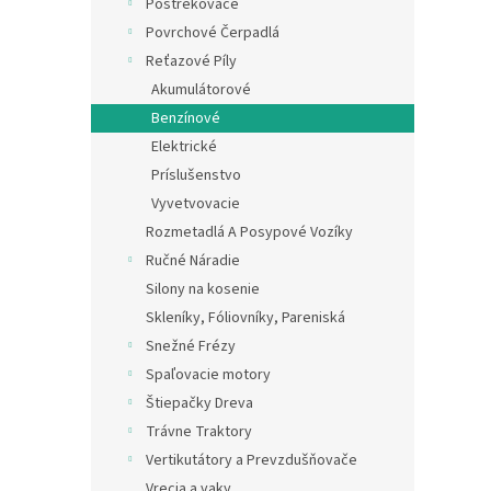
Postrekovače
Povrchové Čerpadlá
Reťazové Píly
Akumulátorové
Benzínové
Elektrické
Príslušenstvo
Vyvetvovacie
Rozmetadlá A Posypové Vozíky
Ručné Náradie
Silony na kosenie
Skleníky, Fóliovníky, Pareniská
Snežné Frézy
Spaľovacie motory
Štiepačky Dreva
Trávne Traktory
Vertikutátory a Prevzdušňovače
Vrecia a vaky