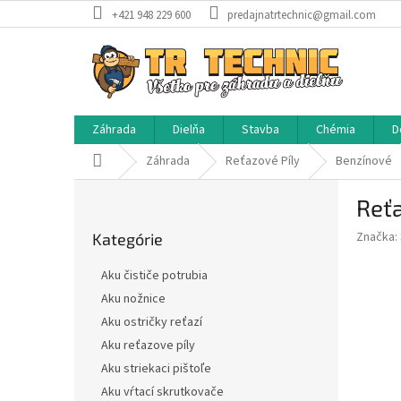
Prejsť
+421 948 229 600
predajnatrtechnic@gmail.com
na
obsah
Záhrada
Dielňa
Stavba
Chémia
D
Domov
Záhrada
Reťazové Píly
Benzínové
B
Reťa
o
Preskočiť
č
Značka:
Kategórie
kategórie
n
ý
Aku čističe potrubia
p
Aku nožnice
a
Aku ostričky reťazí
n
e
Aku reťazove píly
l
Aku striekaci pištoľe
Aku vŕtací skrutkovače