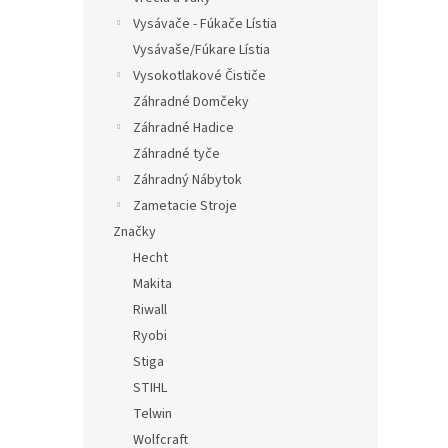
Vysávače - Fúkače Lístia
Vysávaše/Fúkare Lístia
Vysokotlakové Čističe
Záhradné Domčeky
Záhradné Hadice
Záhradné tyče
Záhradný Nábytok
Zametacie Stroje
Značky
Hecht
Makita
Riwall
Ryobi
Stiga
STIHL
Telwin
Wolfcraft