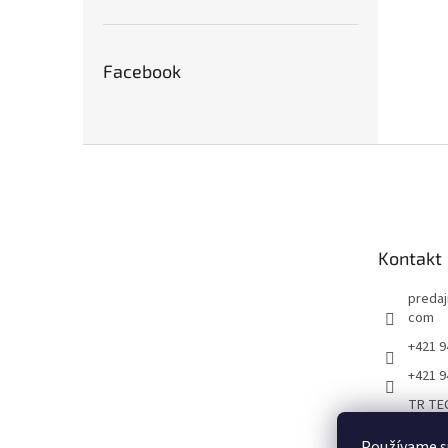
Facebook
Z
á
p
ä
t
Kontakt
i
e
predaj
com
+421 9
+421 9
TR TEC
oje,zv
radná 
Používame s