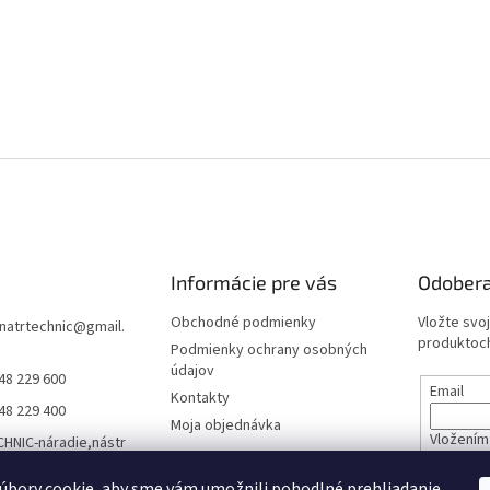
Informácie pre vás
Odobera
Obchodné podmienky
Vložte svo
natrtechnic
@
gmail.
produktoch
Podmienky ochrany osobných
údajov
48 229 600
Email
Kontakty
48 229 400
Moja objednávka
Vložením 
HNIC-náradie,nástr
údajov
áracia technika,záh
technika a viac
úbory cookie, aby sme vám umožnili pohodlné prehliadanie