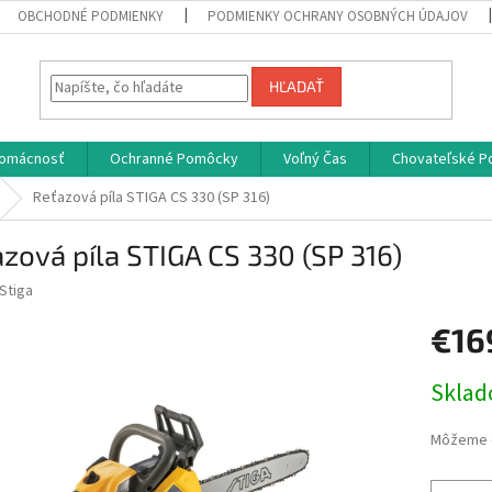
OBCHODNÉ PODMIENKY
PODMIENKY OCHRANY OSOBNÝCH ÚDAJOV
HĽADAŤ
omácnosť
Ochranné Pomôcky
Voľný Čas
Chovateľské P
Reťazová píla STIGA CS 330 (SP 316)
zová píla STIGA CS 330 (SP 316)
Stiga
€16
Jednotk
Skla
cena:
Môžeme d