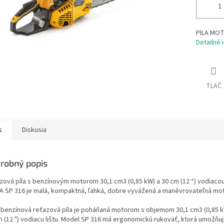
PILA MOT
Detailné 
TLAČ
s
Diskusia
robný popis
zová píla s benzínovým motorom 30,1 cm3 (0,85 kW) a 30 cm (12 “) vodiacou 
A SP 316 je malá, kompaktná, ľahká, dobre vyvážená a manévrovateľná mo
 benzínová reťazová píla je poháňaná motorom s objemom 30,1 cm3 (0,85 
m (12 ") vodiacu lištu. Model SP 316 má ergonomickú rukoväť, ktorá umožňu