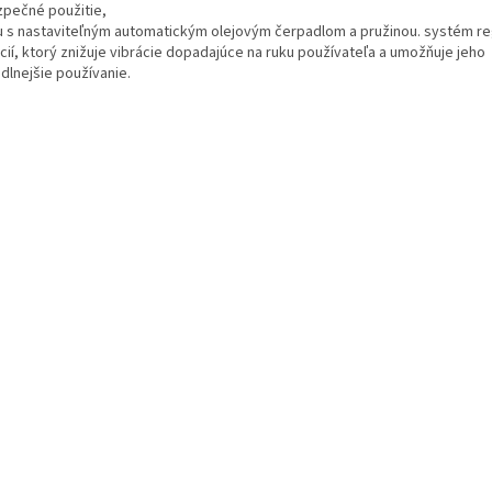
zpečné použitie,
u s nastaviteľným automatickým olejovým čerpadlom a pružinou. systém re
cií, ktorý znižuje vibrácie dopadajúce na ruku používateľa a umožňuje jeho
dlnejšie používanie.