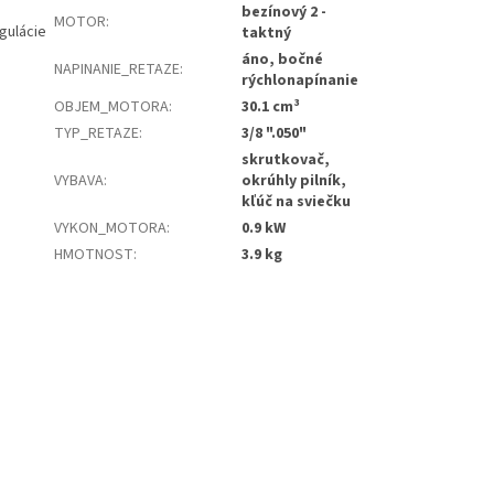
bezínový 2 -
MOTOR
:
gulácie
taktný
áno, bočné
NAPINANIE_RETAZE
:
rýchlonapínanie
OBJEM_MOTORA
:
30.1 cm³
TYP_RETAZE
:
3/8 ".050"
skrutkovač,
VYBAVA
:
okrúhly pilník,
kľúč na sviečku
VYKON_MOTORA
:
0.9 kW
HMOTNOST
:
3.9 kg