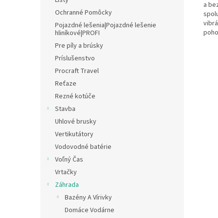
Lišty
a be
Ochranné Pomôcky
spol
vibrá
Pojazdné lešenia|Pojazdné lešenie
poho
hliníkové|PROFI
Pre píly a brúsky
Príslušenstvo
Procraft Travel
Reťaze
Rezné kotúče
Stavba
Uhlové brusky
Vertikutátory
Vodovodné batérie
Voľný Čas
Vrtačky
Záhrada
Bazény A Vírivky
Domáce Vodárne