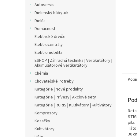
Autoservis
Dielenský Nábytok
Dielňa
Domácnosť
Elektrické drviče
Elektrocentrály
Elektromobilita
ESHOP | Záhradná technika | Vertikutátory |
Akumulátorové vertikutátory
Chémia
Popi
Chovateľské Potreby
Kategórie | Nové produkty
Kategórie | Prívesy | Akciové sety
Pod
Kategórie | RURIS | Kultivátory | Kultivátory
Reťa
Kompresory
STIG
Kosačky
píla.
Táto
Kultivátory
30 c