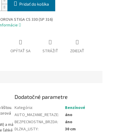
Pridať do košíka
OROVA STIGA CS 330 (SP 316)
informácie
OPÝTAŤ SA
STRÁŽIŤ
ZDIEĽAŤ
Dodatočné parametre
lištou.
Kategória
:
Benzínové
torová
AUTO_MAZANIE_RETAZE
:
áno
BEZPECNOSTNA_BRZDA
:
áno
kW) a má
DLZKA_LISTY
:
30 cm
je ľahké