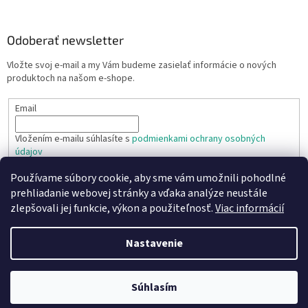
Odoberať newsletter
Vložte svoj e-mail a my Vám budeme zasielať informácie o nových
produktoch na našom e-shope.
Email
Vložením e-mailu súhlasíte s
podmienkami ochrany osobných
údajov
Používame súbory cookie, aby sme vám umožnili pohodlné
PRIHLÁSIŤ SA
prehliadanie webovej stránky a vďaka analýze neustále
zlepšovali jej funkcie, výkon a použiteľnosť.
Viac informácií
Nastavenie
Vytvoril Shoptet
Copyright 2026
TR TECHNIC s.r.o.
. Všetky práva vyhradené.
Súhlasím