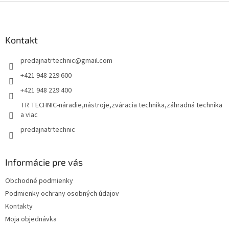
Z
á
p
ä
Kontakt
t
predajnatrtechnic
@
gmail.com
i
e
+421 948 229 600
+421 948 229 400
TR TECHNIC-náradie,nástroje,zváracia technika,záhradná technika
a viac
predajnatrtechnic
Informácie pre vás
Obchodné podmienky
Podmienky ochrany osobných údajov
Kontakty
Moja objednávka