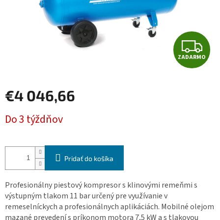
Z
ZADARMO
A
D
€4 046,66
A
Jednotková
Do 3 týždňov
cena:
R
M
Pridať do košíka
O
Profesionálny piestový kompresor s klinovými remeňmi s
výstupným tlakom 11 bar určený pre využívanie v
remeselníckych a profesionálnych aplikáciách. Mobilné olejom
mazané prevedení s príkonom motora 7,5 kW a s tlakovou