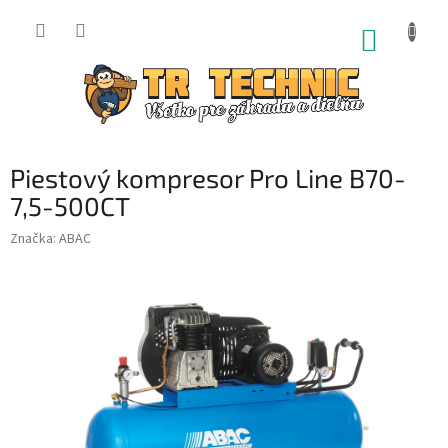
Prejsť
na
NÁKUP
obsah
KOŠÍK
Piestový kompresor Pro Line B70-
7,5-500CT
Značka:
ABAC