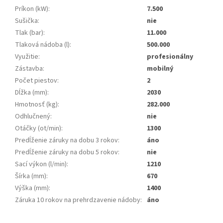
Príkon (kW)
:
7.500
Sušička
:
nie
Tlak (bar)
:
11.000
Tlaková nádoba (l)
:
500.000
Využitie
:
profesionálny
Zástavba
:
mobilný
Počet piestov
:
2
Dĺžka (mm)
:
2030
Hmotnosť (kg)
:
282.000
Odhlučnený
:
nie
Otáčky (ot/min)
:
1300
Predĺženie záruky na dobu 3 rokov
:
áno
Predĺženie záruky na dobu 5 rokov
:
nie
Sací výkon (l/min)
:
1210
Šírka (mm)
:
670
Výška (mm)
:
1400
Záruka 10 rokov na prehrdzavenie nádoby
:
áno