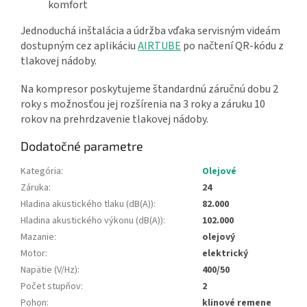
komfort
Jednoduchá inštalácia a údržba vďaka servisným videám
dostupným cez aplikáciu
AIRTUBE
po načtení QR-kódu z
tlakovej nádoby.
Na kompresor poskytujeme štandardnú záručnú dobu 2
roky s možnosťou jej rozšírenia na 3 roky a záruku 10
rokov na prehrdzavenie tlakovej nádoby.
Dodatočné parametre
Kategória
:
Olejové
Záruka
:
24
Hladina akustického tlaku (dB(A))
:
82.000
Hladina akustického výkonu (dB(A))
:
102.000
Mazanie
:
olejový
Motor
:
elektrický
Napätie (V/Hz)
:
400/50
Počet stupňov
:
2
Pohon
:
klinové remene