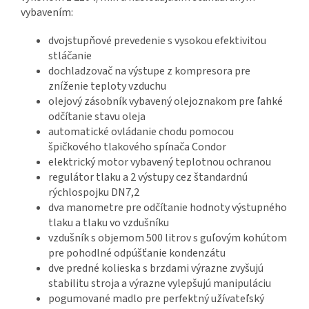
vybavením:
dvojstupňové prevedenie s vysokou efektivitou
stláčanie
dochladzovač na výstupe z kompresora pre
zníženie teploty vzduchu
olejový zásobník vybavený olejoznakom pre ľahké
odčítanie stavu oleja
automatické ovládanie chodu pomocou
špičkového tlakového spínača Condor
elektrický motor vybavený teplotnou ochranou
regulátor tlaku a 2 výstupy cez štandardnú
rýchlospojku DN7,2
dva manometre pre odčítanie hodnoty výstupného
tlaku a tlaku vo vzdušníku
vzdušník s objemom 500 litrov s guľovým kohútom
pre pohodlné odpúšťanie kondenzátu
dve predné kolieska s brzdami výrazne zvyšujú
stabilitu stroja a výrazne vylepšujú manipuláciu
pogumované madlo pre perfektný užívateľský