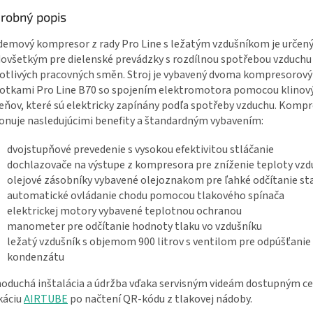
robný popis
O
emový kompresor z rady Pro Line s ležatým vzdušníkom je určen
ovšetkým pre dielenské prevádzky s rozdílnou spotřebou vzduchu
otlivých pracovných směn. Stroj je vybavený dvoma kompresorov
otkami Pro Line B70 so spojením elektromotora pomocou klinov
ňov, které sú elektricky zapínány podľa spotřeby vzduchu. Kompr
onuje nasledujúcimi benefity a štandardným vybavením:
dvojstupňové prevedenie s vysokou efektivitou stláčanie
dochlazovače na výstupe z kompresora pre zníženie teploty vz
olejové zásobníky vybavené olejoznakom pre ľahké odčítanie sta
automatické ovládanie chodu pomocou tlakového spínača
elektrickej motory vybavené teplotnou ochranou
manometer pre odčítanie hodnoty tlaku vo vzdušníku
ležatý vzdušník s objemom 900 litrov s ventilom pre odpúšťanie
kondenzátu
oduchá inštalácia a údržba vďaka servisným videám dostupným c
káciu
AIRTUBE
po načtení QR-kódu z tlakovej nádoby.