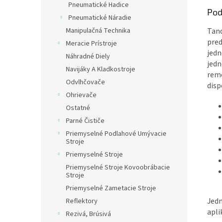
Pneumatické Hadice
Pod
Pneumatické Náradie
Manipulačná Technika
Tand
pred
Meracie Prístroje
jedn
Náhradné Diely
jedn
Navijáky A Kladkostroje
reme
Odvlhčovače
disp
Ohrievače
Ostatné
Parné Čističe
Priemyselné Podlahové Umývacie
Stroje
Priemyselné Stroje
Priemyselné Stroje Kovoobrábacie
Stroje
Priemyselné Zametacie Stroje
Jedn
Reflektory
apli
Rezivá, Brúsivá