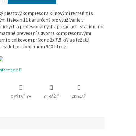
ký piestový kompresor s klinovými remeňmi s
m tlakom 11 bar určený pre využívanie v
íckych a profesionálnych aplikáciách. Stacionárne
mazané prevedení s dvoma kompresorovými
mi o celkovom príkone 2x 7,5 kW a s ležatú
u nádobou s objemom 900 litrov.
informácie
OPÝTAŤ SA
STRÁŽIŤ
ZDIEĽAŤ