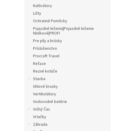
Kultivátory
Lišty
Ochranné Pomôcky
Pojazdné lešenia|Pojazdné lešenie
hliníkové|PROFI
Pre píly a brúsky
Príslušenstvo
Procraft Travel
Reťaze
Rezné kotúče
Stavba
Uhlové brusky
Vertikutátory
Vodovodné batérie
Voľný Čas
Vrtačky
Záhrada