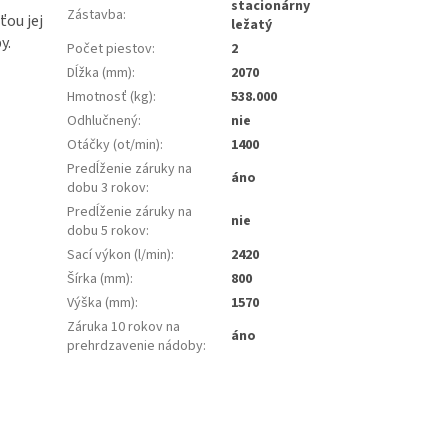
stacionárny
Zástavba
:
ou jej
ležatý
y.
Počet piestov
:
2
Dĺžka (mm)
:
2070
Hmotnosť (kg)
:
538.000
Odhlučnený
:
nie
Otáčky (ot/min)
:
1400
Predĺženie záruky na
áno
dobu 3 rokov
:
Predĺženie záruky na
nie
dobu 5 rokov
:
Sací výkon (l/min)
:
2420
Šírka (mm)
:
800
Výška (mm)
:
1570
Záruka 10 rokov na
áno
prehrdzavenie nádoby
: