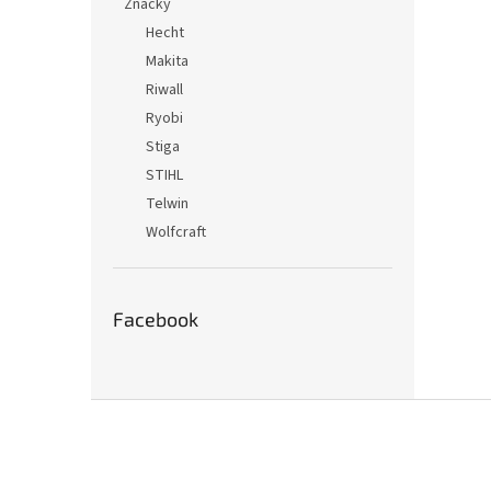
Značky
Hecht
Makita
Riwall
Ryobi
Stiga
STIHL
Telwin
Wolfcraft
Facebook
Z
á
p
ä