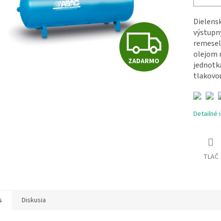
Dielens
Z
výstupný
remeseln
olejom 
ZADARMO
A
jednotka
tlakovo
D
Detailné 
A
TLAČ
R
s
Diskusia
M