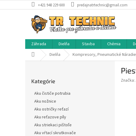
Prejsť
+421 948 229 600
predajnatrtechnic@gmail.com
na
obsah
Záhrada
Dielňa
Stavba
Chémia
D
Domov
Dielňa
Kompresory, Pneumatické Náradie
B
Pie
o
Preskočiť
č
Značka:
Kategórie
kategórie
n
ý
Aku čističe potrubia
p
Aku nožnice
a
Aku ostričky reťazí
n
e
Aku reťazove píly
l
Aku striekaci pištoľe
Aku vŕtací skrutkovače