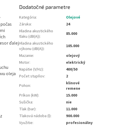
Dodatočné parametre
Kategória
:
Olejové
ý
 počas
Záruka
:
24
ými
Hladina akustického
85.000
ých
tlaku (dB(A))
:
esor ďalej
Hladina akustického
105.000
výkonu (dB(A))
:
Mazanie
:
olejový
Motor
:
elektrický
duchu
Napätie (V/Hz)
:
400/50
vu oleja
Počet stupňov
:
2
klinové
Pohon
:
remene
Príkon (kW)
:
15.000
Sušička
:
nie
Tlak (bar)
:
11.000
ez
Tlaková nádoba (l)
:
900.000
Využitie
:
profesionálny