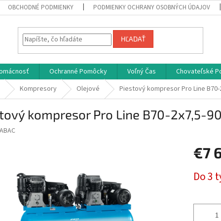
OBCHODNÉ PODMIENKY
PODMIENKY OCHRANY OSOBNÝCH ÚDAJOV
HĽADAŤ
omácnosť
Ochranné Pomôcky
Voľný Čas
Chovateľské P
Kompresory
Olejové
Piestový kompresor Pro Line B70-
stový kompresor Pro Line B70-2x7,5-9
ABAC
€7 
Jednotk
Do 3 
cena: