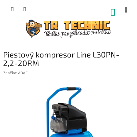
Prejsť
na
NÁKUP
obsah
KOŠÍK
Piestový kompresor Line L30PN-
2,2-20RM
Značka:
ABAC