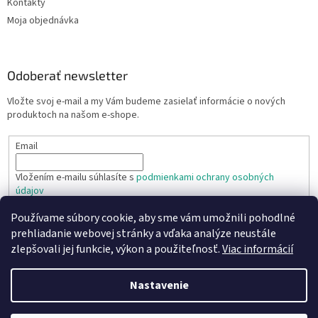
Kontakty
Moja objednávka
Odoberať newsletter
Vložte svoj e-mail a my Vám budeme zasielať informácie o nových
produktoch na našom e-shope.
Email
Vložením e-mailu súhlasíte s
podmienkami ochrany osobných
údajov
Používame súbory cookie, aby sme vám umožnili pohodlné
PRIHLÁSIŤ SA
prehliadanie webovej stránky a vďaka analýze neustále
zlepšovali jej funkcie, výkon a použiteľnosť.
Viac informácií
Nastavenie
Vytvoril Shoptet