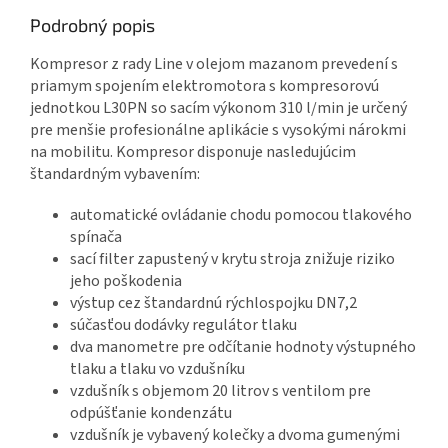
Podrobný popis
Kompresor z rady Line v olejom mazanom prevedení s
priamym spojením elektromotora s kompresorovú
jednotkou L30PN so sacím výkonom 310 l/min je určený
pre menšie profesionálne aplikácie s vysokými nárokmi
na mobilitu. Kompresor disponuje nasledujúcim
štandardným vybavením:
automatické ovládanie chodu pomocou tlakového
spínača
sací filter zapustený v krytu stroja znižuje riziko
jeho poškodenia
výstup cez štandardnú rýchlospojku DN7,2
súčasťou dodávky regulátor tlaku
dva manometre pre odčítanie hodnoty výstupného
tlaku a tlaku vo vzdušníku
vzdušník s objemom 20 litrov s ventilom pre
odpúšťanie kondenzátu
vzdušník je vybavený kolečky a dvoma gumenými