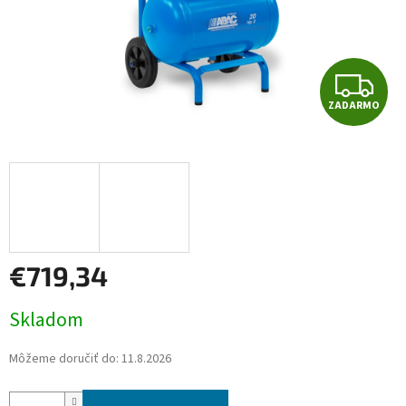
Z
ZADARMO
A
D
A
R
M
€719,34
O
Jednotková
Skladom
cena:
Môžeme doručiť do:
11.8.2026