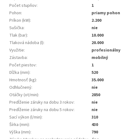
Počet stupňov
:
1
Pohon
:
priamy pohon
Príkon (kW)
:
2.200
Sušička
:
nie
Tlak (bar)
:
10.000
Tlaková nádoba (l)
:
20.000
Využitie
:
profesionálny
Zástavba
:
mobilný
Počet piestov
:
1
Dĺžka (mm)
:
520
Hmotnosť (kg)
:
35.000
Odhlučnený
:
nie
Otáčky (ot/min)
:
2850
Predĺženie záruky na dobu 3 rokov
:
nie
Predĺženie záruky na dobu 5 rokov
:
nie
Sací výkon (l/min)
:
310
Šírka (mm)
:
430
Výška (mm)
:
790