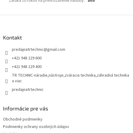
Záruka 10 rokov na prehrdzavenie nádoby
:
áno
Z
á
p
ä
Kontakt
t
predajnatrtechnic
@
gmail.com
i
e
+421 948 229 600
+421 948 229 400
TR TECHNIC-náradie,nástroje,zváracia technika,záhradná technika
a viac
predajnatrtechnic
Informácie pre vás
Obchodné podmienky
Podmienky ochrany osobných údajov