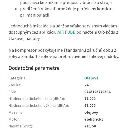
podstavci ke zníženie přenosu vibrácií zo stroja
predĺžená rukoväť umožňuje perfektný komfort
pri manipulácii
Jednoduchá inštalácia a údržba vďaka servisným videám
dostupným cez aplikáciu
AIRTUBE
po načtení QR-kódu z
tlakovej nádoby.
Na kompresor poskytujeme štandardnú záručnú dobu 2
roky a záruku 10 rokov na prehrdzavenie tlakovej nádoby.
Dodatočné parametre
Kategória
:
Olejové
Záruka
:
24
EAN
:
0745125779584
Hladina akustického tlaku (dB(A))
:
77.000
Hladina akustického výkonu (dB(A))
:
97.000
Mazanie
:
olejový
Motor
:
elektrický
Napätie (V/Hz)
:
230/50