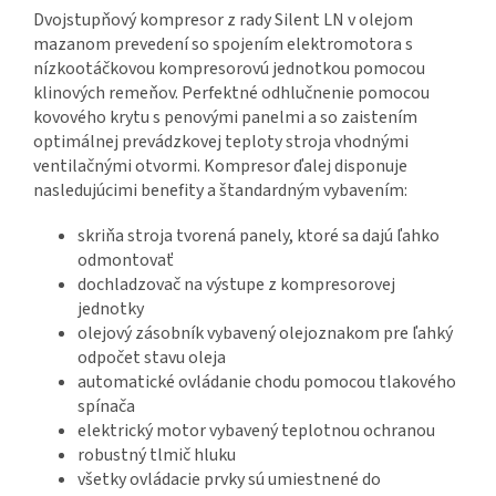
Dvojstupňový kompresor z rady Silent LN v olejom
mazanom prevedení so spojením elektromotora s
nízkootáčkovou kompresorovú jednotkou pomocou
klinových remeňov. Perfektné odhlučnenie pomocou
kovového krytu s penovými panelmi a so zaistením
optimálnej prevádzkovej teploty stroja vhodnými
ventilačnými otvormi. Kompresor ďalej disponuje
nasledujúcimi benefity a štandardným vybavením:
skriňa stroja tvorená panely, ktoré sa dajú ľahko
odmontovať
dochladzovač na výstupe z kompresorovej
jednotky
olejový zásobník vybavený olejoznakom pre ľahký
odpočet stavu oleja
automatické ovládanie chodu pomocou tlakového
spínača
elektrický motor vybavený teplotnou ochranou
robustný tlmič hluku
všetky ovládacie prvky sú umiestnené do