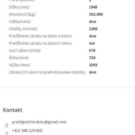
Počet piestov
:
2
Dĺžka (mm)
:
1943
Hmotnosť (kg)
:
302.000
Odhlučnený
:
áno
Otáčky (ot/min)
:
1200
Predĺženie záruky na dobu 3 rokov
:
áno
Predĺženie záruky na dobu 5 rokov
:
nie
Sací výkon (l/min)
:
570
Šírka (mm)
:
738
Výška (mm)
:
1593
Záruka 10 rokov na prehrdzavenie nádoby
:
áno
Z
á
p
ä
Kontakt
t
predajnatrtechnic
@
gmail.com
i
e
+421 948 229 600