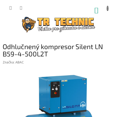
Prejsť
na
NÁKUP
obsah
KOŠÍK
Odhlučnený kompresor Silent LN
B59-4-500L2T
Značka:
ABAC