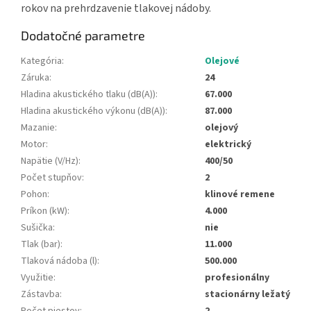
rokov na prehrdzavenie tlakovej nádoby.
Dodatočné parametre
Kategória
:
Olejové
Záruka
:
24
Hladina akustického tlaku (dB(A))
:
67.000
Hladina akustického výkonu (dB(A))
:
87.000
Mazanie
:
olejový
Motor
:
elektrický
Napätie (V/Hz)
:
400/50
Počet stupňov
:
2
Pohon
:
klinové remene
Príkon (kW)
:
4.000
Sušička
:
nie
Tlak (bar)
:
11.000
Tlaková nádoba (l)
:
500.000
Využitie
:
profesionálny
Zástavba
:
stacionárny ležatý