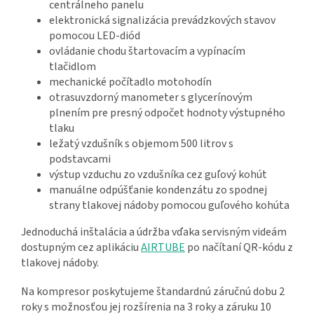
centrálneho panelu
elektronická signalizácia prevádzkových stavov
pomocou LED-diód
ovládanie chodu štartovacím a vypínacím
tlačidlom
mechanické počítadlo motohodín
otrasuvzdorný manometer s glycerínovým
plnením pre presný odpočet hodnoty výstupného
tlaku
ležatý vzdušník s objemom 500 litrov s
podstavcami
výstup vzduchu zo vzdušníka cez guľový kohút
manuálne odpúšťanie kondenzátu zo spodnej
strany tlakovej nádoby pomocou guľového kohúta
Jednoduchá inštalácia a údržba vďaka servisným videám
dostupným cez aplikáciu
AIRTUBE
po načítaní QR-kódu z
tlakovej nádoby.
Na kompresor poskytujeme štandardnú záručnú dobu 2
roky s možnosťou jej rozšírenia na 3 roky a záruku 10